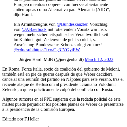
Europeo mientras cooperen con fuerzas abiertamente
antieuropeas como Alternativa para Alemania (AfD)”,
dijo Hardt.
Ein Armutszeugnis von
@Bundeskanzler
. Vorschlag
von
@ABaerbock
mit rotierendem Vorsitz war insb.
wegen mehr sicherheitspolitischer Verantwortlichkeit
im Kabinett gut. Zeitenwende geht so nicht, s.
Ausrüstung Bundeswehr: Scholz springt zu kurz!
@cducsubt
https://t.co/Cg3JYGytEW
— Jürgen Hardt MdB (@juergenhardt)
March 12, 2023
En Roma, Forza Italia, socio de coalición del gobierno de Meloni,
también está en pie de guerra después de que Weber decidiera
cancelar una reunión del partido en Nápoles para este verano, tras el
reciente ataque de Berlusconi al presidente ucraniano Volodimir
Zelenski, a quien prácticamente culpó del conflicto con Rusia.
Algunos rumores en el PPE sugieren que la redada policial de este
martes puede perjudicar los posibles planes de Weber de presentarse
a la presidencia de la Comisión Europea.
Editado por F.Heller