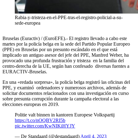
Rabia-y-tristeza-en-el-PPE-tras-el-registro-policial-a-su-
sede-europea
Bruselas (Euractiv) / (EuroEFE).- El registro llevado a cabo este
martes por la policía belga en la sede del Partido Popular Europeo
(PPE) en Bruselas por un presunto escándalo en el que está
implicado un antiguo asesor del jefe del PPE, Manfred Weber, ha
provocado una profunda frustración y tristeza en la familia del
centro-derecha de la UE, según han confesado diversas fuentes a
EURACTIV-Bruselas.
En una «redada sorpresa», la policía belga registró las oficinas del
PPE, y examinó ordenadores y numerosos archivos, además de
solicitar documentos relacionados con una investigación en curso
sobre presunta corrupción durante la campaña electoral a las
elecciones europeas en 2019.
Politie valt binnen in kantoren Europese Volkspartij
https://t.co/nOQBV2RI5b
pic.twitter.com/KwNIKiHYJY
— De Standaard (@destandaard)
April 4, 2023