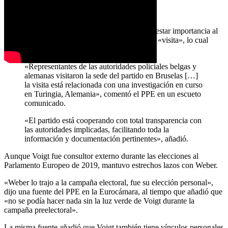
«REDADA»
A pesar del revuelo mediático, el PPE trató de restar importancia al
tema, y en un comunicado subrayó que fue una «visita», lo cual
provocó críticas en las redes sociales.
«Representantes de las autoridades policiales belgas y
alemanas visitaron la sede del partido en Bruselas […]
la visita está relacionada con una investigación en curso
en Turingia, Alemania», comentó el PPE en un escueto
comunicado.
«El partido está cooperando con total transparencia con
las autoridades implicadas, facilitando toda la
información y documentación pertinentes», añadió.
Aunque Voigt fue consultor externo durante las elecciones al
Parlamento Europeo de 2019, mantuvo estrechos lazos con Weber.
«Weber lo trajo a la campaña electoral, fue su elección personal»,
dijo una fuente del PPE en la Eurocámara, al tiempo que añadió que
«no se podía hacer nada sin la luz verde de Voigt durante la
campaña preelectoral».
La misma fuente añadió que Voigt también tiene vínculos personales