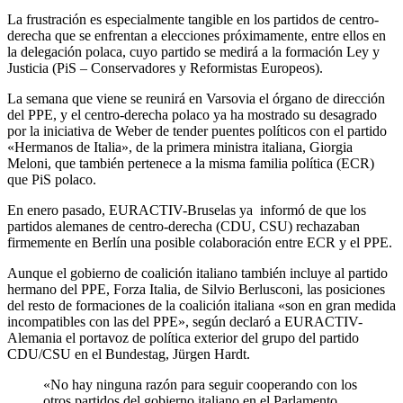
La frustración es especialmente tangible en los partidos de centro-
derecha que se enfrentan a elecciones próximamente, entre ellos en
la delegación polaca, cuyo partido se medirá a la formación Ley y
Justicia (PiS – Conservadores y Reformistas Europeos).
La semana que viene se reunirá en Varsovia el órgano de dirección
del PPE, y el centro-derecha polaco ya ha mostrado su desagrado
por la iniciativa de Weber de tender puentes políticos con el partido
«Hermanos de Italia», de la primera ministra italiana, Giorgia
Meloni, que también pertenece a la misma familia política (ECR)
que PiS polaco.
En enero pasado, EURACTIV-Bruselas ya informó de que los
partidos alemanes de centro-derecha (CDU, CSU) rechazaban
firmemente en Berlín una posible colaboración entre ECR y el PPE.
Aunque el gobierno de coalición italiano también incluye al partido
hermano del PPE, Forza Italia, de Silvio Berlusconi, las posiciones
del resto de formaciones de la coalición italiana «son en gran medida
incompatibles con las del PPE», según declaró a EURACTIV-
Alemania el portavoz de política exterior del grupo del partido
CDU/CSU en el Bundestag, Jürgen Hardt.
«No hay ninguna razón para seguir cooperando con los
otros partidos del gobierno italiano en el Parlamento