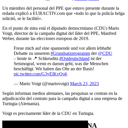
Un miembro del personal del PPE que estuvo presente durante la
redada explicó a EURACTIV.com que «todo lo que la policía belga
solicitó, se le facilitó».
En el punto de mira está el diputado democristiano (CDU) Mario
Voigt, director de la campaña digital del líder del PPE, Manfred
Weber, durante las elecciones europeas de 2019.
Freue mich auf eine spannende und vor allem lebhafte
Debatte zu unserem
#Grundsatzprogramm
der
@CDU
– heute in 📍 Schkeuditz.
#Ostdeutschland
ist der
Seismograf, wenn es darum geht, was die Menschen
beschäftigt. Wir haben das Ohr an der Basis!
pic.twitter.com/G3yElKvQo6
— Mario Voigt (@mariovoigt)
March 23, 2023
Según informan medios alemanes, las pesquisas se centran en la
adjudicación del contrato para la campaña digital a una empresa de
Turingia (Alemania).
Voigt es precisamente líder de la CDU en Turingia.
UNA «VISITA» PERO NO UNA