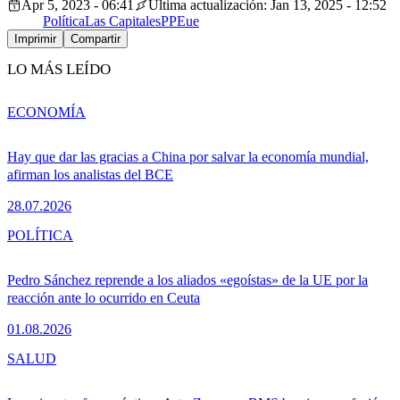
Apr 5, 2023 - 06:41
Última actualización: Jan 13, 2025 - 12:52
Política
Las Capitales
PPE
ue
Imprimir
Compartir
LO MÁS LEÍDO
ECONOMÍA
Hay que dar las gracias a China por salvar la economía mundial,
afirman los analistas del BCE
28.07.2026
POLÍTICA
Pedro Sánchez reprende a los aliados «egoístas» de la UE por la
reacción ante lo ocurrido en Ceuta
01.08.2026
SALUD