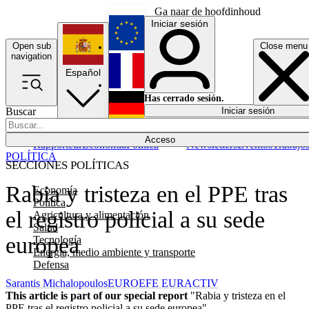
Ga naar de hoofdinhoud
Iniciar sesión
Open sub
Close menu
English
navigation
Español
Français
Has cerrado sesión.
Buscar
Iniciar sesión
Modo oscuro
Deutsch
Acceso
Rapporteur
Economía
Política
Newsletters
Eventos
Trabajo
POLÍTICA
SECCIONES POLÍTICAS
Rabia y tristeza en el PPE tras
Economía
Política
el registro policial a su sede
Agricultura y alimentación
Salud
europea
Tecnología
Energía, medio ambiente y transporte
Defensa
Sarantis Michalopoulos
EUROEFE EURACTIV
This article is part of our special report
"Rabia y tristeza en el
PPE tras el registro policial a su sede europea"