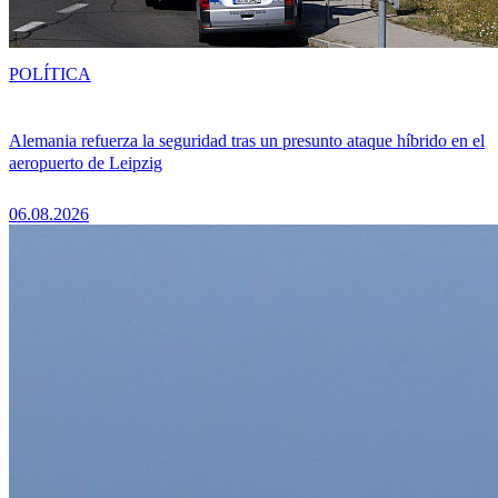
POLÍTICA
Alemania refuerza la seguridad tras un presunto ataque híbrido en el
aeropuerto de Leipzig
06.08.2026