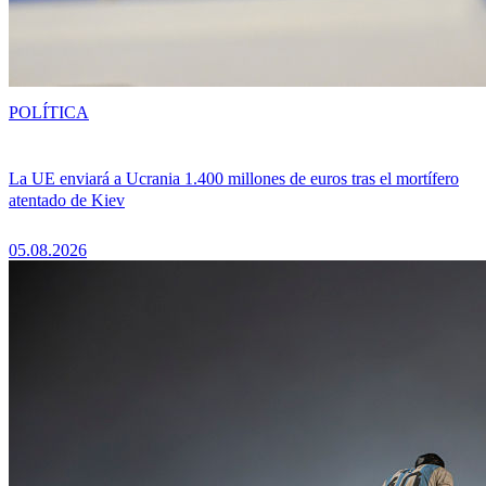
POLÍTICA
La UE enviará a Ucrania 1.400 millones de euros tras el mortífero
atentado de Kiev
05.08.2026