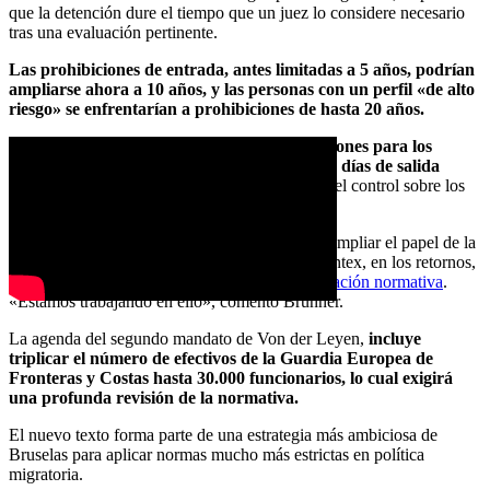
que la detención dure el tiempo que un juez lo considere necesario
tras una evaluación pertinente.
Las prohibiciones de entrada, antes limitadas a 5 años, podrían
ampliarse ahora a 10 años, y las personas con un perfil «de alto
riesgo» se enfrentarían a prohibiciones de hasta 20 años.
La propuesta también
incluirá nuevas obligaciones para los
retornados y elimina el periodo fijo de 7 a 30 días de salida
voluntaria,
otorgando a los Estados miembros el control sobre los
plazos.
El texto también podría allanar el camino para ampliar el papel de la
Agencia de Control de Fronteras de la UE, Frontex, en los retornos,
extremo que se abordará en una
futura remodelación normativa
.
«Estamos trabajando en ello», comentó Brunner.
La agenda del segundo mandato de Von der Leyen,
incluye
triplicar el número de efectivos de la Guardia Europea de
Fronteras y Costas hasta 30.000 funcionarios, lo cual exigirá
una profunda revisión de la normativa.
El nuevo texto forma parte de una estrategia más ambiciosa de
Bruselas para aplicar normas mucho más estrictas en política
migratoria.