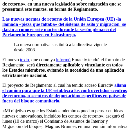
de retorno», en una nueva legislación sobre migración que se
presentará este martes, en forma de Reglamento.
Las nuevas normas de retorno de la Unión Europea (UE) -la
llamada «pieza que faltaba» del sistema de asilo y migración- se
darán a conocer este martes durante la sesión plenaria del
Parlamento Europeo en Estrasburgo.
La nueva normativa sustituirá a la directiva vigente
desde 2008.
El nuevo
texto
, que como ya
informó
Euractiv tendrá el formato de
Reglamento,
será directamente aplicable y vinculante en todos
los Estados miembros, evitando la necesidad de una aplicación
estrictamente nacional.
El proyecto de Reglamento al cual ha tenido acceso Euractiv
allana
el camino para que la UE establezca los controvertidos «centros
de retorno», o «centros de deportación» específicos en países de
fuera del bloque comunitario.
«Mi objetivo es que los Estados miembros puedan pensar en ideas
nuevas e innovadoras, incluidos los centros de retorno», aseguró el
lunes (10 de marzo) el Comisario de Asuntos de Interior y
Migración del bloque, Magnus Brunner, en una reunión informativa