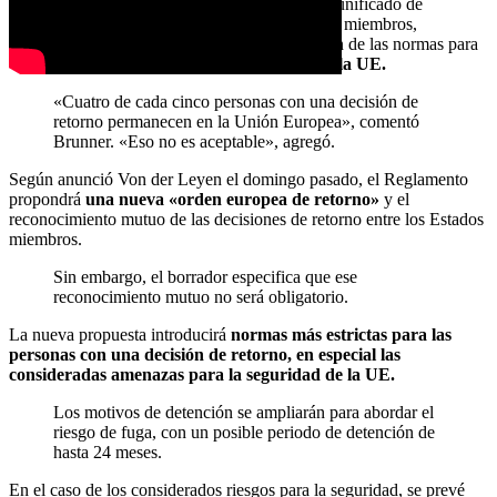
Las nuevas normas apuntan a crear un sistema unificado de
devolución de inmigrantes en todos los Estados miembros,
abordando las incoherencias en la interpretación de las normas para
hacer frente
a los bajos índices de retorno en la UE.
«Cuatro de cada cinco personas con una decisión de
retorno permanecen en la Unión Europea», comentó
Brunner. «Eso no es aceptable», agregó.
Según anunció Von der Leyen el domingo pasado, el Reglamento
propondrá
una nueva «orden europea de retorno»
y el
reconocimiento mutuo de las decisiones de retorno entre los Estados
miembros.
Sin embargo, el borrador especifica que ese
reconocimiento mutuo no será obligatorio.
La nueva propuesta introducirá
normas más estrictas para las
personas con una decisión de retorno, en especial las
consideradas amenazas para la seguridad de la UE.
Los motivos de detención se ampliarán para abordar el
riesgo de fuga, con un posible periodo de detención de
hasta 24 meses.
En el caso de los considerados riesgos para la seguridad, se prevé