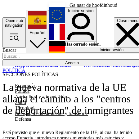
Ga naar de hoofdinhoud
Iniciar sesión
Open sub
Close menu
English
navigation
Español
Français
Has cerrado sesión.
Buscar
Iniciar sesión
Modo oscuro
Deutsch
Acceso
Rapporteur
Economía
Política
Newsletters
Eventos
Trabajo
POLÍTICA
SECCIONES POLÍTICAS
La nueva normativa de la UE
Economía
Política
allana el camino a los "centros
Agricultura y alimentación
Salud
de deportación" de inmigrantes
Tecnología
Energía, medio ambiente y transporte
Defensa
Está previsto que el nuevo Reglamento de la UE, al cual ha tenido
acceso Euractiv, introduzca normas migratorias más estrictas y