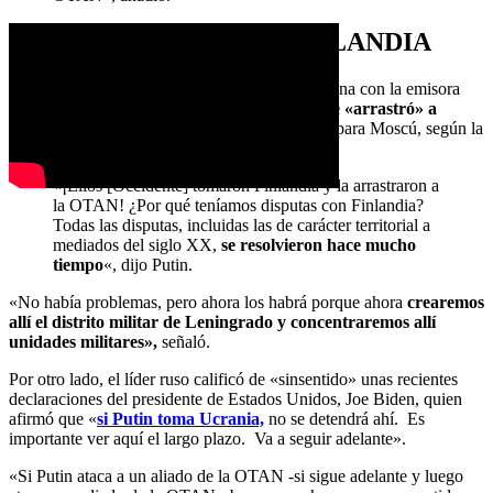
AMENAZAS CONTRA FINLANDIA
Por otro lado, en una entrevista este fin de semana con la emisora
estatal Rusia 1, Putin advirtió de que
Occidente «arrastró» a
Helsinki a la OTAN
, lo que crea un problema para Moscú, según la
CNN.
«¡Ellos [Occidente] tomaron Finlandia y la arrastraron a
la OTAN! ¿Por qué teníamos disputas con Finlandia?
Todas las disputas, incluidas las de carácter territorial a
mediados del siglo XX,
se resolvieron hace mucho
tiempo
«, dijo Putin.
«No había problemas, pero ahora los habrá porque ahora
crearemos
allí el distrito militar de Leningrado y concentraremos allí
unidades militares»,
señaló.
Por otro lado, el líder ruso calificó de «sinsentido» unas recientes
declaraciones del presidente de Estados Unidos, Joe Biden, quien
afirmó que «
si Putin toma Ucrania,
no se detendrá ahí. Es
importante ver aquí el largo plazo. Va a seguir adelante».
«Si Putin ataca a un aliado de la OTAN -si sigue adelante y luego