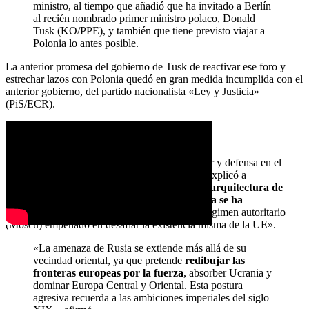
ministro, al tiempo que añadió que ha invitado a Berlín
al recién nombrado primer ministro polaco, Donald
Tusk (KO/PPE), y también que tiene previsto viajar a
Polonia lo antes posible.
La anterior promesa del gobierno de Tusk de reactivar ese foro y
estrechar lazos con Polonia quedó en gran medida incumplida con el
anterior gobierno, del partido nacionalista «Ley y Justicia»
(PiS/ECR).
¿LA VUELTA DE TRUMP?
Ionela Maria Ciolan, analista de política exterior y defensa en el
centro de estudios europeos Wilfried Martens, explicó a
Euractiv.com que con la guerra de Ucrania,
la arquitectura de
seguridad europea posterior a la Guerra Fría se ha
derrumbado
y «ahora nos enfrentamos a un régimen autoritario
(Moscú) empeñado en desafiar la existencia misma de la UE».
«La amenaza de Rusia se extiende más allá de su
vecindad oriental, ya que pretende
redibujar las
fronteras europeas por la fuerza
, absorber Ucrania y
dominar Europa Central y Oriental. Esta postura
agresiva recuerda a las ambiciones imperiales del siglo