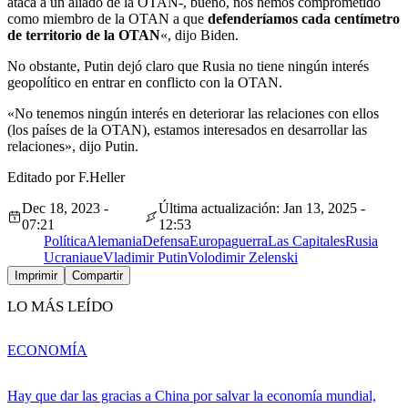
ataca a un aliado de la OTAN-, bueno, nos hemos comprometido
como miembro de la OTAN a que
defenderíamos cada centímetro
de territorio de la OTAN
«, dijo Biden.
No obstante, Putin dejó claro que Rusia no tiene ningún interés
geopolítico en entrar en conflicto con la OTAN.
«No tenemos ningún interés en deteriorar las relaciones con ellos
(los países de la OTAN), estamos interesados en desarrollar las
relaciones», dijo Putin.
Editado por F.Heller
Dec 18, 2023 -
Última actualización: Jan 13, 2025 -
07:21
12:53
Política
Alemania
Defensa
Europa
guerra
Las Capitales
Rusia
Ucrania
ue
Vladimir Putin
Volodimir Zelenski
Imprimir
Compartir
LO MÁS LEÍDO
ECONOMÍA
Hay que dar las gracias a China por salvar la economía mundial,