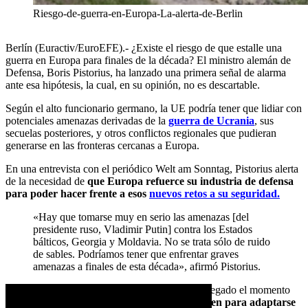
Riesgo-de-guerra-en-Europa-La-alerta-de-Berlin
Berlín (Euractiv/EuroEFE).- ¿Existe el riesgo de que estalle una
guerra en Europa para finales de la década? El ministro alemán de
Defensa, Boris Pistorius, ha lanzado una primera señal de alarma
ante esa hipótesis, la cual, en su opinión, no es descartable.
Según el alto funcionario germano, la UE podría tener que lidiar con
potenciales amenazas derivadas de la
guerra de Ucrania
, sus
secuelas posteriores, y otros conflictos regionales que pudieran
generarse en las fronteras cercanas a Europa.
En una entrevista con el periódico Welt am Sonntag, Pistorius alerta
de la necesidad de
que Europa refuerce su industria de defensa
para poder hacer frente a esos
nuevos retos a su seguridad.
«Hay que tomarse muy en serio las amenazas [del
presidente ruso, Vladimir Putin] contra los Estados
bálticos, Georgia y Moldavia. No se trata sólo de ruido
de sables. Podríamos tener que enfrentar graves
amenazas a finales de esta década», afirmó Pistorius.
En ese sentido, el funcionario subrayó que ha llegado el momento
de que los países del bloque europeo
se preparen para adaptarse