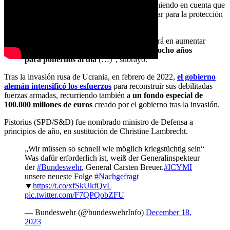
al nuevo panorama geopolítico
, sobre todo teniendo en cuenta que
Estados Unidos podría reducir su esfuerzo militar para la protección
del Viejo Continente, añadió.
«La industria de defensa (en la UE) tardará en aumentar
sus capacidades. Tenemos
entre cinco y ocho años
para ponernos al día
(…)”, subrayó.
Tras la invasión rusa de Ucrania, en febrero de 2022,
el gobierno
alemán intensificó los esfuerzos
para reconstruir sus debilitadas
fuerzas armadas, recurriendo también a
un fondo especial de
100.000 millones de euros
creado por el gobierno tras la invasión.
Pistorius (SPD/S&D) fue nombrado ministro de Defensa a
principios de año, en sustitución de Christine Lambrecht.
„Wir müssen so schnell wie möglich kriegstüchtig sein“
Was dafür erforderlich ist, weiß der Generalinspekteur
der
#Bundeswehr
, General Carsten Breuer.
#ICYMI
unsere neueste Folge
#Nachgefragt
🔽
https://t.co/xfSkUkfQvL
pic.twitter.com/F7QPQobZFU
— Bundeswehr (@bundeswehrInfo)
December 18,
2023