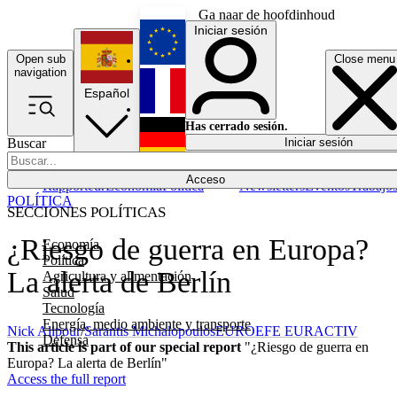
Ga naar de hoofdinhoud
Iniciar sesión
Open sub
Close menu
English
navigation
Español
Français
Has cerrado sesión.
Buscar
Iniciar sesión
Modo oscuro
Deutsch
Acceso
Rapporteur
Economía
Política
Newsletters
Eventos
Trabajo
POLÍTICA
SECCIONES POLÍTICAS
¿Riesgo de guerra en Europa?
Economía
Política
La alerta de Berlín
Agricultura y alimentación
Salud
Tecnología
Energía, medio ambiente y transporte
Nick Alipour
/
Sarantis Michalopoulos
EUROEFE EURACTIV
Defensa
This article is part of our special report
"¿Riesgo de guerra en
Europa? La alerta de Berlín"
Access the full report