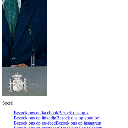
Social
Bezoek ons op facebook
Bezoek ons op x
Bezoek ons op linkedin
Bezoek ons op youtube
Bezoek ons op rss-feed
Bezoek ons op instagram