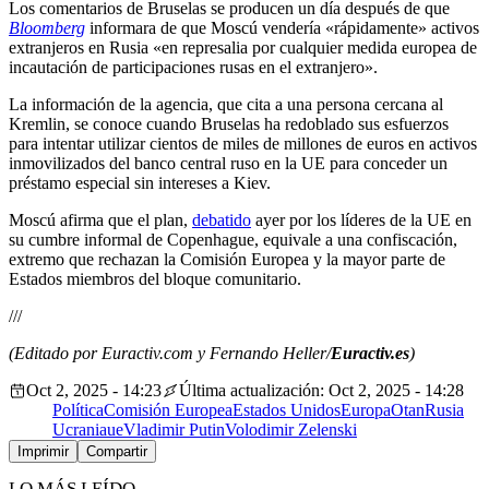
Los comentarios de Bruselas se producen un día después de que
Bloomberg
informara de que Moscú vendería «rápidamente» activos
extranjeros en Rusia «en represalia por cualquier medida europea de
incautación de participaciones rusas en el extranjero».
La información de la agencia, que cita a una persona cercana al
Kremlin, se conoce cuando Bruselas ha redoblado sus esfuerzos
para intentar utilizar cientos de miles de millones de euros en activos
inmovilizados del banco central ruso en la UE para conceder un
préstamo especial sin intereses a Kiev.
Moscú afirma que el plan,
debatido
ayer por los líderes de la UE en
su cumbre informal de Copenhague, equivale a una confiscación,
extremo que rechazan la Comisión Europea y la mayor parte de
Estados miembros del bloque comunitario.
///
(Editado por Euractiv.com y Fernando Heller/
Euractiv.es
)
Oct 2, 2025 - 14:23
Última actualización: Oct 2, 2025 - 14:28
Política
Comisión Europea
Estados Unidos
Europa
Otan
Rusia
Ucrania
ue
Vladimir Putin
Volodimir Zelenski
Imprimir
Compartir
LO MÁS LEÍDO