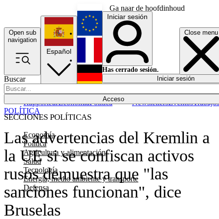
Ga naar de hoofdinhoud
Iniciar sesión
Open sub
Close menu
English
navigation
Español
Français
Has cerrado sesión.
Buscar
Iniciar sesión
Modo oscuro
Deutsch
Acceso
Rapporteur
Economía
Política
Newsletters
Eventos
Trabajo
POLÍTICA
SECCIONES POLÍTICAS
Las advertencias del Kremlin a
Economía
Política
la UE si se confiscan activos
Agricultura y alimentación
Salud
rusos demuestra que "las
Tecnología
Energía, medio ambiente y transporte
sanciones funcionan", dice
Defensa
Bruselas