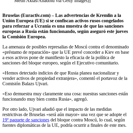
Metin Aktas/Anadolu vía Getty Images)]
Bruselas (Euractiv.com) – Las advertencias de Kremlin a la
Unión Europea (UE) si se confiscan activos rusos congelados
para reforzar a Ucrania es una muestra de que las sanciones
europeas a Rusia están funcionando, según aseguró este jueves
la Comisión Europea.
La amenaza de posibles represalias de Moscú contra el denominado
«préstamo de reparación» que la UE prevé conceder a Kiev en base
a esos activos pone de manifiesto la eficacia de la política de
sanciones del bloque europeo, según el Ejecutivo comunitario.
«Hemos detectado indicios de que Rusia planea nacionalizar y
vender activos de propiedad extranjera», comentó el portavoz de la
Comisión Balazs Ujvari.
«Eso demuestra muy claramente una cosa: nuestras sanciones están
funcionando muy bien contra Rusia», agregó.
Por otro lado, Ujvari añadió que el impacto de las medidas
restrictivas de Bruselas «será aún mayor» una vez que se adopte el
19º paquete de sanciones
del bloque contra Moscú, lo cual, según
fuentes diplomáticas de la UE, podría ocurrir a finales de este mes.