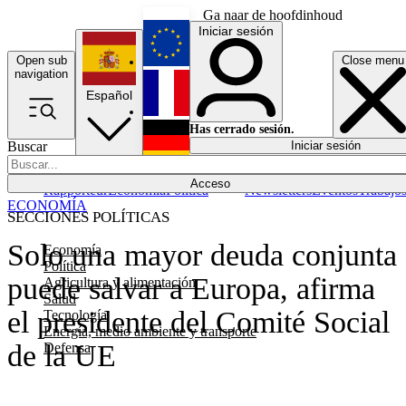
Ga naar de hoofdinhoud
Iniciar sesión
Open sub
Close menu
English
navigation
Español
Français
Has cerrado sesión.
Buscar
Iniciar sesión
Modo oscuro
Deutsch
Acceso
Rapporteur
Economía
Política
Newsletters
Eventos
Trabajo
ECONOMÍA
SECCIONES POLÍTICAS
Solo una mayor deuda conjunta
Economía
Política
puede salvar a Europa, afirma
Agricultura y alimentación
Salud
el presidente del Comité Social
Tecnología
Energía, medio ambiente y transporte
de la UE
Defensa