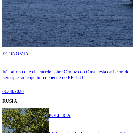
ECONOMÍA
Irán afirma que el acuerdo sobre Ormuz con Omán está casi cerrado,
pero que su reapertura depende de EE. UU.
06.08.2026
RUSIA
POLÍTICA