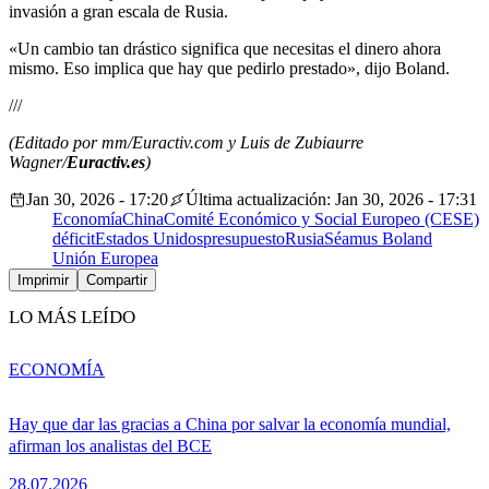
invasión a gran escala de Rusia.
«Un cambio tan drástico significa que necesitas el dinero ahora
mismo. Eso implica que hay que pedirlo prestado», dijo Boland.
///
(Editado por mm/Euractiv.com y Luis de Zubiaurre
Wagner/
Euractiv.es
)
Jan 30, 2026 - 17:20
Última actualización: Jan 30, 2026 - 17:31
Economía
China
Comité Económico y Social Europeo (CESE)
déficit
Estados Unidos
presupuesto
Rusia
Séamus Boland
Unión Europea
Imprimir
Compartir
LO MÁS LEÍDO
ECONOMÍA
Hay que dar las gracias a China por salvar la economía mundial,
afirman los analistas del BCE
28.07.2026