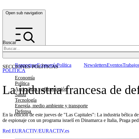
Open sub navigation
Buscar
Rapporteur
Economía
Política
Newsletters
Eventos
Trabajo
SECCIONES POLÍTICAS
POLÍTICA
Economía
Política
La industria francesa de d
Agricultura y alimentación
Salud
Tecnología
Energía, medio ambiente y transporte
Defensa
En la edición de este jueves de "Las Capitales": La industria bélica 
de espionaje con un programa israelí en Dinamarca e Italia, Praga ped
Red EURACTIV/EURACTIV.es