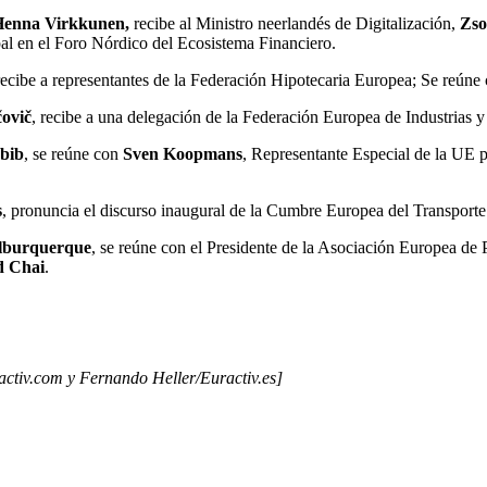
enna Virkkunen,
recibe al Ministro neerlandés de Digitalización,
Zso
pal en el Foro Nórdico del Ecosistema Financiero.
recibe a representantes de la Federación Hipotecaria Europea; Se reún
ovič
, recibe a una delegación de la Federación Europea de Industrias
bib
, se reúne con
Sven Koopmans
, Representante Especial de la UE 
s
, pronuncia el discurso inaugural de la Cumbre Europea del Transport
lburquerque
, se reúne con el Presidente de la Asociación Europea d
d Chai
.
ctiv.com y Fernando Heller/Euractiv.es]