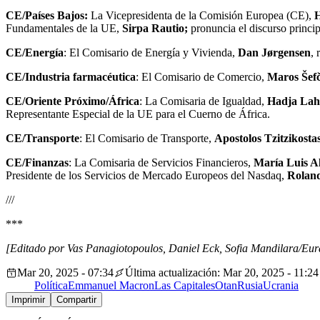
CE/Países Bajos:
La Vicepresidenta de la Comisión Europea (CE),
H
Fundamentales de la UE,
Sirpa Rautio;
pronuncia el discurso princi
CE/Energía
: El Comisario de Energía y Vivienda,
Dan Jørgensen
, 
CE/Industria farmacéutica
: El Comisario de Comercio,
Maros Šefč
CE/Oriente Próximo/África
: La Comisaria de Igualdad,
Hadja Lah
Representante Especial de la UE para el Cuerno de África.
CE/Transporte
: El Comisario de Transporte,
Apostolos Tzitzikosta
CE/Finanzas
: La Comisaria de Servicios Financieros,
María Luis A
Presidente de los Servicios de Mercado Europeos del Nasdaq,
Rolan
///
***
[Editado por Vas Panagiotopoulos, Daniel Eck, Sofia Mandilara/Eura
Mar 20, 2025 - 07:34
Última actualización: Mar 20, 2025 - 11:24
Política
Emmanuel Macron
Las Capitales
Otan
Rusia
Ucrania
Imprimir
Compartir