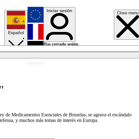
Iniciar sesión
Close menu
English
Español
Français
Has cerrado sesión.
Iniciar sesión
Modo oscuro
Deutsch
"
 Ley de Medicamentos Esenciales de Bruselas, se agrava el escándalo
 defensa, y muchos más temas de interés en Europa.