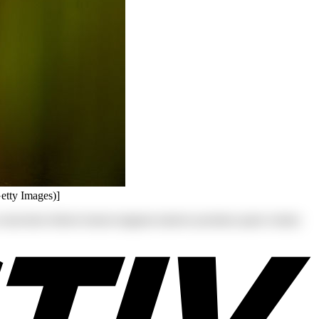
Getty Images)]
s at consectetur dolores harum magnam maiores possimus quam veniam