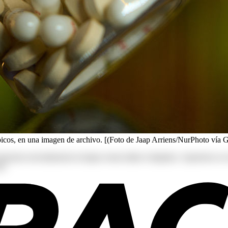
ópicos, en una imagen de archivo. [(Foto de Jaap Arriens/NurPhoto vía 
s deserunt exercitationem in itaque rerum ullam voluptates. Asperiore
r!