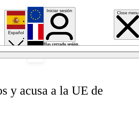
Iniciar sesión
Close menu
English
Español
Français
Has cerrado sesión.
Iniciar sesión
Modo oscuro
Deutsch
s y acusa a la UE de