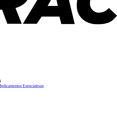
8
edicamentos Esenciales
ue