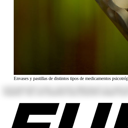
Envases y pastillas de distintos tipos de medicamentos psicotr
Lorem ipsum dolor sit amet, consectetur adipisicing elit. Ab corpori
voluptatum. Alias, iusto laudantium neque perspiciatis similique tenetu