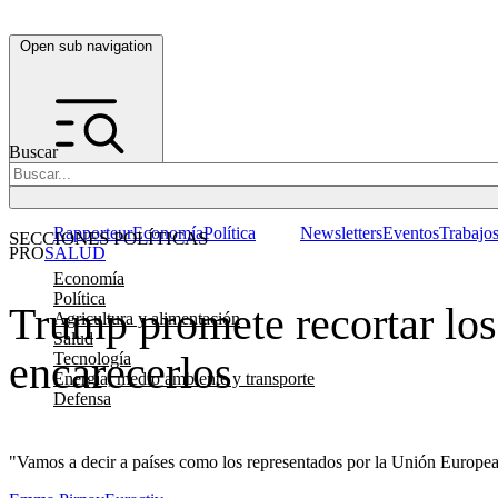
Open sub navigation
Buscar
Rapporteur
Economía
Política
Newsletters
Eventos
Trabajo
SECCIONES POLÍTICAS
PRO
SALUD
Economía
Política
Trump promete recortar los
Agricultura y alimentación
Salud
encarecerlos
Tecnología
Energía, medio ambiente y transporte
Defensa
"Vamos a decir a países como los representados por la Unión Europea