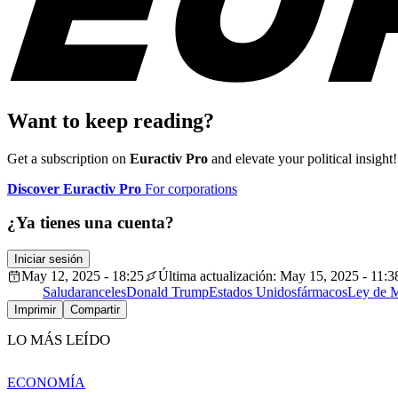
Want to keep reading?
Get a subscription on
Euractiv Pro
and elevate your political insight!
Discover Euractiv Pro
For corporations
¿Ya tienes una cuenta?
Iniciar sesión
May 12, 2025 - 18:25
Última actualización: May 15, 2025 - 11:3
Salud
aranceles
Donald Trump
Estados Unidos
fármacos
Ley de M
Imprimir
Compartir
LO MÁS LEÍDO
ECONOMÍA