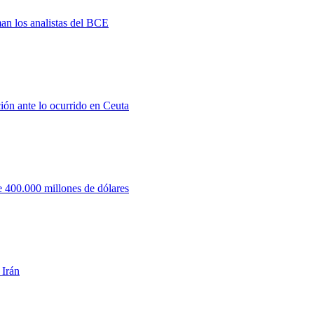
man los analistas del BCE
ión ante lo ocurrido en Ceuta
 400.000 millones de dólares
 Irán