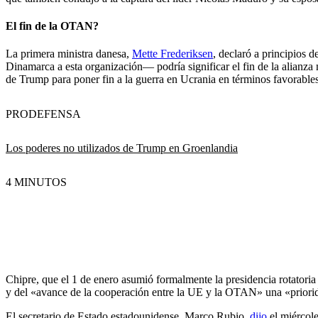
El fin de la OTAN?
La primera ministra danesa,
Mette Frederiksen
, declaró a principios 
Dinamarca a esta organización— podría significar el fin de la alianza
de Trump para poner fin a la guerra en Ucrania en términos favorables
PRO
DEFENSA
Los poderes no utilizados de Trump en Groenlandia
4 MINUTOS
Chipre, que el 1 de enero asumió formalmente la presidencia rotator
y del «avance de la cooperación entre la UE y la OTAN» una «priorid
El secretario de Estado estadounidense, Marco Rubio,
dijo
el miércole