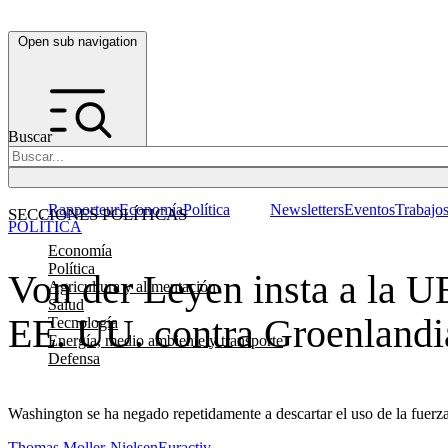
Open sub navigation
Buscar
Rapporteur
Economía
Política
Newsletters
Eventos
Trabajo
SECCIONES POLÍTICAS
POLÍTICA
Economía
Política
Von der Leyen insta a la UE
Agricultura y alimentación
Salud
EE. UU. contra Groenlandi
Tecnología
Energía, medio ambiente y transporte
Defensa
Washington se ha negado repetidamente a descartar el uso de la fuerza 
Thomas Moller-Nielsen
Euractiv