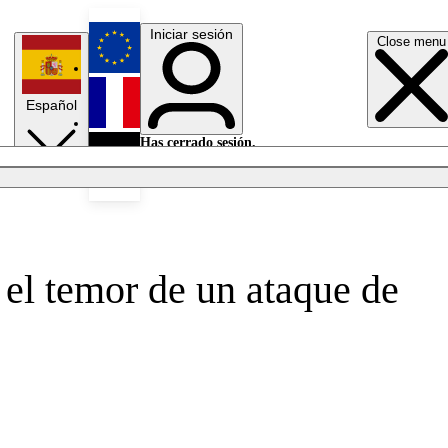
Iniciar sesión
Close menu
English
Español
Français
Has cerrado sesión.
Iniciar sesión
Modo oscuro
Deutsch
 el temor de un ataque de