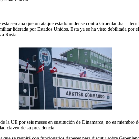
de esta semana que un ataque estadounidense contra Groenlandia —territ
 militar liderada por Estados Unidos. Esta ya se ha visto debilitada po
 a Rusia.
ia de la UE por seis meses en sustitución de Dinamarca, no es miembro
ad clave» de su presidencia.
s que se reunirá con funcionarios daneses para discutir sobre Groenlan