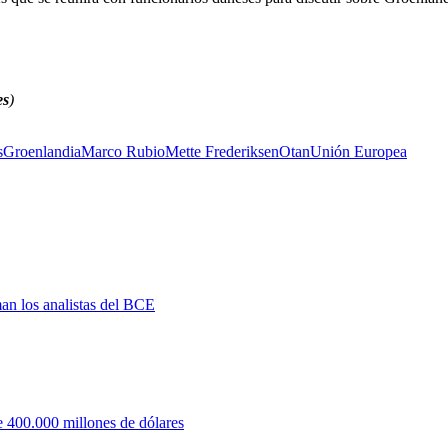
es
)
s
Groenlandia
Marco Rubio
Mette Frederiksen
Otan
Unión Europea
man los analistas del BCE
 400.000 millones de dólares