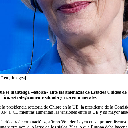
 Getty Images]
que se mantenga «estoica» ante las amenazas de Estados Unidos d
rtica, estratégicamente situada y rica en minerales.
la presidencia rotatoria de Chipre en la UE, la presidenta de la Comisió
334 a. C., mientras aumentan las tensiones entre la UE y su mayor aliado
n claridad y determinación», afirmó Von der Leyen en su primer discurso 
una y otra vez, a lo largo de los siglos. Y es lo que Europa debe hacer a