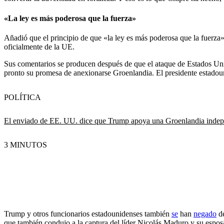
«La ley es más poderosa que la fuerza»
Añadió que el principio de que «la ley es más poderosa que la fuerza
oficialmente de la UE.
Sus comentarios se producen después de que el ataque de Estados Un
pronto su promesa de anexionarse Groenlandia. El presidente estadou
POLÍTICA
El enviado de EE. UU. dice que Trump apoya una Groenlandia indep
3 MINUTOS
Trump y otros funcionarios estadounidenses también
se
han
negado
de
que también condujo a la captura del líder Nicolás Maduro y su esposa