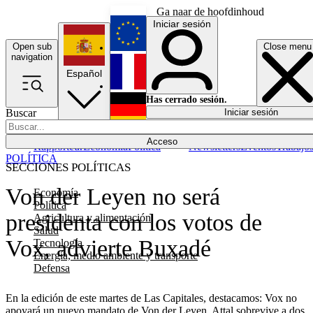
Ga naar de hoofdinhoud
Iniciar sesión
Open sub
Close menu
English
navigation
Español
Français
Has cerrado sesión.
Buscar
Iniciar sesión
Modo oscuro
Deutsch
Acceso
Rapporteur
Economía
Política
Newsletters
Eventos
Trabajo
POLÍTICA
SECCIONES POLÍTICAS
Von der Leyen no será
Economía
Política
presidenta con los votos de
Agricultura y alimentación
Salud
Vox, advierte Buxadé
Tecnología
Energía, medio ambiente y transporte
Defensa
En la edición de este martes de Las Capitales, destacamos: Vox no
apoyará un nuevo mandato de Von der Leyen, Attal sobrevive a dos