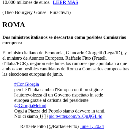
10.000 millones de euros.
LEER MÁS
(Theo Bourgery-Gonse | Euractiv.fr)
ROMA
Dos ministros italianos se descartan como posibles Comisarios
europeos:
El ministro italiano de Economía, Giancarlo Giorgetti (Lega/ID), y
el ministro de Asuntos Europeos, Raffaele Fitto (Fratelli
d’Italia/ECR), negaron este lunes los rumores que apuntaban a que
ambos son posibles candidatos de Roma a Comisarios europeos tras
las elecciones europeas de junio.
#ConGiorgia
perché l'Italia cambia l'Europa con il prestigio e
l'autorevolezza di un Governo rispettato in sede
europea grazie al carisma del presidente
@GiorgiaMeloni
.
Oggi a Piazza del Popolo siamo davvero in tanti.
Noi ci siamo🇮🇹
pic.twitter.com/b1QnJjGL4q
— Raffaele Fitto (@RaffaeleFitto)
June 1, 2024