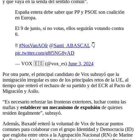
y que vaya en la senda del sentido común”.
España entera debe saber que PP y PSOE son coalición
en Europa.
El 9 de junio, si no votas, ellos seguirán votando contra
ti.
‼️
#NosVanAOír
@Santi_ABASCAL
👇
pic.twitter.com/g8f5NG8yAD
— VOX 🇪🇸 (@vox_es)
June 3, 2024
Por otra parte, el principal candidato de Vox subrayó que la
inmigración irregular es uno de los principales retos de la UE, al
tiempo que reiteró el rechazo de su partido y del ECR al Pacto de
Migración y Asilo.
“Es necesario reforzar las fronteras exteriores, luchar contra las
mafias y
establecer un mecanismo de expulsión
de quienes
residen ilegalmente”, subrayó.
Además, Buxadé reiteró la voluntad de Vox de buscar puntos
comunes para colaborar con el grupo Identidad y Democracia (ID)
que engloba entre otros a la Agrupación Nacional (RN) de Marine