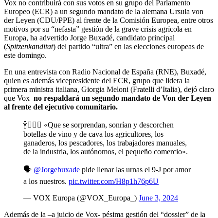
Vox no contribuirá con sus votos en su grupo del Parlamento
Europeo (ECR) a un segundo mandato de la alemana Ursula von
der Leyen (CDU/PPE) al frente de la Comisión Europea, entre otros
motivos por su “nefasta” gestión de la grave crisis agrícola en
Europa, ha advertido Jorge Buxadé, candidato principal
(
Spitzenkanditat
) del partido “ultra” en las elecciones europeas de
este domingo.
En una entrevista con Radio Nacional de España (RNE), Buxadé,
quien es además vicepresidente del ECR, grupo que lidera la
primera ministra italiana, Giorgia Meloni (Fratelli d’Italia), dejó claro
que Vox
no respaldará un segundo mandato de Von der Leyen
al frente del ejecutivo comunitario.
🍾👷🏼‍♂️ «Que se sorprendan, sonrían y descorchen
botellas de vino y de cava los agricultores, los
ganaderos, los pescadores, los trabajadores manuales,
de la industria, los autónomos, el pequeño comercio».
🗣️
@Jorgebuxade
pide llenar las urnas el 9-J por amor
a los nuestros.
pic.twitter.com/H8p1h76p6U
— VOX Europa (@VOX_Europa_)
June 3, 2024
Además de la –a juicio de Vox- pésima gestión del “dossier” de la