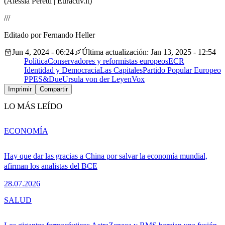
(Alessia Peretti | Euractiv.it)
///
Editado por Fernando Heller
Jun 4, 2024 - 06:24
Última actualización: Jan 13, 2025 - 12:54
Política
Conservadores y reformistas europeos
ECR
Identidad y Democracia
Las Capitales
Partido Popular Europeo
PPE
S&D
ue
Ursula von der Leyen
Vox
Imprimir
Compartir
LO MÁS LEÍDO
ECONOMÍA
Hay que dar las gracias a China por salvar la economía mundial,
afirman los analistas del BCE
28.07.2026
SALUD