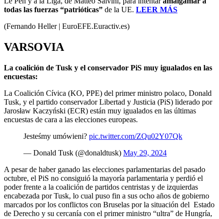
Le Pen y a la Liga, de Matteo Salvini, para intentar
amalgamar a
todas las fuerzas “patrióticas”
de la UE.
LEER MÁS
(Fernando Heller | EuroEFE.Euractiv.es)
VARSOVIA
La coalición de Tusk y el conservador PiS muy igualados en las
encuestas:
La Coalición Cívica (KO, PPE) del primer ministro polaco, Donald
Tusk, y el partido conservador Libertad y Justicia (PiS) liderado por
Jarosław Kaczyński (ECR) están muy igualados en las últimas
encuestas de cara a las elecciones europeas.
Jesteśmy umówieni?
pic.twitter.com/ZQu02Y07Qk
— Donald Tusk (@donaldtusk)
May 29, 2024
A pesar de haber ganado las elecciones parlamentarias del pasado
octubre, el PiS no consiguió la mayoría parlamentaria y perdió el
poder frente a la coalición de partidos centristas y de izquierdas
encabezada por Tusk, lo cual puso fin a sus ocho años de gobierno
marcados por los conflictos con Bruselas por la situación del Estado
de Derecho y su cercanía con el primer ministro “ultra” de Hungría,