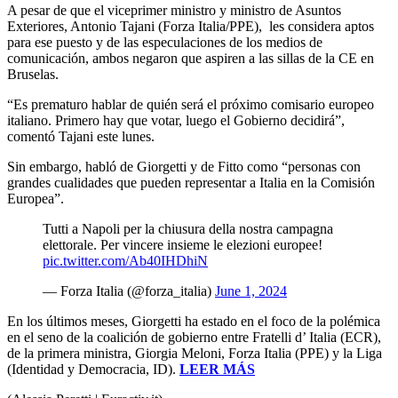
A pesar de que el viceprimer ministro y ministro de Asuntos
Exteriores, Antonio Tajani (Forza Italia/PPE), les considera aptos
para ese puesto y de las especulaciones de los medios de
comunicación, ambos negaron que aspiren a las sillas de la CE en
Bruselas.
“Es prematuro hablar de quién será el próximo comisario europeo
italiano. Primero hay que votar, luego el Gobierno decidirá”,
comentó Tajani este lunes.
Sin embargo, habló de Giorgetti y de Fitto como “personas con
grandes cualidades que pueden representar a Italia en la Comisión
Europea”.
Tutti a Napoli per la chiusura della nostra campagna
elettorale. Per vincere insieme le elezioni europee!
pic.twitter.com/Ab40IHDhiN
— Forza Italia (@forza_italia)
June 1, 2024
En los últimos meses, Giorgetti ha estado en el foco de la polémica
en el seno de la coalición de gobierno entre Fratelli d’ Italia (ECR),
de la primera ministra, Giorgia Meloni, Forza Italia (PPE) y la Liga
(Identidad y Democracia, ID).
LEER MÁS