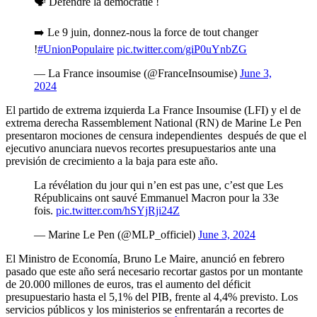
🗣️ Défendre la démocratie !
➡️ Le 9 juin, donnez-nous la force de tout changer
!
#UnionPopulaire
pic.twitter.com/giP0uYnbZG
— La France insoumise (@FranceInsoumise)
June 3,
2024
El partido de extrema izquierda La France Insoumise (LFI) y el de
extrema derecha Rassemblement National (RN) de Marine Le Pen
presentaron mociones de censura independientes después de que el
ejecutivo anunciara nuevos recortes presupuestarios ante una
previsión de crecimiento a la baja para este año.
La révélation du jour qui n’en est pas une, c’est que Les
Républicains ont sauvé Emmanuel Macron pour la 33e
fois.
pic.twitter.com/hSYjRji24Z
— Marine Le Pen (@MLP_officiel)
June 3, 2024
El Ministro de Economía, Bruno Le Maire, anunció en febrero
pasado que este año será necesario recortar gastos por un montante
de 20.000 millones de euros, tras el aumento del déficit
presupuestario hasta el 5,1% del PIB, frente al 4,4% previsto. Los
servicios públicos y los ministerios se enfrentarán a recortes de