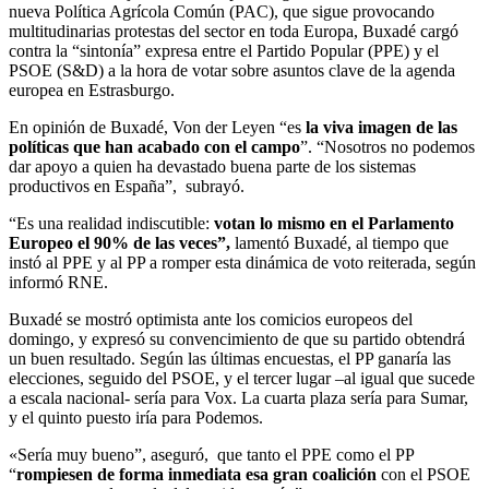
nueva Política Agrícola Común (PAC), que sigue provocando
multitudinarias protestas del sector en toda Europa, Buxadé cargó
contra la “sintonía” expresa entre el Partido Popular (PPE) y el
PSOE (S&D) a la hora de votar sobre asuntos clave de la agenda
europea en Estrasburgo.
En opinión de Buxadé, Von der Leyen “es
la viva imagen de las
políticas que han acabado con el campo
”. “Nosotros no podemos
dar apoyo a quien ha devastado buena parte de los sistemas
productivos en España”, subrayó.
“Es una realidad indiscutible:
votan lo mismo en el Parlamento
Europeo el 90% de las veces”,
lamentó Buxadé, al tiempo que
instó al PPE y al PP a romper esta dinámica de voto reiterada, según
informó RNE.
Buxadé se mostró optimista ante los comicios europeos del
domingo, y expresó su convencimiento de que su partido obtendrá
un buen resultado. Según las últimas encuestas, el PP ganaría las
elecciones, seguido del PSOE, y el tercer lugar –al igual que sucede
a escala nacional- sería para Vox. La cuarta plaza sería para Sumar,
y el quinto puesto iría para Podemos.
«Sería muy bueno”, aseguró, que tanto el PPE como el PP
“
rompiesen de forma inmediata esa gran coalición
con el PSOE