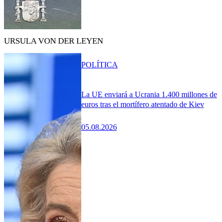
URSULA VON DER LEYEN
POLÍTICA
La UE enviará a Ucrania 1.400 millones de
euros tras el mortífero atentado de Kiev
05.08.2026