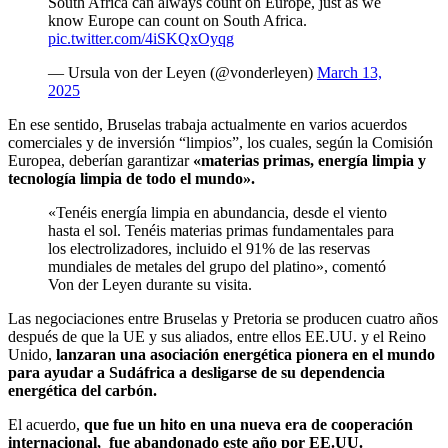
South Africa can always count on Europe, just as we
know Europe can count on South Africa.
pic.twitter.com/4iSKQxOyqg
— Ursula von der Leyen (@vonderleyen)
March 13,
2025
En ese sentido, Bruselas trabaja actualmente en varios acuerdos
comerciales y de inversión “limpios”, los cuales, según la Comisión
Europea, deberían garantizar
«materias primas, energía limpia y
tecnología limpia de todo el mundo».
«Tenéis energía limpia en abundancia, desde el viento
hasta el sol. Tenéis materias primas fundamentales para
los electrolizadores, incluido el 91% de las reservas
mundiales de metales del grupo del platino», comentó
Von der Leyen durante su visita.
Las negociaciones entre Bruselas y Pretoria se producen cuatro años
después de que la UE y sus aliados, entre ellos EE.UU. y el Reino
Unido,
lanzaran una asociación energética pionera en el mundo
para ayudar a Sudáfrica a desligarse de su dependencia
energética del carbón.
El acuerdo,
que fue un hito en una nueva era de cooperación
internacional, fue abandonado este año por EE.UU.