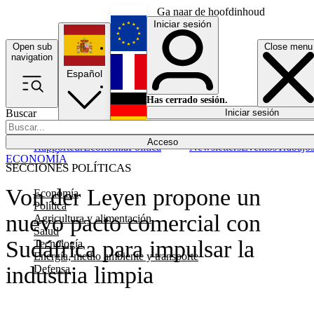
Ga naar de hoofdinhoud
Iniciar sesión
Open sub
Close menu
English
navigation
Español
Français
Has cerrado sesión.
Buscar
Iniciar sesión
Modo oscuro
Deutsch
Acceso
Rapporteur
Economía
Política
Newsletters
Eventos
Trabajo
ECONOMÍA
SECCIONES POLÍTICAS
Von der Leyen propone un
Economía
Política
nuevo pacto comercial con
Agricultura y alimentación
Salud
Sudáfrica para impulsar la
Tecnología
Energía, medio ambiente y transporte
industria limpia
Defensa