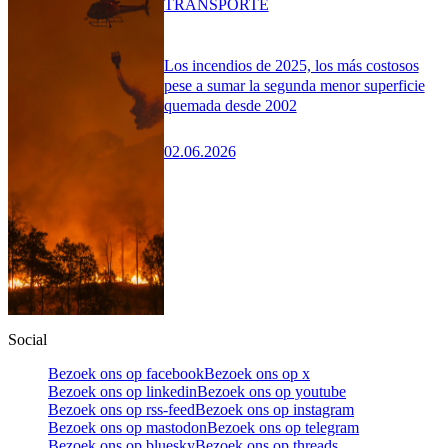
TRANSPORTE
Los incendios de 2025, los más costosos
pese a sumar la segunda menor superficie
quemada desde 2002
02.06.2026
Social
Bezoek ons op facebook
Bezoek ons op x
Bezoek ons op linkedin
Bezoek ons op youtube
Bezoek ons op rss-feed
Bezoek ons op instagram
Bezoek ons op mastodon
Bezoek ons op telegram
Bezoek ons op bluesky
Bezoek ons op threads