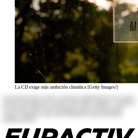
La CIJ exige más ambición climática [Getty Images/]
Lorem ipsum dolor sit amet, consectetur adipisicing elit. Ab corporis
deserunt exercitationem in itaque rerum ullam voluptates. Asperiores
at consectetur dolores harum magnam maiores possimus quam
veniam voluptatum. Alias, iusto laudantium neque perspiciatis
similique tenetur!