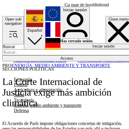
Ga naar de hoofdinhoud
Iniciar sesión
Open sub
Close menu
English
navigation
Español
Français
Has cerrado sesión.
Buscar
Iniciar sesión
Modo oscuro
Deutsch
Acceso
Rapporteur
Economía
Política
Newsletters
Eventos
Trabajo
PRO
ENERGÍA, MEDIO AMBIENTE Y TRANSPORTE
SECCIONES POLÍTICAS
La Corte Internacional de
Economía
Política
Justicia exige más ambición
Agricultura y alimentación
Salud
Tecnología
climática
Energía, medio ambiente y transporte
Defensa
El Acuerdo de París impone obligaciones concretas de mitigación,
pero las responsabilidades de los Estados van más allá e incluyen