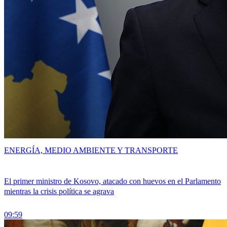
ENERGÍA, MEDIO AMBIENTE Y TRANSPORTE
El primer ministro de Kosovo, atacado con huevos en el Parlamento
mientras la crisis política se agrava
09:59