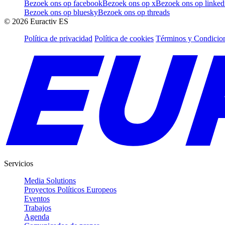
Bezoek ons op facebook
Bezoek ons op x
Bezoek ons op linked
Bezoek ons op bluesky
Bezoek ons op threads
©
2026
Euractiv ES
Política de privacidad
Política de cookies
Términos y Condicion
Servicios
Media Solutions
Proyectos Políticos Europeos
Eventos
Trabajos
Agenda