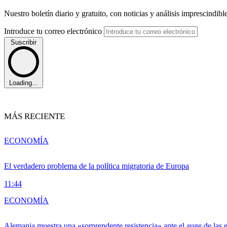
Nuestro boletín diario y gratuito, con noticias y análisis imprescindibl
Introduce tu correo electrónico
Suscribir
Loading...
MÁS RECIENTE
ECONOMÍA
El verdadero problema de la política migratoria de Europa
11:44
ECONOMÍA
Alemania muestra una «sorprendente resistencia» ante el auge de las 