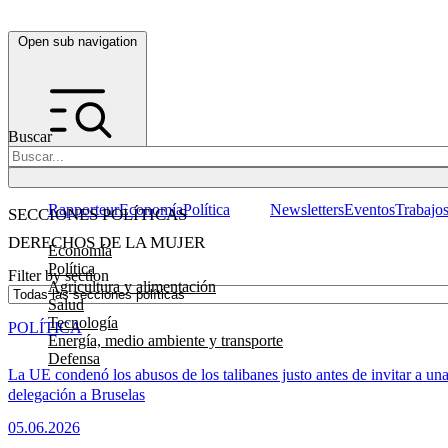
Open sub navigation
Buscar
Rapporteur
Economía
Política
Newsletters
Eventos
Trabajo
SECCIONES POLÍTICAS
DERECHOS DE LA MUJER
Economía
Política
Filter by section
Agricultura y alimentación
Salud
Tecnología
POLÍTICA
Energía, medio ambiente y transporte
Defensa
La UE condenó los abusos de los talibanes justo antes de invitar a un
delegación a Bruselas
05.06.2026