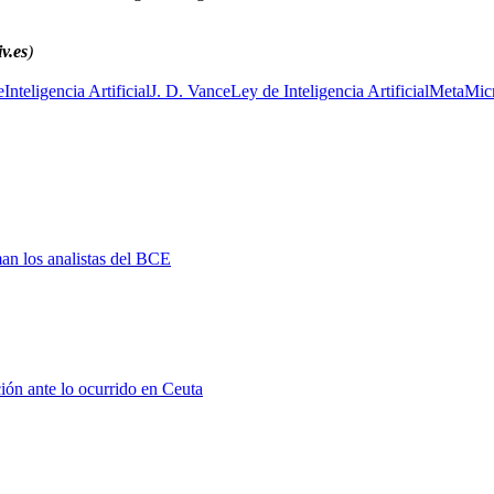
v.es
)
e
Inteligencia Artificial
J. D. Vance
Ley de Inteligencia Artificial
Meta
Mic
man los analistas del BCE
ión ante lo ocurrido en Ceuta