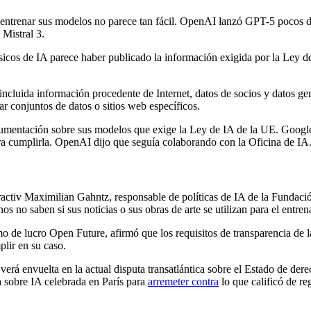
ra entrenar sus modelos no parece tan fácil. OpenAI lanzó GPT-5 pocos d
 Mistral 3.
sicos de IA parece haber publicado la información exigida por la Ley 
ncluida información procedente de Internet, datos de socios y datos 
r conjuntos de datos o sitios web específicos.
ocumentación sobre sus modelos que exige la Ley de IA de la UE. Googl
para cumplirla. OpenAI dijo que seguía colaborando con la Oficina de IA
activ Maximilian Gahntz, responsable de políticas de IA de la Fundación
hos no saben si sus noticias o sus obras de arte se utilizan para el entr
mo de lucro Open Future, afirmó que los requisitos de transparencia de
lir en su caso.
verá envuelta en la actual disputa transatlántica sobre el Estado de der
 sobre IA celebrada en París para
arremeter contra
lo que calificó de r