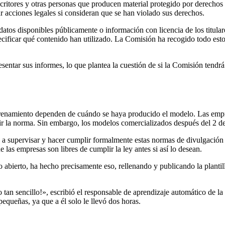
escritores y otras personas que producen material protegido por derecho
ar acciones legales si consideran que se han violado sus derechos.
 datos disponibles públicamente o información con licencia de los titul
pecificar qué contenido han utilizado. La Comisión ha recogido todo est
sentar sus informes, lo que plantea la cuestión de si la Comisión tendrá
entrenamiento dependen de cuándo se haya producido el modelo. Las em
ir la norma. Sin embargo, los modelos comercializados después del 2 d
a supervisar y hacer cumplir formalmente estas normas de divulgación 
las empresas son libres de cumplir la ley antes si así lo desean.
bierto, ha hecho precisamente eso, rellenando y publicando la plantill
an sencillo!», escribió el responsable de aprendizaje automático de la
 pequeñas, ya que a él solo le llevó dos horas.