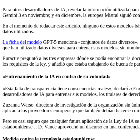
Para otros desarrolladores de IA, revelar la información utilizada pa
Gemini 3 en noviembre; y en diciembre, la europea Mistral siguió con
En el momento de redactar este artículo, ninguno de estos modelos bá
datos utilizados.
La ficha del modelo
GPT-5 menciona «conjuntos de datos diversos», i
que han utilizado datos diversos para entrenar sus modelos, sin nombra
Euractiv preguntó a las tres empresas dónde se podía encontrar la d
los requisitos de la ley, y añadió que estaba trabajando de buena fe 
«Entrenamiento de la IA en contra de su voluntad»
«Esta falta de transparencia tiene consecuencias reales», declaró
a
Eur
desarrolladores de IA para entrenar sus modelos, los titulares de derec
Zuzanna Warso, directora de investigación de la organización sin áni
aplican a los proveedores europeos y que también debían hacerse cump
Pero es casi seguro que cualquier futura aplicación de la Ley de IA se 
estadounidense J. D. Vance aprovechó un discurso en una conferencia
Medida contra la tecnología estadounidense