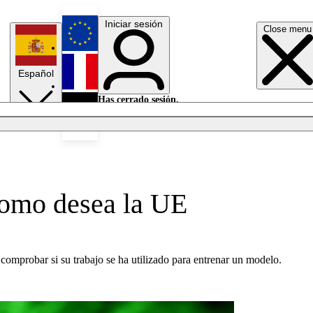
Iniciar sesión
Close menu
English
Español
Français
Has cerrado sesión.
Iniciar sesión
Modo oscuro
Deutsch
como desea la UE
comprobar si su trabajo se ha utilizado para entrenar un modelo.