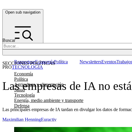
Open sub navigation
Buscar
Rapporteur
Economía
Política
Newsletters
Eventos
Trabajo
SECCIONES POLÍTICAS
PRO
TECNOLOGÍA
Economía
Política
Las empresas de IA no está
Agricultura y alimentación
Salud
Tecnología
Energía, medio ambiente y transporte
Defensa
Las principales empresas de IA tardan en divulgar los datos de forma
Maximilian Henning
Euractiv