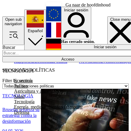
Ga naar de hoofdinhoud
Iniciar sesión
Open sub
Close menu
English
navigation
Español
Français
Has cerrado sesión.
Buscar
Iniciar sesión
Modo oscuro
Deutsch
Acceso
Rapporteur
Economía
Política
Newsletters
Eventos
Trabajo
SECCIONES POLÍTICAS
TECNOLÓGÍA
Economía
Filter by section
Política
Agricultura y alimentación
TECNOLOGÍA
Salud
Tecnología
Energía, medio ambiente y transporte
Bruselas refuerza su
Defensa
estrategia contra la
desinformación
04.05.2026