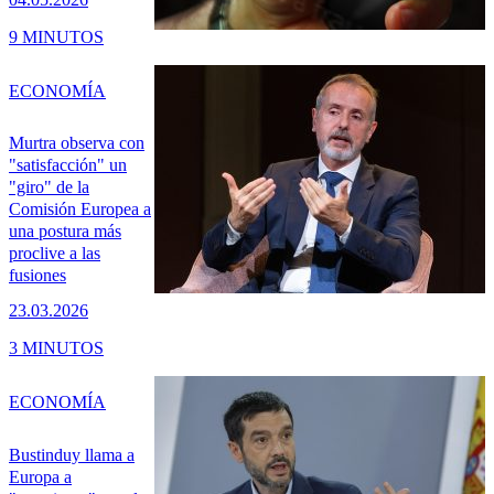
9 MINUTOS
ECONOMÍA
Murtra observa con
"satisfacción" un
"giro" de la
Comisión Europea a
una postura más
proclive a las
fusiones
23.03.2026
3 MINUTOS
ECONOMÍA
Bustinduy llama a
Europa a