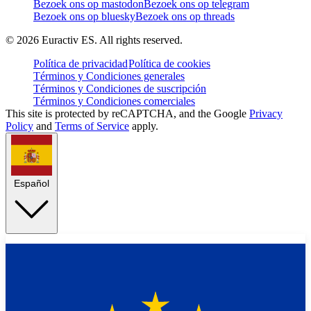
Bezoek ons op mastodon
Bezoek ons op telegram
Bezoek ons op bluesky
Bezoek ons op threads
©
2026
Euractiv ES. All rights reserved.
Política de privacidad
Política de cookies
Términos y Condiciones generales
Términos y Condiciones de suscripción
Términos y Condiciones comerciales
This site is protected by reCAPTCHA, and the Google
Privacy
Policy
and
Terms of Service
apply.
Español