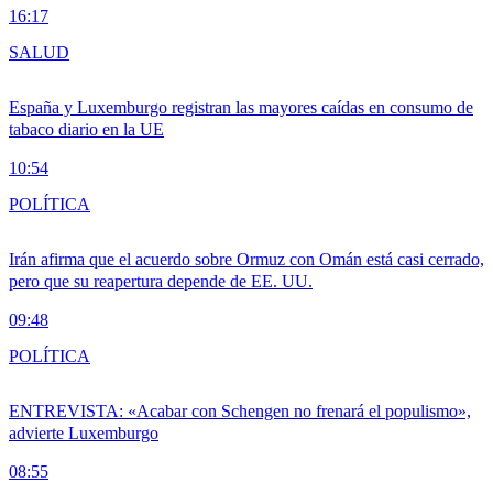
16:17
SALUD
España y Luxemburgo registran las mayores caídas en consumo de
tabaco diario en la UE
10:54
POLÍTICA
Irán afirma que el acuerdo sobre Ormuz con Omán está casi cerrado,
pero que su reapertura depende de EE. UU.
09:48
POLÍTICA
ENTREVISTA: «Acabar con Schengen no frenará el populismo»,
advierte Luxemburgo
08:55