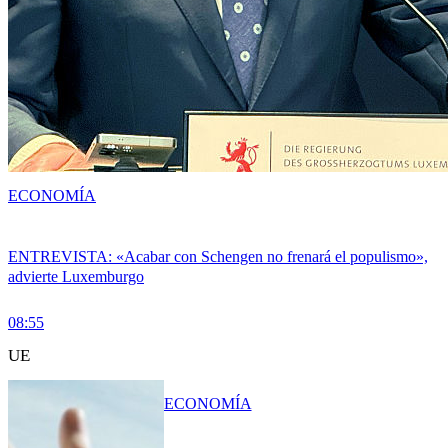
ECONOMÍA
ENTREVISTA: «Acabar con Schengen no frenará el populismo»,
advierte Luxemburgo
08:55
UE
ECONOMÍA