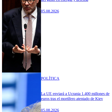
05.08.2026
POLÍTICA
La UE enviará a Ucrania 1.400 millones de
euros tras el mortífero atentado de Kiev
05.08.2026