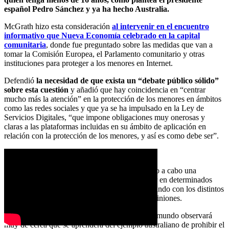
español Pedro Sánchez y ya ha hecho Australia.
McGrath hizo esta consideración
al intervenir en el encuentro
informativo que Nueva Economía celebrado en la capital
comunitaria
, donde fue preguntado sobre las medidas que van a
tomar la Comisión Europea, el Parlamento comunitario y otras
instituciones para proteger a los menores en Internet.
Defendió
la necesidad de que exista un “debate público sólido”
sobre esta cuestión
y añadió que hay coincidencia en “centrar
mucho más la atención” en la protección de los menores en ámbitos
como las redes sociales y que ya se ha impulsado en la Ley de
Servicios Digitales, “que impone obligaciones muy onerosas y
claras a las plataformas incluidas en su ámbito de aplicación en
relación con la protección de los menores, y así es como debe ser”.
“DIFERENTES OPINIONES”
Añadió que la Comisión Europea “está llevando a cabo una
iniciativa de verificación de la edad” para entrar en determinados
contenidos digitales y apuntó que se está trabajando con los distintos
países sobre esta cuestión, pues hay distintas opiniones.
El comisario reconoció que, en este debate, “el mundo observará
muy de cerca qué se aprenderá del ejemplo australiano de prohibir el