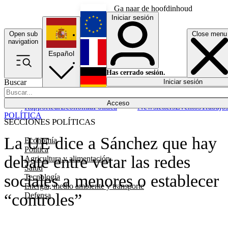
Ga naar de hoofdinhoud
Iniciar sesión
Open sub
Close menu
English
navigation
Español
Français
Has cerrado sesión.
Buscar
Iniciar sesión
Modo oscuro
Deutsch
Acceso
Rapporteur
Economía
Política
Newsletters
Eventos
Trabajo
POLÍTICA
SECCIONES POLÍTICAS
La UE dice a Sánchez que hay
Economía
Política
debate entre vetar las redes
Agricultura y alimentación
Salud
sociales a menores o establecer
Tecnología
Energía, medio ambiente y transporte
“controles”
Defensa