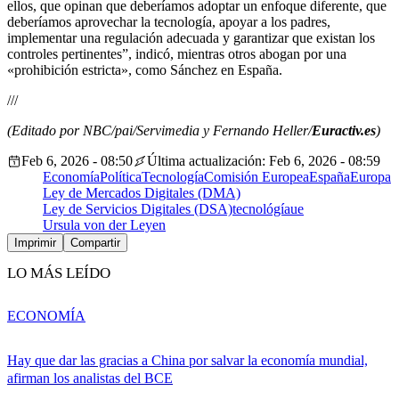
ellos, que opinan que deberíamos adoptar un enfoque diferente, que
deberíamos aprovechar la tecnología, apoyar a los padres,
implementar una regulación adecuada y garantizar que existan los
controles pertinentes”, indicó, mientras otros abogan por una
«prohibición estricta», como Sánchez en España.
///
(Editado por NBC/pai/Servimedia y Fernando Heller/
Euractiv.es
)
Feb 6, 2026 - 08:50
Última actualización: Feb 6, 2026 - 08:59
Economía
Política
Tecnología
Comisión Europea
España
Europa
Ley de Mercados Digitales (DMA)
Ley de Servicios Digitales (DSA)
tecnológía
ue
Ursula von der Leyen
Imprimir
Compartir
LO MÁS LEÍDO
ECONOMÍA
Hay que dar las gracias a China por salvar la economía mundial,
afirman los analistas del BCE