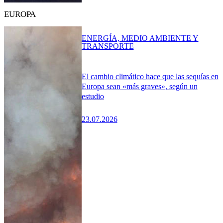
EUROPA
ENERGÍA, MEDIO AMBIENTE Y
TRANSPORTE
El cambio climático hace que las sequías en
Europa sean «más graves», según un
estudio
23.07.2026