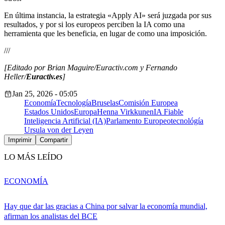
En última instancia, la estrategia «Apply AI» será juzgada por sus
resultados, y por si los europeos perciben la IA como una
herramienta que les beneficia, en lugar de como una imposición.
///
[Editado por Brian Maguire/Euractiv.com y Fernando
Heller/
Euractiv.es
]
Jan 25, 2026 - 05:05
Economía
Tecnología
Bruselas
Comisión Europea
Estados Unidos
Europa
Henna Virkkunen
IA Fiable
Inteligencia Artificial (IA)
Parlamento Europeo
tecnológía
Ursula von der Leyen
Imprimir
Compartir
LO MÁS LEÍDO
ECONOMÍA
Hay que dar las gracias a China por salvar la economía mundial,
afirman los analistas del BCE