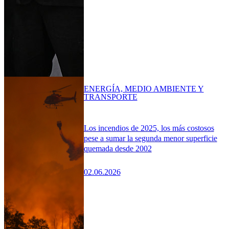
ENERGÍA, MEDIO AMBIENTE Y
TRANSPORTE
Los incendios de 2025, los más costosos
pese a sumar la segunda menor superficie
quemada desde 2002
02.06.2026