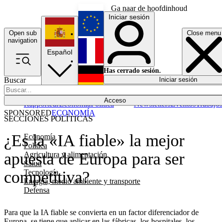
Ga naar de hoofdinhoud
Iniciar sesión
Open sub
Close menu
English
navigation
Español
Français
Has cerrado sesión.
Buscar
Iniciar sesión
Modo oscuro
Deutsch
Acceso
Rapporteur
Economía
Política
Newsletters
Eventos
Trabajo
SPONSORED
ECONOMÍA
SECCIONES POLÍTICAS
¿Es la «IA fiable» la mejor
Economía
Política
apuesta de Europa para ser
Agricultura y alimentación
Salud
Tecnología
competitiva?
Energía, medio ambiente y transporte
Defensa
Para que la IA fiable se convierta en un factor diferenciador de
Europa, se tiene que aplicar en las fábricas, los hospitales, los