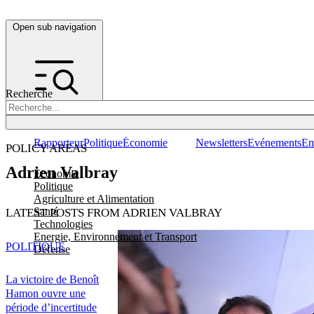
Open sub navigation
Recherche
Rapporteur
Politique
Économie
Newsletters
Evénements
Em
POLICY AREAS
Adrien Valbray
Economie
Politique
Agriculture et Alimentation
Santé
LATEST POSTS FROM ADRIEN VALBRAY
Technologies
Energie, Environnement et Transport
POLITIQUE
Défense
La victoire de Benoît
Hamon ouvre une
période d’incertitude