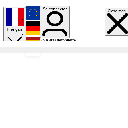
Se connecter
Close menu
English
Français
Deutsch
Vous êtes déconnecté.
Se connecter
Español
Lumières éteintes