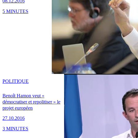
08.12.2016
5 MINUTES
POLITIQUE
Benoît Hamon veut «
démocratiser et repolitiser » le
projet européen
27.10.2016
3 MINUTES