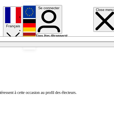
Se connecter
Close menu
English
Français
Deutsch
Vous êtes déconnecté.
Se connecter
Español
Lumières éteintes
éressent à cette occasion au profil des électeurs.