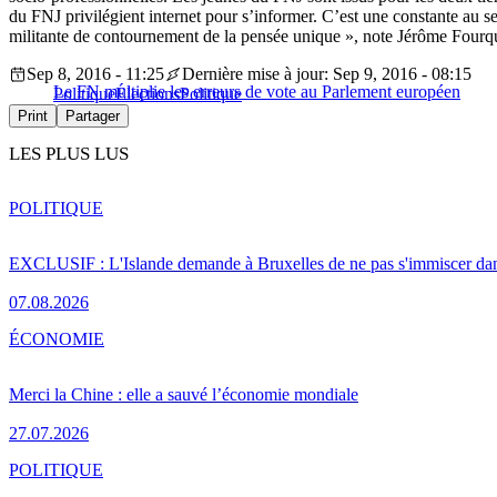
du FNJ privilégient internet pour s’informer. C’est une constante au sei
militante de contournement de la pensée unique », note Jérôme Fourq
Sep 8, 2016 - 11:25
Dernière mise à jour: Sep 9, 2016 - 08:15
Le FN multiplie les erreurs de vote au Parlement européen
Politique
Élections
Politique
Print
Partager
LES PLUS LUS
POLITIQUE
EXCLUSIF : L'Islande demande à Bruxelles de ne pas s'immiscer dan
07.08.2026
ÉCONOMIE
Merci la Chine : elle a sauvé l’économie mondiale
27.07.2026
POLITIQUE