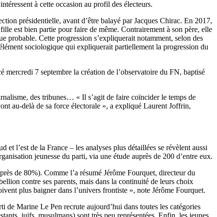
ntéressent à cette occasion au profil des électeurs.
lection présidentielle, avant d’être balayé par Jacques Chirac. En 2017,
fille est bien partie pour faire de même. Contrairement à son père, elle
que probable. Cette progression s’expliquerait notamment, selon des
élément sociologique qui expliquerait partiellement la progression du
ncé mercredi 7 septembre la création de l’observatoire du FN, baptisé
urnalisme, des tribunes… « Il s’agit de faire coïncider le temps de
ont au-delà de sa force électorale », a expliqué Laurent Joffrin,
 et l’est de la France – les analyses plus détaillées se révèlent aussi
organisation jeunesse du parti, via une étude auprès de 200 d’entre eux.
nt (près de 80%). Comme l’a résumé Jérôme Fourquet, directeur du
llion contre ses parents, mais dans la continuité de leurs choix
oivent plus baigner dans l’univers frontiste », note Jérôme Fourquet.
rti de Marine Le Pen recrute aujourd’hui dans toutes les catégories
stants, juifs, musulmans) sont très peu représentées. Enfin, les jeunes