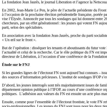
La fondation Jean Jaurès, le journal Liberation et l’agence la Netscouad
En 2002, Jean-Marie Le Pen, le père de l’actuelle présidente du Front N
à l’occasion de la prochaine élection présidentielle française, portée p
vise l’Élysée. Annoncée par tous les sondages qui lui donnent entre 2
chercheurs, par un effet générationnel : les jeunes qui votent FN aujo
parti, selon des spécialistes.
En association avec la fondation Jean-Jaurès, proche du parti socialis
« Un œil sur le front ».
But de l’opération : disséquer les tenants et aboutissants du futur vote
l’actualité et celui de la recherche. Car le rôle politique du FN est im
directeur de Libération, à l’occasion d’une conférence de la Fondation
Étude sur le FNJ
Si les grandes lignes de l’électorat FN sont aujourd’hui connues – issu 
des sources d’information précieuses. L’institut de sondages IFOP s’est
D’abord, les jeunes interrogés sont très majoritairement issues de fa
département opinion publique à l’IFOP, au cours d’une conférence organ
politiques. L’adhésion aux valeurs du FN est ensuite un acte plus masc
Ensuite, comme pour l’ensemble de l’électorat frontiste, le vote FN re
socio-professionnelles. Les jeunes du FNJ sont issus pour les deux tier