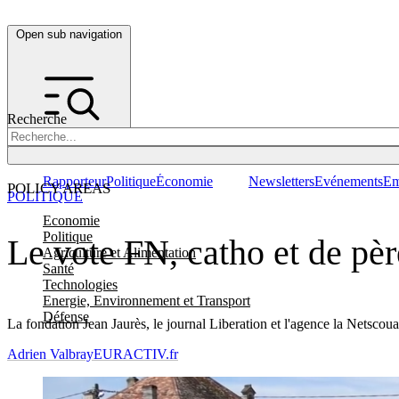
Open sub navigation
Recherche
Rapporteur
Politique
Économie
Newsletters
Evénements
Em
POLICY AREAS
POLITIQUE
Economie
Politique
Le vote FN, catho et de père
Agriculture et Alimentation
Santé
Technologies
Energie, Environnement et Transport
Défense
La fondation Jean Jaurès, le journal Liberation et l'agence la Netscouad
Adrien Valbray
EURACTIV.fr