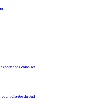
on
s exportations chinoises
e pour l'Ossétie du Sud