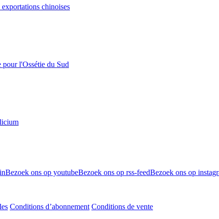
s exportations chinoises
e pour l'Ossétie du Sud
licium
in
Bezoek ons op youtube
Bezoek ons op rss-feed
Bezoek ons op instag
les
Conditions d’abonnement
Conditions de vente