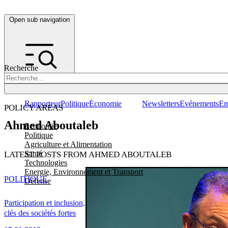
Open sub navigation
Recherche
Rapporteur
Politique
Économie
Newsletters
Evénements
Em
POLICY AREAS
Ahmed Aboutaleb
Economie
Politique
Agriculture et Alimentation
Santé
LATEST POSTS FROM AHMED ABOUTALEB
Technologies
Energie, Environnement et Transport
POLITIQUE
Défense
Participation et inclusion,
clés des sociétés fortes