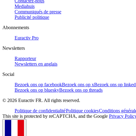
Contactez-nous
Mediahuis
Communiqués de presse
Publicité politique
Abonnements
Euractiv Pro
Newsletters
Rapporteur
Newsletters en anglais
Social
Bezoek ons op facebook
Bezoek ons op x
Bezoek ons op linked
Bezoek ons op bluesky
Bezoek ons op threads
©
2026
Euractiv FR. All rights reserved.
Politique de confidentialité
Politique cookies
Conditions général
This site is protected by reCAPTCHA, and the Google
Privacy Polic