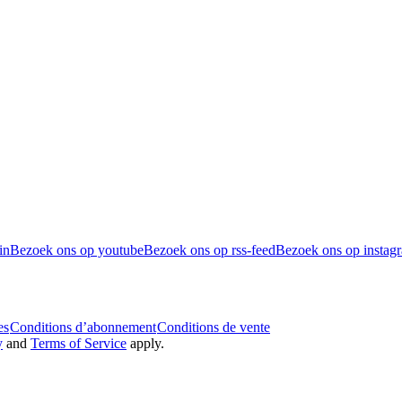
in
Bezoek ons op youtube
Bezoek ons op rss-feed
Bezoek ons op instag
es
Conditions d’abonnement
Conditions de vente
y
and
Terms of Service
apply.