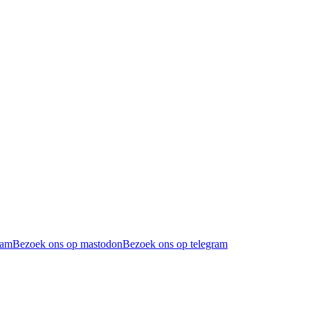
ram
Bezoek ons op mastodon
Bezoek ons op telegram