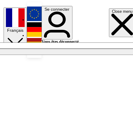
Se connecter
Close menu
English
Français
Deutsch
Vous êtes déconnecté.
Se connecter
Español
Lumières éteintes