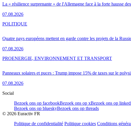
La « résilience surprenante » de l'Allemagne face à la forte hausse de
07.08.2026
POLITIQUE
Quatre pays européens mettent en garde contre les projets de la Russi
07.08.2026
PRO
ENERGIE, ENVIRONNEMENT ET TRANSPORT
Panneaux solaires et puces : Trump impose 15% de taxes sur le polysi
07.08.2026
Social
Bezoek ons op facebook
Bezoek ons op x
Bezoek ons op linked
Bezoek ons op bluesky
Bezoek ons op threads
©
2026
Euractiv FR
Politique de confidentialité
Politique cookies
Conditions généra