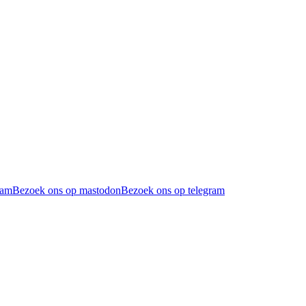
ram
Bezoek ons op mastodon
Bezoek ons op telegram