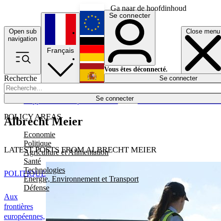
Ga naar de hoofdinhoud
Se connecter
Open sub
Close menu
English
navigation
Français
Deutsch
Vous êtes déconnecté.
Recherche
Se connecter
Español
Lumières éteintes
Se connecter
Rapporteur
Politique
Économie
Newsletters
Evénements
Em
POLICY AREAS
Albrecht Meier
Economie
Politique
LATEST POSTS FROM ALBRECHT MEIER
Agriculture et Alimentation
Santé
Technologies
POLITIQUE
Energie, Environnement et Transport
Défense
Aux
frontières
européennes,