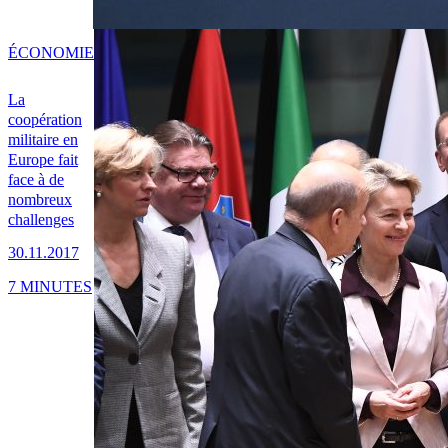
ÉCONOMIE
La
coopération
militaire en
Europe fait
face à de
nombreux
challenges
30.11.2017
7 MINUTES