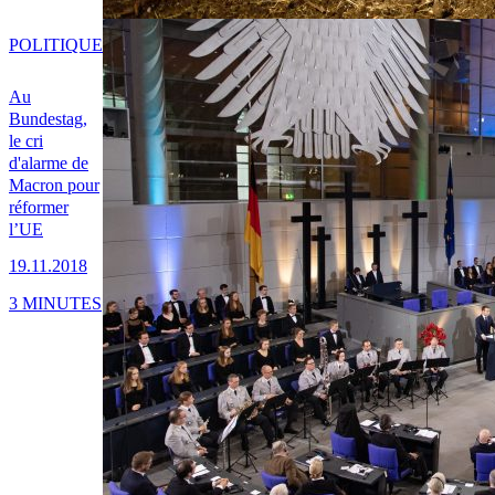
POLITIQUE
Au
Bundestag,
le cri
d'alarme de
Macron pour
réformer
l’UE
19.11.2018
3 MINUTES