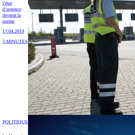
l’état
d’urgence
devient la
norme
17.04.2019
5 MINUTES
POLITIQUE