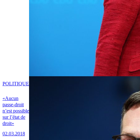
POLITIQUE
«Aucun
passe-droit
n’est possible
sur l’état de
droit»
02.03.2018