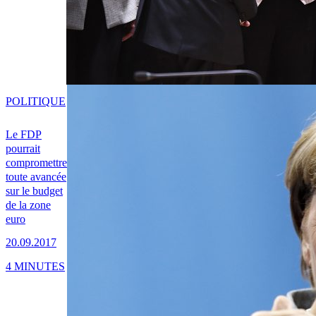
POLITIQUE
Le FDP
pourrait
compromettre
toute avancée
sur le budget
de la zone
euro
20.09.2017
4 MINUTES