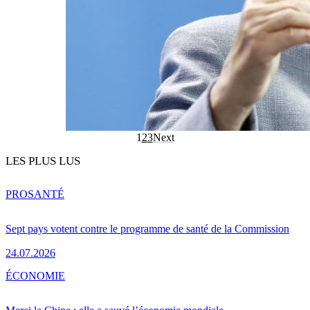
1
2
3
Next
LES PLUS LUS
PRO
SANTÉ
Sept pays votent contre le programme de santé de la Commission
24.07.2026
ÉCONOMIE