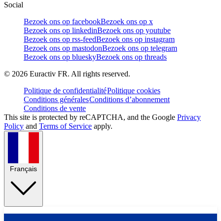
Social
Bezoek ons op facebook
Bezoek ons op x
Bezoek ons op linkedin
Bezoek ons op youtube
Bezoek ons op rss-feed
Bezoek ons op instagram
Bezoek ons op mastodon
Bezoek ons op telegram
Bezoek ons op bluesky
Bezoek ons op threads
©
2026
Euractiv FR. All rights reserved.
Politique de confidentialité
Politique cookies
Conditions générales
Conditions d’abonnement
Conditions de vente
This site is protected by reCAPTCHA, and the Google
Privacy
Policy
and
Terms of Service
apply.
Français