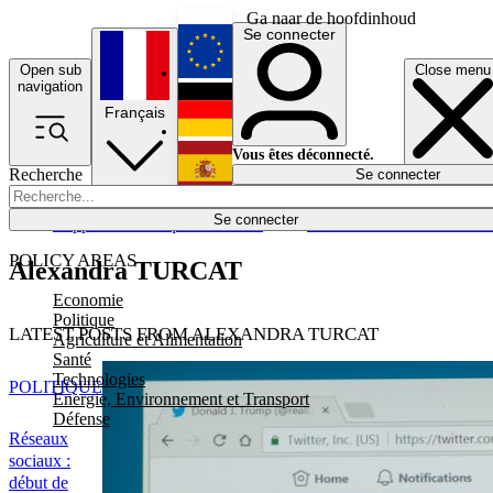
Ga naar de hoofdinhoud
Se connecter
Open sub
Close menu
English
navigation
Français
Deutsch
Vous êtes déconnecté.
Recherche
Se connecter
Español
Lumières éteintes
Se connecter
Rapporteur
Politique
Économie
Newsletters
Evénements
Em
POLICY AREAS
Alexandra TURCAT
Economie
Politique
LATEST POSTS FROM ALEXANDRA TURCAT
Agriculture et Alimentation
Santé
Technologies
POLITIQUE
Energie, Environnement et Transport
Défense
Réseaux
sociaux :
début de