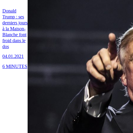
Donald
Trump : ses
derniers jours
à la Maison-
Blanche font
froid dans le
dos
04.01.2021
6 MINUTES