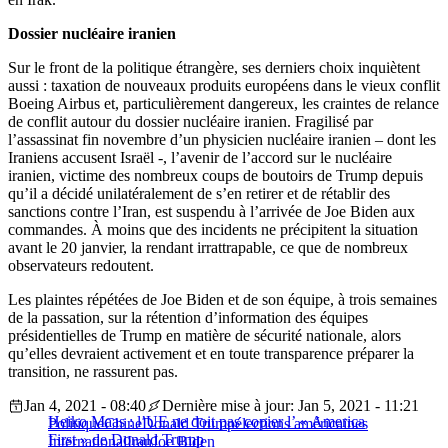
Dossier nucléaire iranien
Sur le front de la politique étrangère, ses derniers choix inquiètent
aussi : taxation de nouveaux produits européens dans le vieux conflit
Boeing Airbus et, particulièrement dangereux, les craintes de relance
de conflit autour du dossier nucléaire iranien. Fragilisé par
l’assassinat fin novembre d’un physicien nucléaire iranien – dont les
Iraniens accusent Israël -, l’avenir de l’accord sur le nucléaire
iranien, victime des nombreux coups de boutoirs de Trump depuis
qu’il a décidé unilatéralement de s’en retirer et de rétablir des
sanctions contre l’Iran, est suspendu à l’arrivée de Joe Biden aux
commandes. À moins que des incidents ne précipitent la situation
avant le 20 janvier, la rendant irrattrapable, ce que de nombreux
observateurs redoutent.
Les plaintes répétées de Joe Biden et de son équipe, à trois semaines
de la passation, sur la rétention d’information des équipes
présidentielles de Trump en matière de sécurité nationale, alors
qu’elles devraient activement et en toute transparence préparer la
transition, ne rassurent pas.
Jan 4, 2021 - 08:40
Dernière mise à jour: Jan 5, 2021 - 11:21
Heiko Maas : l’UE ne doit pas copier l’ « America
Politique
Chine
Donald Trump
élections américaines
First » de Donald Trump
International
Iran
Joe Biden