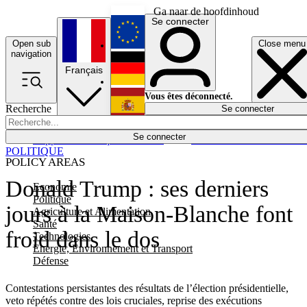
Ga naar de hoofdinhoud
Se connecter
Open sub
Close menu
English
navigation
Français
Deutsch
Vous êtes déconnecté.
Recherche
Se connecter
Español
Lumières éteintes
Se connecter
Rapporteur
Politique
Économie
Newsletters
Evénements
Em
POLITIQUE
POLICY AREAS
Donald Trump : ses derniers
Economie
Politique
jours à la Maison-Blanche font
Agriculture et Alimentation
Santé
froid dans le dos
Technologies
Energie, Environnement et Transport
Défense
Contestations persistantes des résultats de l’élection présidentielle,
veto répétés contre des lois cruciales, reprise des exécutions