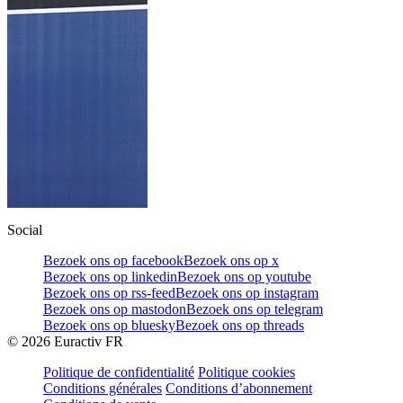
Social
Bezoek ons op facebook
Bezoek ons op x
Bezoek ons op linkedin
Bezoek ons op youtube
Bezoek ons op rss-feed
Bezoek ons op instagram
Bezoek ons op mastodon
Bezoek ons op telegram
Bezoek ons op bluesky
Bezoek ons op threads
©
2026
Euractiv FR
Politique de confidentialité
Politique cookies
Conditions générales
Conditions d’abonnement