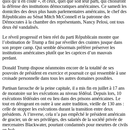
quoi qu’il en coûte », et ceux, quel que soit leur parti, qui choisiront
la défense des institutions démocratiques américaines. Ce samedi les
domiciles des deux plus hauts parlementaires américains, le chef des
Républicains au Sénat Mitch McConnell et la patronne des
Démocrates à la chambre des représentants, Nancy Pelosi, ont tous
deux été vandalisés.
Le réveil progressif et bien réel du parti Républicain montre que
l’obstination de Trump a fini par réveiller des craintes jusque dans
son propre camp. Qui semble désormais préférer préserver les
institutions américaines plutôt que les caprices d’un mauvais
perdant.
Donald Trump dispose néanmoins encore de la totalité de ses
pouvoirs de président en exercice et poursuit ce qui ressemble à une
croisade personnelle dans tous les autres domaines possibles.
Partisan farouche de la peine capitale, il a mis fin en juillet à 17 ans
de moratoire sur les exécutions au niveau fédéral. Depuis lors, 10
exécutions fédérales ont eu lieu dans des prisons américaines. Le
tout en dérogeant en outre à une autre tradition, vieille de 130 ans :
celle de stopper les exécutions durant la transition entre deux
présidents. À l’inverse, cela n’a pas empêché le président américain
de gracier, un de ses privilèges, des salariés de la société privée de
mercenaires Blackwater, pourtant condamnés pour meurtres de civils
en Irak.