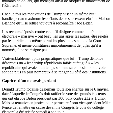
milliards de dollars, qui menaçait aussi de bloquer le financement de
l’État fédéral.
Chaque fois les motivations de Trump visent un même but :
handicaper au maximum les débuts de ce successeur élu à la Maison
Blanche qu’il se refuse toujours à reconnaître : Joe Biden.
Les recours déposés contre ce qu’il désigne comme une fraude
électorale « massive » ont beau, les uns après les autres, être rejetés
par les juridictions même parmi les plus hautes comme la Cour
Suprême, et même constituées majoritairement de juges qu’il a
nommés, il ne se résigne pas.
Vraisemblablement plus pragmatiques que lui – Trump dénonce
désormais un « leadership républicain faible et fatigué » – les
républicains qui avaient un temps soutenu sa contestation du vote,
sont de plus en plus nombreux à se ranger du côté des institutions.
Caprices d’un mauvais perdant
Donald Trump focalise désormais toute son énergie sur le 6 janvier,
date à laquelle le Congrès doit ratifier le vote des grands électeurs
qui ont élu Joe Biden président par 306 voix contre 232 à Trump.
Mais sa tentative en justice pour permettre à son vice-président Mike
Pence de remettre en cause devant le Congrès le vote du collège
électoral a été rejetée samedi à son tour.