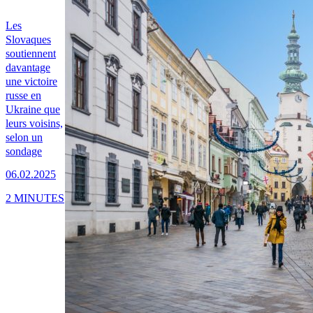
Les
Slovaques
soutiennent
davantage
une victoire
russe en
Ukraine que
leurs voisins,
selon un
sondage
06.02.2025
2 MINUTES