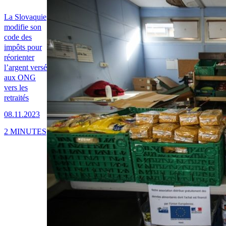
La Slovaquie
modifie son
code des
impôts pour
réorienter
l’argent versé
aux ONG
vers les
retraités
08.11.2023
2 MINUTES