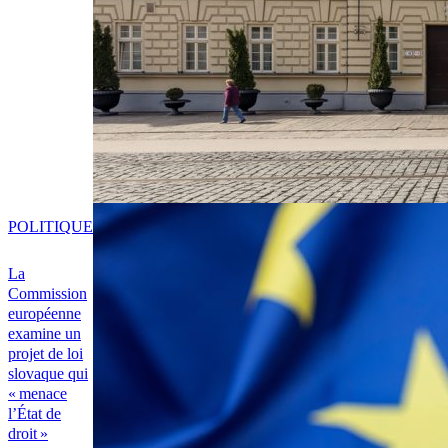
POLITIQUE
La
Commission
européenne
examine un
projet de loi
slovaque qui
« menace
l’État de
droit »