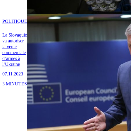
POLITIQUE
La Slovaquie
va autoriser
la vente
commerciale
d’armes à
l’Ukraine
07.11.2023
3 MINUTES