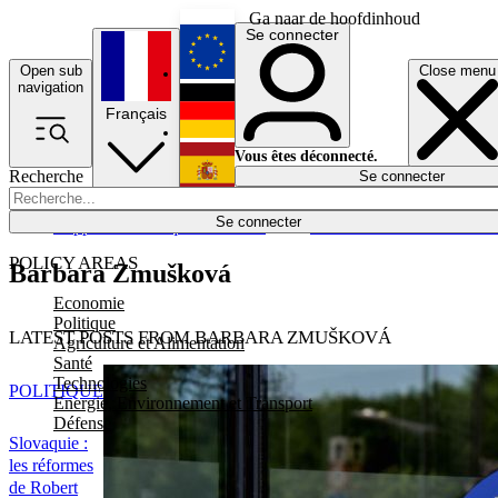
Ga naar de hoofdinhoud
Se connecter
Open sub
Close menu
English
navigation
Français
Deutsch
Vous êtes déconnecté.
Recherche
Se connecter
Español
Lumières éteintes
Se connecter
Rapporteur
Politique
Économie
Newsletters
Evénements
Em
POLICY AREAS
Barbara Zmušková
Economie
Politique
LATEST POSTS FROM BARBARA ZMUŠKOVÁ
Agriculture et Alimentation
Santé
Technologies
POLITIQUE
Energie, Environnement et Transport
Défense
Slovaquie :
les réformes
de Robert