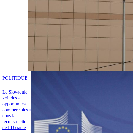
POLITIQUE
La Slovaquie
voit des «
opportunités
commerciales »
dans la
reconstruction
de l’Ukraine