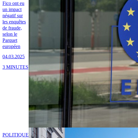
Fico ont eu
un impact
négatif sur
les enquêtes
de fraude,
selon le
Parquet
européen
04.03.2025
3 MINUTES
POLITIQUE