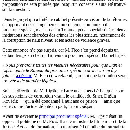
proposition ne sera publiée que lorsqu’un consensus aura été trouvé
sur la question.
Dans le projet qui a fuité, le cabinet présente sa vision de la réforme,
en apportant des changements non seulement au bureau du
procureur spécial, mais aussi au Tribunal pénal spécialisé. Ces deux
institutions sont chargées des crimes les plus sérieux, notamment de
la corruption de haut niveau et les actes de violence graves.
Cette annonce n’a pas surpris, car M. Fico s’en prend depuis un
certain temps au chef du Bureau du procureur spécial, Daniel Lipšic.
« Nous prendrons toutes les mesures nécessaires pour que Daniel
Lipšic quitte le Bureau du procureur spécial, car il n’a rien à y
faire »
,
a déclaré
M. Fico ce week-end, ajoutant que la solution serait
trouvée
« de manière légale »
.
Sous la direction de M. Lipšic, le Bureau a supervisé l’enquête sur
les suspicions de corruption visant le candidat du Smer, Dušan
Kováčik — qui a été condamné à huit ans de prison — ainsi que
celle contre l’actuel député du parti, Tibor Gašpar.
Avant de devenir le
principal procureur spécial
, M. Lipšic était un
opposant politique de M. Fico. Il a été ministre de l’Intérieur et de la
Justice. Avocat de formation, il a représenté la famille du journaliste