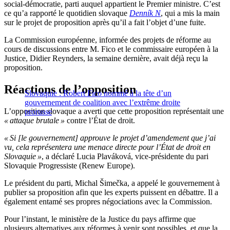
social-démocratie, parti auquel appartient le Premier ministre. C’est
ce qu’a rapporté le quotidien slovaque
Denník N
, qui a mis la main
sur le projet de proposition après qu’il a fait l’objet d’une fuite.
La Commission européenne, informée des projets de réforme au
cours de discussions entre M. Fico et le commissaire européen à la
Justice, Didier Reynders, la semaine dernière, avait déjà reçu la
proposition.
Réactions de l’opposition
Slovaquie : Robert Fico nommé à la tête d’un
gouvernement de coalition avec l’extrême droite
L’opposition slovaque a averti que cette proposition représentait une
prorusse
« attaque brutale »
contre l’État de droit.
« Si [le gouvernement] approuve le projet d’amendement que j’ai
vu, cela représentera une menace directe pour l’État de droit en
Slovaquie »
, a déclaré Lucia Plaváková, vice-présidente du pari
Slovaquie Progressiste (Renew Europe).
Le président du parti, Michal Šimečka, a appelé le gouvernement à
publier sa proposition afin que les experts puissent en débattre. Il a
également entamé ses propres négociations avec la Commission.
Pour l’instant, le ministère de la Justice du pays affirme que
plusieurs alternatives aux réformes à venir sont possibles, et que la