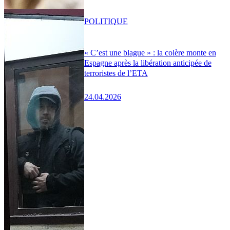
POLITIQUE
« C’est une blague » : la colère monte en
Espagne après la libération anticipée de
terroristes de l’ETA
24.04.2026