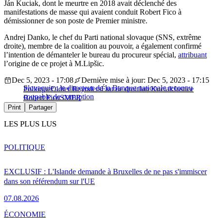
Ján Kuciak, dont le meurtre en 2018 avait déclenché des
manifestations de masse qui avaient conduit Robert Fico à
démissionner de son poste de Premier ministre.
Andrej Danko, le chef du Parti national slovaque (SNS, extrême
droite), membre de la coalition au pouvoir, a également confirmé
l’intention de démanteler le bureau du procureur spécial,
attribuant
l’origine de ce projet à M.Lipšic.
Dec 5, 2023 - 17:08
Dernière mise à jour: Dec 5, 2023 - 17:15
Slovaquie : le directeur de la Banque nationale reconnu
Politique
Didier Reynders
État de droit
Jan Kuciak
Justice
coupable de corruption
Robert Fico
SMER
Print
Partager
LES PLUS LUS
POLITIQUE
EXCLUSIF : L'Islande demande à Bruxelles de ne pas s'immiscer
dans son référendum sur l'UE
07.08.2026
ÉCONOMIE