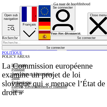
Ga naar de hoofdinhoud
Se connecter
Open sub
Close menu
English
navigation
Français
Deutsch
Vous êtes déconnecté.
Recherche
Se connecter
Español
Lumières éteintes
Se connecter
Rapporteur
Politique
Économie
Newsletters
Evénements
Em
POLITIQUE
POLICY AREAS
La Commission européenne
Economie
Politique
examine un projet de loi
Agriculture et Alimentation
Santé
slovaque qui « menace l’État de
Technologies
Energie, Environnement et Transport
droit »
Défense