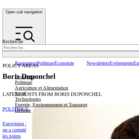
Open sub navigation
Recherche
Rapporteur
Politique
Économie
Newsletters
Evénements
Em
POLICY AREAS
Boris Duponchel
Economie
Politique
Agriculture et Alimentation
Santé
LATEST POSTS FROM BORIS DUPONCHEL
Technologies
Energie, Environnement et Transport
POLITIQUE
Défense
Eurovision :
on a compté
les points