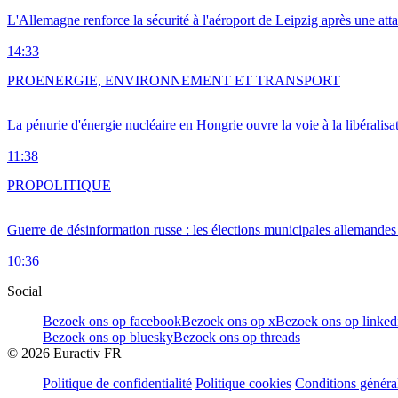
L'Allemagne renforce la sécurité à l'aéroport de Leipzig après une at
14:33
PRO
ENERGIE, ENVIRONNEMENT ET TRANSPORT
La pénurie d'énergie nucléaire en Hongrie ouvre la voie à la libéralis
11:38
PRO
POLITIQUE
Guerre de désinformation russe : les élections municipales allemandes 
10:36
Social
Bezoek ons op facebook
Bezoek ons op x
Bezoek ons op linked
Bezoek ons op bluesky
Bezoek ons op threads
©
2026
Euractiv FR
Politique de confidentialité
Politique cookies
Conditions généra