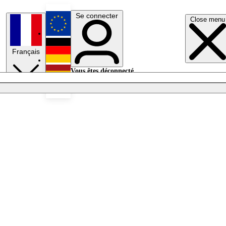
Se connecter
Close menu
English
Français
Deutsch
Vous êtes déconnecté.
Se connecter
Español
Lumières éteintes