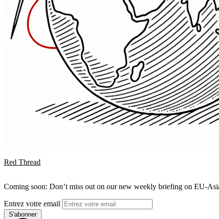
Red Thread
Coming soon: Don’t miss out on our new weekly briefing on EU-Asia 
Entrez votre email
S'abonner