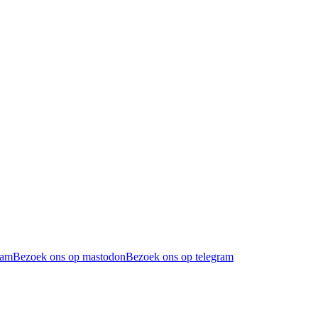
ram
Bezoek ons op mastodon
Bezoek ons op telegram