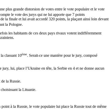
’une plus grande distorsion de votes entre le vote populaire et le vote
 compte le vote des jurys qui ne lui apporte que 7 points
e la finale et lui avait accordé 320 points, la plaçant ainsi loin devant
vant la Pologne.
tefois les habitants de ces deux pays rivaux votent indifféremment
krainiens.
ème
la classant 10
. Serait-ce une manière pour le jury, composé
 jury, lui, place l’Ukraine en tête, la Serbie en 4 et ne donne aucun
 de la Russie.
 choisissant la Lituanie.
 point à la Russie, le vote populaire lui place la Russie tout de même