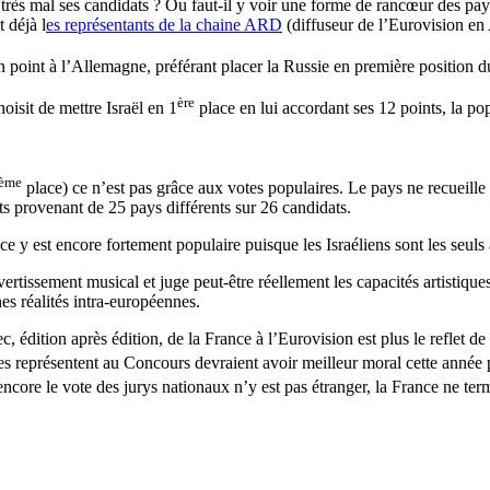
 très mal ses candidats ? Ou faut-il y voir une forme de rancœur des pay
t déjà l
es représentants de la chaine ARD
(diffuseur de l’Eurovision en 
oint à l’Allemagne, préférant placer la Russie en première position du
ère
oisit de mettre Israël en 1
place en lui accordant ses 12 points, la pop
ème
place) ce n’est pas grâce aux votes populaires. Le pays ne recueille
ts provenant de 25 pays différents sur 26 candidats.
rance y est encore fortement populaire puisque les Israéliens sont les seuls
rtissement musical et juge peut-être réellement les capacités artistiqu
es réalités intra-européennes.
chec, édition après édition, de la France à l’Eurovision est plus le reflet
 les représentent au Concours devraient avoir meilleur moral cette année
ncore le vote des jurys nationaux n’y est pas étranger, la France ne te