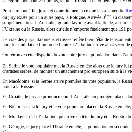
catégorie, obtenant 211 points, là ou la Russie n’en obtient que 130 et
Pour être tout à fait juste, et contrairement à ce que laisse entendre
Rus
ème
du jury existe pour un autre pays, la Pologne. Arrivée 3
au classeme
supplémentaires. L’Australie, grande favorite avant la finale, a su mieu
l’Ukraine ou la Russie, alors qu’elle n’emporte finalement que 191 poi
Le vote des jurys ukrainiens et russes reflète bien l’état de tension 
pour le candidat de l’un ou de l’autre. L’Ukraine arrive ainsi seconde 
On retrouve cette disparité du vote entre jury et population dans d’au
En Serbie le vote populaire met la Russie en tête alors que le jury lui 
d’artistes serbes, de montrer un attachement pro-européen suite à la vic
En Macédoine, si la Serbie arrive première du vote populaire, la Russie
point à la Russie.
En Croatie, le jury se prononce pour l’Australie en première place alors
En Biélorussie, si le jury et le vote populaire placent la Russie en tête
En Moldavie, c’est l’Ukraine qui arrive en tête du jury et la Russie du
En Géorgie, le jury place l’Ukraine en tête, la population en seconde p
ème