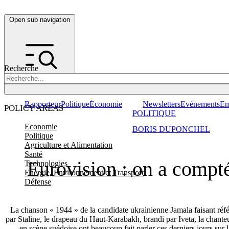
Open sub navigation
Recherche
Rapporteur
Politique
Économie
Newsletters
Evénements
Em
POLICY AREAS
POLITIQUE
Economie
BORIS DUPONCHEL
Politique
Agriculture et Alimentation
Santé
Eurovision : on a compté
Technologies
Energie, Environnement et Transport
Défense
La chanson « 1944 » de la candidate ukrainienne Jamala faisant réfé
par Staline, le drapeau du Haut-Karabakh, brandi par Iveta, la chant
en scène suédoise ont beaucoup fait parler ces derniers jours sur l