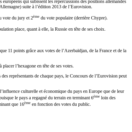
s européens qui subissent les répercussions des positions allemandes
Allemagne) suite à l’édition 2013 de l’Eurovision.
ème
 vote du jury et 2
du vote populaire (derrière Chypre).
ulation place, quant à elle, la Russie en tête de ses choix.
 que 11 points grâce aux votes de l’Azerbaïdjan, de la France et de la
 à placer l’hexagone en tête de ses votes.
es des représentants de chaque pays, le Concours de l’Eurovision peut
 de l’influence culturelle et économique du pays en Europe que de leur
ème
 puisque le pays a regagné du terrain en terminant 6
loin des
ème
rminant que 16
en fonction des votes du public.