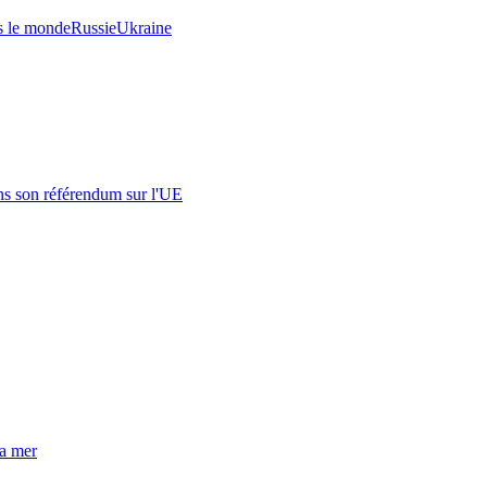
s le monde
Russie
Ukraine
s son référendum sur l'UE
la mer