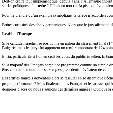
Doit-on croire tout simplement que, depuis 4 ans, l’Allemagne choisit
sur les politiques d’austérité ? C’était en tout cas la piste qu’évoquaien
Pour ne prendre qu’un exemple symbolique, la Grèce n’accorde aucun p
Petites curiosités des choix germaniques. Alors que le jury allemand ch
Israël et l’Europe
Si le candidat israélien se positionne en milieu du classement final (14
Bulgarie, mais les jurys lui apportent un renfort important de 124 poin
Enfin, particularité si l’on en croit les votes du public israélien, la F
Si la majorité des Français perçoit ce programme comme un simple dive
être, comme le montrent les exemples précédents, révélateur de certain
Les artistes français doivent-ils alors se rassurer en se disant que l’é
propre performance ? Mais finalement, les Français et les artistes qui
dernières places où nous stagnions ces dernières années ! Quoique là e