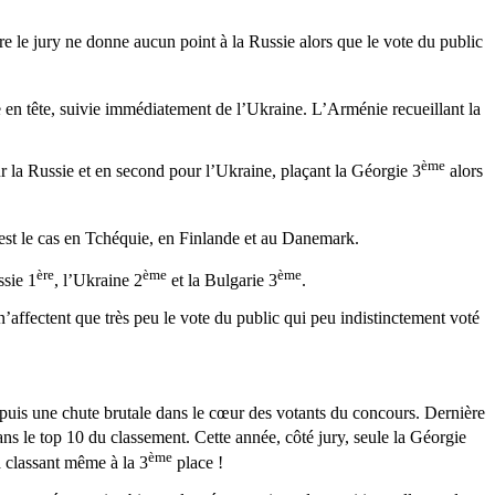
re le jury ne donne aucun point à la Russie alors que le vote du public
e en tête, suivie immédiatement de l’Ukraine. L’Arménie recueillant la
ème
r la Russie et en second pour l’Ukraine, plaçant la Géorgie 3
alors
est le cas en Tchéquie, en Finlande et au Danemark.
ère
ème
ème
ssie 1
, l’Ukraine 2
et la Bulgarie 3
.
s n’affectent que très peu le vote du public qui peu indistinctement voté
puis une chute brutale dans le cœur des votants du concours. Dernière
s le top 10 du classement. Cette année, côté jury, seule la Géorgie
ème
la classant même à la 3
place !