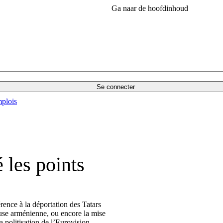
Ga naar de hoofdinhoud
Se connecter
plois
 les points
rence à la déportation des Tatars
euse arménienne, ou encore la mise
a politisation de l’Eurovision.