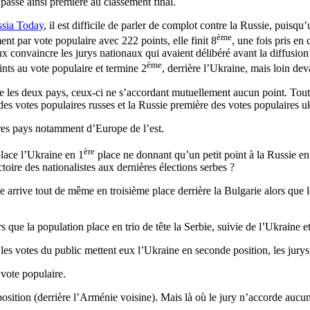
 passe ainsi première au classement final.
sia Today
, il est difficile de parler de complot contre la Russie, puisqu
ème
nt par vote populaire avec 222 points, elle finit 8
, une fois pris en
x convaincre les jurys nationaux qui avaient délibéré avant la diffusion d
ème
nts au vote populaire et termine 2
, derrière l’Ukraine, mais loin de
entre les deux pays, ceux-ci ne s’accordant mutuellement aucun point. Tou
des votes populaires russes et la Russie première des votes populaires u
tres pays notamment d’Europe de l’est.
ère
place l’Ukraine en 1
place ne donnant qu’un petit point à la Russie en 
toire des nationalistes aux dernières élections serbes ?
 arrive tout de même en troisième place derrière la Bulgarie alors que le
 que la population place en trio de tête la Serbie, suivie de l’Ukraine et
, les votes du public mettent eux l’Ukraine en seconde position, les jurys
 vote populaire.
osition (derrière l’Arménie voisine). Mais là où le jury n’accorde aucun