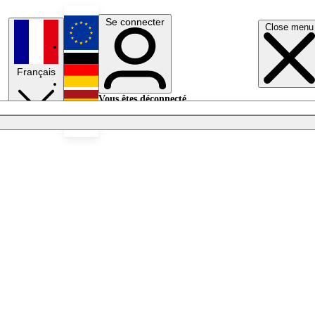
Se connecter
Close menu
English
Français
Deutsch
Vous êtes déconnecté.
Se connecter
Español
Lumières éteintes