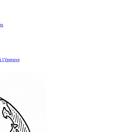
ts
à l’épreuve