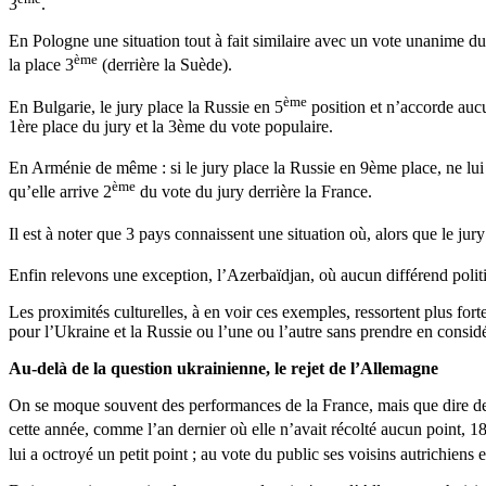
3
.
En Pologne une situation tout à fait similaire avec un vote unanime du
ème
la place 3
(derrière la Suède).
ème
En Bulgarie, le jury place la Russie en 5
position et n’accorde aucu
1ère place du jury et la 3ème du vote populaire.
En Arménie de même : si le jury place la Russie en 9ème place, ne lui
ème
qu’elle arrive 2
du vote du jury derrière la France.
Il est à noter que 3 pays connaissent une situation où, alors que le jur
Enfin relevons une exception, l’Azerbaïdjan, où aucun différend politi
Les proximités culturelles, à en voir ces exemples, ressortent plus forte
pour l’Ukraine et la Russie ou l’une ou l’autre sans prendre en considé
Au-delà de la question ukrainienne, le rejet de l’Allemagne
On se moque souvent des performances de la France, mais que dire de 
cette année, comme l’an dernier où elle n’avait récolté aucun point, 1
lui a octroyé un petit point ; au vote du public ses voisins autrichiens 