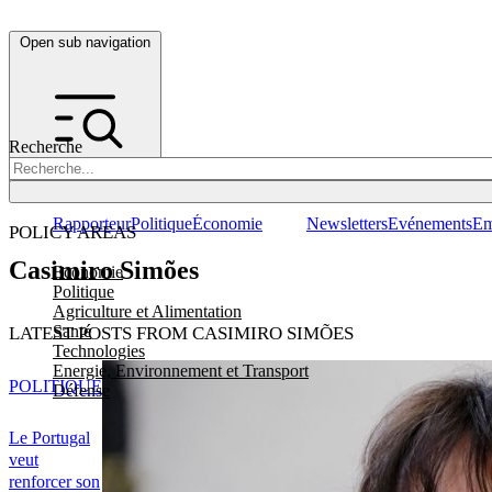
Open sub navigation
Recherche
Rapporteur
Politique
Économie
Newsletters
Evénements
Em
POLICY AREAS
Casimiro Simões
Economie
Politique
Agriculture et Alimentation
Santé
LATEST POSTS FROM CASIMIRO SIMÕES
Technologies
Energie, Environnement et Transport
POLITIQUE
Défense
Le Portugal
veut
renforcer son