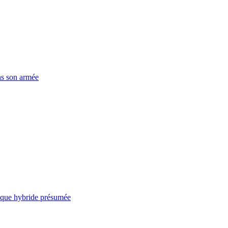
ns son armée
taque hybride présumée