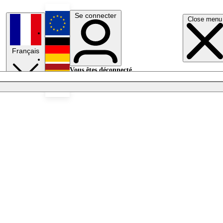
Se connecter
Close menu
English
Français
Deutsch
Vous êtes déconnecté.
Se connecter
Español
Lumières éteintes