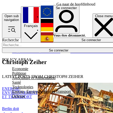
Ga naar de hoofdinhoud
Se connecter
Open sub
Close menu
English
navigation
Français
Deutsch
Vous êtes déconnecté.
Recherche
Se connecter
Español
Lumières éteintes
Se connecter
Rapporteur
Politique
Économie
Newsletters
Evénements
Em
POLICY AREAS
Christoph Zeiher
Economie
Politique
LATEST POSTS FROM CHRISTOPH ZEIHER
Agriculture et Alimentation
Santé
Technologies
ENERGIE,
Energie, Environnement et Transport
ENVIRONNEMENT
Défense
ET TRANSPORT
Berlin doit