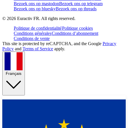
Bezoek ons op mastodon
Bezoek ons op telegram
Bezoek ons op bluesky
Bezoek ons op threads
©
2026
Euractiv FR. All rights reserved.
Politique de confidentialité
Politique cookies
Conditions générales
Conditions d’abonnement
Conditions de vente
This site is protected by reCAPTCHA, and the Google
Privacy
Policy
and
Terms of Service
apply.
Français