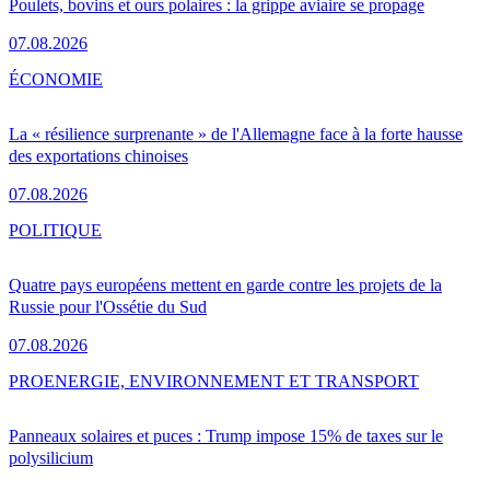
Poulets, bovins et ours polaires : la grippe aviaire se propage
07.08.2026
ÉCONOMIE
La « résilience surprenante » de l'Allemagne face à la forte hausse
des exportations chinoises
07.08.2026
POLITIQUE
Quatre pays européens mettent en garde contre les projets de la
Russie pour l'Ossétie du Sud
07.08.2026
PRO
ENERGIE, ENVIRONNEMENT ET TRANSPORT
Panneaux solaires et puces : Trump impose 15% de taxes sur le
polysilicium