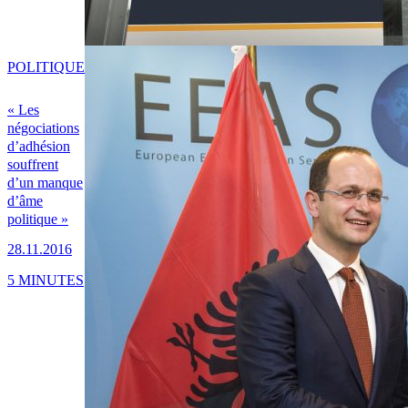
POLITIQUE
« Les
négociations
d’adhésion
souffrent
d’un manque
d’âme
politique »
28.11.2016
5 MINUTES