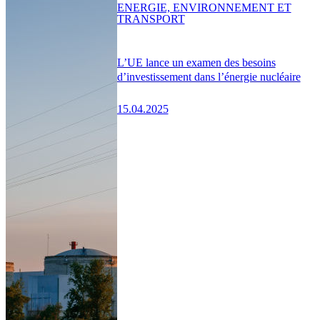
ENERGIE, ENVIRONNEMENT ET
TRANSPORT
L’UE lance un examen des besoins
d’investissement dans l’énergie nucléaire
15.04.2025