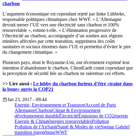
charbon
L’argument économique est cependant rejeté par Imke Lübbeke,
responsable politiques climatiques chez WWF. « L’Allemagne
devrait mener l’UE vers une électricité sans charbon et 100%
renouvelable », estime-t-elle. « L’élimination progressive de
l’électricité au charbon, accompagnée d’un soutien aux régions
minières affectées par cette transition, supprimera des coûts
sanitaires et sociaux énormes dans l’UE et permettra d’éviter le pire
du changement climatique. »
Plusieurs pays, dont le Royaume-Uni, ont récemment exprimé leur
intention d’abandonner le charbon. ClientEarth craint cependant que
la perception de sécurité liée au charbon ne ralentisse ces efforts.
>> Lire aussi :
Le lobby du charbon furieux d’être «trainé dans
la boue» après la COP21
Jan 23, 2017 - 09:44
Energie, Environnement et Transport
Accord de Paris
Allemagne
Charbon
Climat & Environnement
développement durable
Électricité
Émissions de CO2
energie
Energie & Climat
énergies renouvelables
Pollution
Pollution de l'Air
Santé
Santé & Modes de vie
Sigmar Gabriel
transition énergétique
WWF