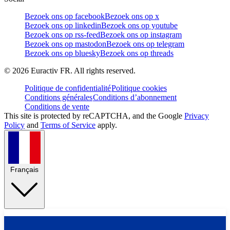
Bezoek ons op facebook
Bezoek ons op x
Bezoek ons op linkedin
Bezoek ons op youtube
Bezoek ons op rss-feed
Bezoek ons op instagram
Bezoek ons op mastodon
Bezoek ons op telegram
Bezoek ons op bluesky
Bezoek ons op threads
©
2026
Euractiv FR. All rights reserved.
Politique de confidentialité
Politique cookies
Conditions générales
Conditions d’abonnement
Conditions de vente
This site is protected by reCAPTCHA, and the Google
Privacy
Policy
and
Terms of Service
apply.
Français