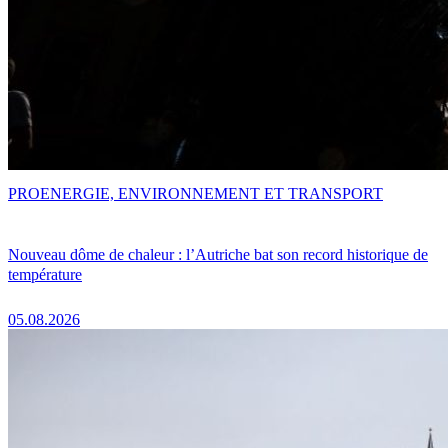
PRO
ENERGIE, ENVIRONNEMENT ET TRANSPORT
Nouveau dôme de chaleur : l’Autriche bat son record historique de
température
05.08.2026