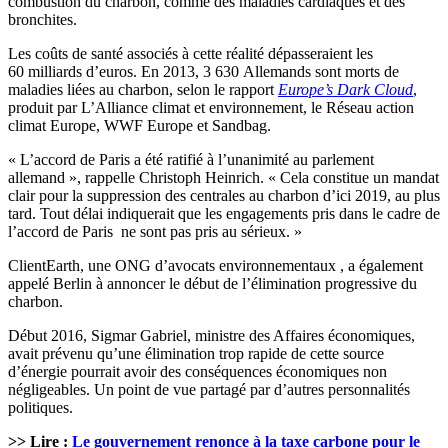
combustion du charbon, comme des maladies cardiaques et des
bronchites.
Les coûts de santé associés à cette réalité dépasseraient les
60 milliards d’euros. En 2013, 3 630 Allemands sont morts de
maladies liées au charbon, selon le rapport
Europe’s Dark Cloud
,
produit par L’Alliance climat et environnement, le Réseau action
climat Europe, WWF Europe et Sandbag.
« L’accord de Paris a été ratifié à l’unanimité au parlement
allemand », rappelle Christoph Heinrich. « Cela constitue un mandat
clair pour la suppression des centrales au charbon d’ici 2019, au plus
tard. Tout délai indiquerait que les engagements pris dans le cadre de
l’accord de Paris ne sont pas pris au sérieux. »
ClientEarth, une ONG d’avocats environnementaux , a également
appelé Berlin à annoncer le début de l’élimination progressive du
charbon.
Début 2016, Sigmar Gabriel, ministre des Affaires économiques,
avait prévenu qu’une élimination trop rapide de cette source
d’énergie pourrait avoir des conséquences économiques non
négligeables. Un point de vue partagé par d’autres personnalités
politiques.
>> Lire :
Le gouvernement renonce à la taxe carbone pour le