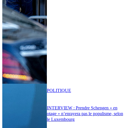
POLITIQUE
INTERVIEW : Prendre Schengen « en
otage » n’enrayera pas le populisme, selon
le Luxembourg