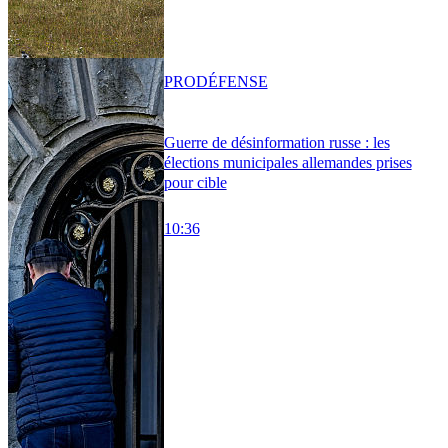
PRO
DÉFENSE
Guerre de désinformation russe : les
élections municipales allemandes prises
pour cible
10:36