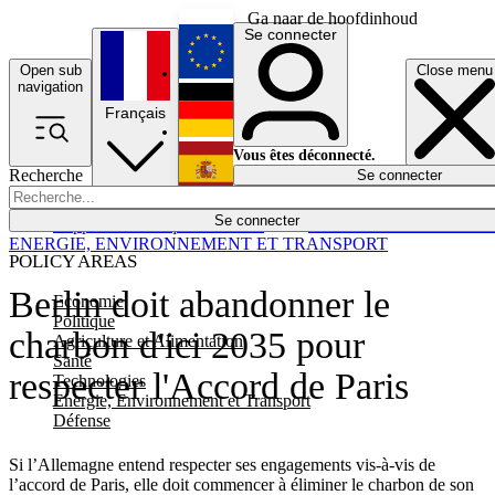
Ga naar de hoofdinhoud
Se connecter
Open sub
Close menu
English
navigation
Français
Deutsch
Vous êtes déconnecté.
Recherche
Se connecter
Español
Lumières éteintes
Se connecter
Rapporteur
Politique
Économie
Newsletters
Evénements
Em
ENERGIE, ENVIRONNEMENT ET TRANSPORT
POLICY AREAS
Berlin doit abandonner le
Economie
Politique
charbon d'ici 2035 pour
Agriculture et Alimentation
Santé
respecter l'Accord de Paris
Technologies
Energie, Environnement et Transport
Défense
Si l’Allemagne entend respecter ses engagements vis-à-vis de
l’accord de Paris, elle doit commencer à éliminer le charbon de son