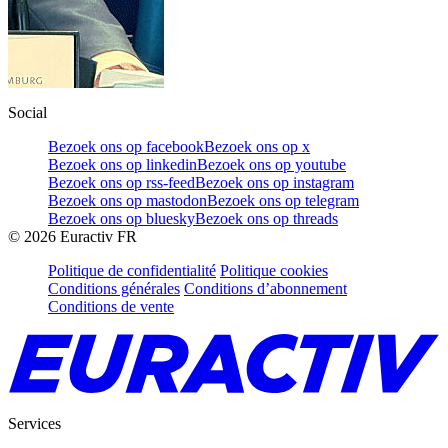
Social
Bezoek ons op facebook
Bezoek ons op x
Bezoek ons op linkedin
Bezoek ons op youtube
Bezoek ons op rss-feed
Bezoek ons op instagram
Bezoek ons op mastodon
Bezoek ons op telegram
Bezoek ons op bluesky
Bezoek ons op threads
©
2026
Euractiv FR
Politique de confidentialité
Politique cookies
Conditions générales
Conditions d’abonnement
Conditions de vente
Services