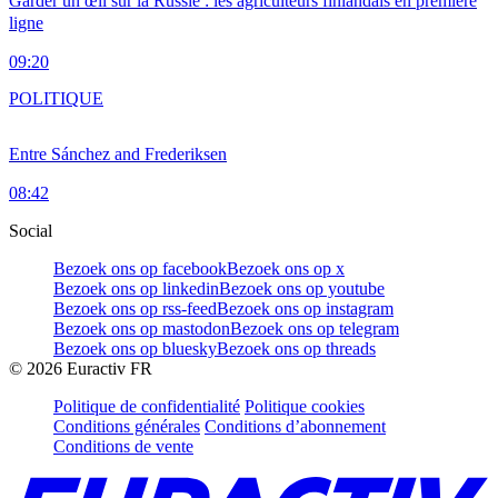
Garder un œil sur la Russie : les agriculteurs finlandais en première
ligne
09:20
POLITIQUE
Entre Sánchez and Frederiksen
08:42
Social
Bezoek ons op facebook
Bezoek ons op x
Bezoek ons op linkedin
Bezoek ons op youtube
Bezoek ons op rss-feed
Bezoek ons op instagram
Bezoek ons op mastodon
Bezoek ons op telegram
Bezoek ons op bluesky
Bezoek ons op threads
©
2026
Euractiv FR
Politique de confidentialité
Politique cookies
Conditions générales
Conditions d’abonnement
Conditions de vente