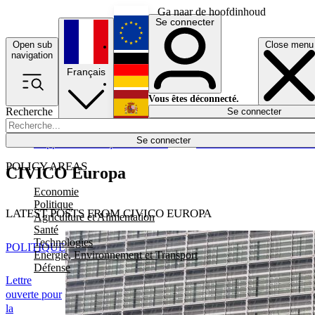
Ga naar de hoofdinhoud
Se connecter
Open sub
Close menu
English
navigation
Français
Deutsch
Vous êtes déconnecté.
Recherche
Se connecter
Español
Lumières éteintes
Se connecter
Rapporteur
Politique
Économie
Newsletters
Evénements
Em
POLICY AREAS
CIVICO Europa
Economie
Politique
LATEST POSTS FROM CIVICO EUROPA
Agriculture et Alimentation
Santé
Technologies
POLITIQUE
Energie, Environnement et Transport
Défense
Lettre
ouverte pour
la