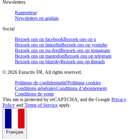
Newsletters
Rapporteur
Newsletters en anglais
Social
Bezoek ons op facebook
Bezoek ons op x
Bezoek ons op linkedin
Bezoek ons op youtube
Bezoek ons op rss-feed
Bezoek ons op instagram
Bezoek ons op mastodon
Bezoek ons op telegram
Bezoek ons op bluesky
Bezoek ons op threads
©
2026
Euractiv FR. All rights reserved.
Politique de confidentialité
Politique cookies
Conditions générales
Conditions d’abonnement
Conditions de vente
This site is protected by reCAPTCHA, and the Google
Privacy
Policy
and
Terms of Service
apply.
Français