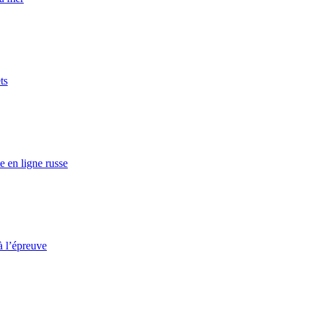
ts
e en ligne russe
à l’épreuve