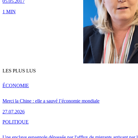
05.05.2017
1 MIN
LES PLUS LUS
ÉCONOMIE
Merci la Chine : elle a sauvé l’économie mondiale
27.07.2026
POLITIQUE
Une enclave espagnole dépassée par l'afflux de migrants arrivant par 