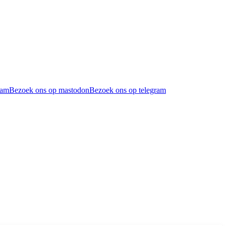
ram
Bezoek ons op mastodon
Bezoek ons op telegram