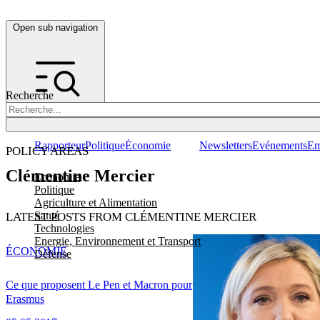
Open sub navigation
Recherche
Rapporteur
Politique
Économie
Newsletters
Evénements
Em
POLICY AREAS
Clémentine Mercier
Economie
Politique
Agriculture et Alimentation
Santé
LATEST POSTS FROM CLÉMENTINE MERCIER
Technologies
Energie, Environnement et Transport
ÉCONOMIE
Défense
Ce que proposent Le Pen et Macron pour
Erasmus