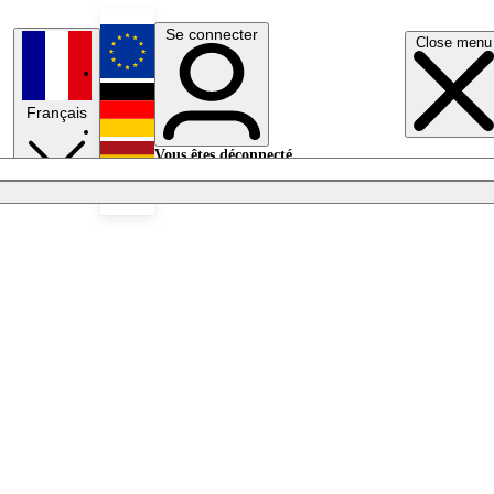
Se connecter
Close menu
English
Français
Deutsch
Vous êtes déconnecté.
Se connecter
Español
Lumières éteintes