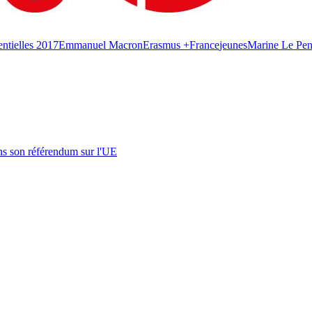
entielles 2017
Emmanuel Macron
Erasmus +
France
jeunes
Marine Le Pe
s son référendum sur l'UE