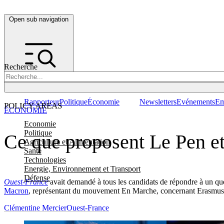
Open sub navigation
Recherche
Rapporteur
Politique
Économie
Newsletters
Evénements
Em
POLICY AREAS
ÉCONOMIE
Economie
Politique
Ce que proposent Le Pen e
Agriculture et Alimentation
Santé
Technologies
Energie, Environnement et Transport
Défense
Ouest-France
avait demandé à tous les candidats de répondre à un que
Macron
, représentant du mouvement En Marche, concernant Erasmus
Clémentine Mercier
Ouest-France