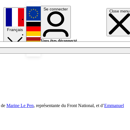
Se connecter
Close menu
English
Français
Deutsch
Vous êtes déconnecté.
Se connecter
Español
Lumières éteintes
s de
Marine Le Pen
, représentante du Front National, et d’
Emmanuel