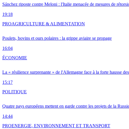
Sánchez riposte contre Meloni : l'Italie menacée de mesures de rétorsi
19:18
PRO
AGRICULTURE & ALIMENTATION
Poulets, bovins et ours polaires : la grippe aviaire se propage
16:04
ÉCONOMIE
La « résilience surprenante » de l'Allemagne face à la forte hausse de
15:17
POLITIQUE
Quatre pays européens mettent en garde contre les projets de la Russi
14:44
PRO
ENERGIE, ENVIRONNEMENT ET TRANSPORT