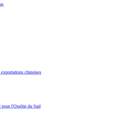
on
s exportations chinoises
e pour l'Ossétie du Sud