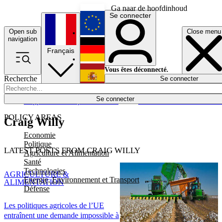
Ga naar de hoofdinhoud
Se connecter
Open sub
Close menu
English
navigation
Français
Deutsch
Vous êtes déconnecté.
Recherche
Se connecter
Español
Lumières éteintes
Se connecter
Rapporteur
Politique
Économie
Newsletters
Evénements
Em
POLICY AREAS
Craig Willy
Economie
Politique
LATEST POSTS FROM CRAIG WILLY
Agriculture et Alimentation
Santé
Technologies
AGRICULTURE &
Energie, Environnement et Transport
ALIMENTATION
Défense
Les politiques agricoles de l’UE
entraînent une demande impossible à