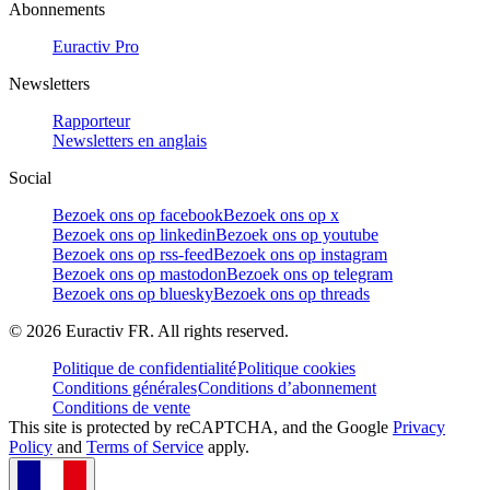
Abonnements
Euractiv Pro
Newsletters
Rapporteur
Newsletters en anglais
Social
Bezoek ons op facebook
Bezoek ons op x
Bezoek ons op linkedin
Bezoek ons op youtube
Bezoek ons op rss-feed
Bezoek ons op instagram
Bezoek ons op mastodon
Bezoek ons op telegram
Bezoek ons op bluesky
Bezoek ons op threads
©
2026
Euractiv FR. All rights reserved.
Politique de confidentialité
Politique cookies
Conditions générales
Conditions d’abonnement
Conditions de vente
This site is protected by reCAPTCHA, and the Google
Privacy
Policy
and
Terms of Service
apply.