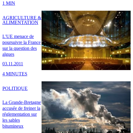
1 MIN
AGRICULTURE &
ALIMENTATION
L'UE menace de
poursuivre la France
sur la question des
algues
03.11.2011
4 MINUTES
POLITIQUE
La Grande-Bretagne
accusée de freiner la
réglementation sur
les sables
bitumineux