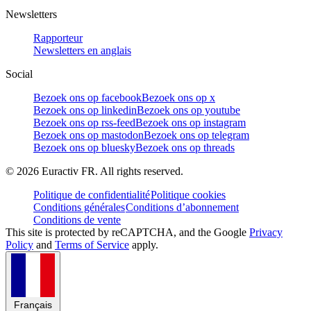
Newsletters
Rapporteur
Newsletters en anglais
Social
Bezoek ons op facebook
Bezoek ons op x
Bezoek ons op linkedin
Bezoek ons op youtube
Bezoek ons op rss-feed
Bezoek ons op instagram
Bezoek ons op mastodon
Bezoek ons op telegram
Bezoek ons op bluesky
Bezoek ons op threads
©
2026
Euractiv FR. All rights reserved.
Politique de confidentialité
Politique cookies
Conditions générales
Conditions d’abonnement
Conditions de vente
This site is protected by reCAPTCHA, and the Google
Privacy
Policy
and
Terms of Service
apply.
Français