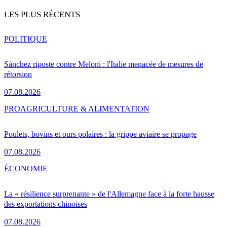
LES PLUS RÉCENTS
POLITIQUE
Sánchez riposte contre Meloni : l'Italie menacée de mesures de
rétorsion
07.08.2026
PRO
AGRICULTURE & ALIMENTATION
Poulets, bovins et ours polaires : la grippe aviaire se propage
07.08.2026
ÉCONOMIE
La « résilience surprenante » de l'Allemagne face à la forte hausse
des exportations chinoises
07.08.2026