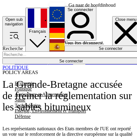
Ga naar de hoofdinhoud
Se connecter
Open sub
Close menu
English
navigation
Français
Deutsch
Vous êtes déconnecté.
Recherche
Se connecter
Español
Lumières éteintes
Se connecter
Rapporteur
Politique
Économie
Newsletters
Evénements
Em
POLITIQUE
POLICY AREAS
La Grande-Bretagne accusée
Economie
Politique
de freiner la réglementation sur
Agriculture et Alimentation
Santé
les sables bitumineux
Technologies
Energie, Environnement et Transport
Défense
Les représentants nationaux des Etats membres de l'UE ont reporté
un vote sur le renforcement de la directive européenne sur la qualité