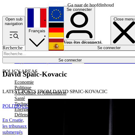
Ga naar de hoofdinhoud
Se connecter
Open sub
Close menu
English
navigation
Français
Deutsch
Vous êtes déconnecté.
Recherche
Se connecter
Español
Lumières éteintes
Se connecter
Rapporteur
Politique
Économie
Newsletters
Evénements
Em
POLICY AREAS
David Spaic-Kovacic
Economie
Politique
LATEST POSTS FROM DAVID SPAIC-KOVACIC
Agriculture et Alimentation
Santé
Technologies
POLITIQUE
Energie, Environnement et Transport
Défense
En Croatie,
les tribunaux
submergés