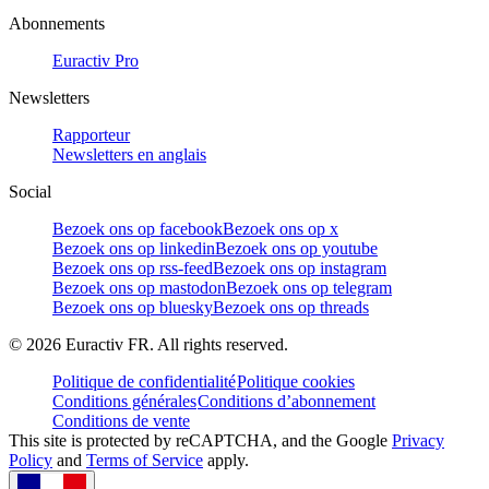
Abonnements
Euractiv Pro
Newsletters
Rapporteur
Newsletters en anglais
Social
Bezoek ons op facebook
Bezoek ons op x
Bezoek ons op linkedin
Bezoek ons op youtube
Bezoek ons op rss-feed
Bezoek ons op instagram
Bezoek ons op mastodon
Bezoek ons op telegram
Bezoek ons op bluesky
Bezoek ons op threads
©
2026
Euractiv FR. All rights reserved.
Politique de confidentialité
Politique cookies
Conditions générales
Conditions d’abonnement
Conditions de vente
This site is protected by reCAPTCHA, and the Google
Privacy
Policy
and
Terms of Service
apply.