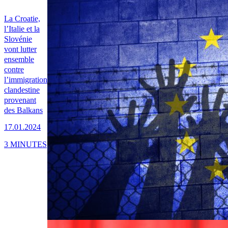
La Croatie,
l’Italie et la
Slovénie
vont lutter
ensemble
contre
l’immigration
clandestine
provenant
des Balkans
17.01.2024
3 MINUTES