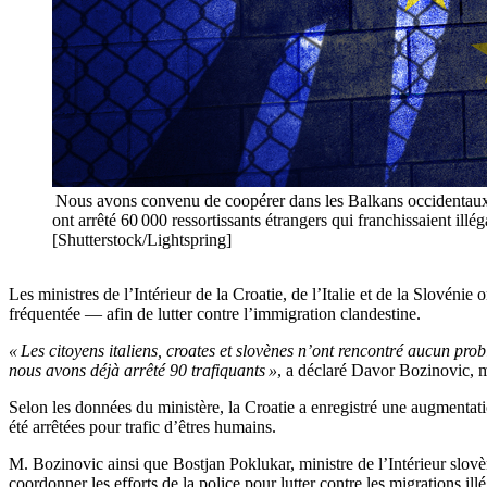
Nous avons convenu de coopérer dans les Balkans occidentaux, 
ont arrêté 60 000 ressortissants étrangers qui franchissaient ill
[Shutterstock/Lightspring]
Les ministres de l’Intérieur de la Croatie, de l’Italie et de la Slovén
fréquentée — afin de lutter contre l’immigration clandestine.
« Les citoyens italiens, croates et slovènes n’ont rencontré aucun prob
nous avons déjà arrêté 90 trafiquants »
, a déclaré Davor Bozinovic, mi
Selon les données du ministère, la Croatie a enregistré une augmenta
été arrêtées pour trafic d’êtres humains.
M. Bozinovic ainsi que Bostjan Poklukar, ministre de l’Intérieur slovèn
coordonner les efforts de la police pour lutter contre les migrations illé