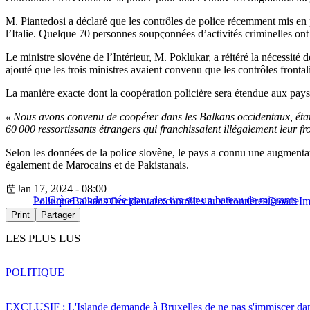
M. Piantedosi a déclaré que les contrôles de police récemment mis en pl
l’Italie. Quelque 70 personnes soupçonnées d’activités criminelles ont
Le ministre slovène de l’Intérieur, M. Poklukar, a réitéré la nécessité 
ajouté que les trois ministres avaient convenu que les contrôles frontali
La manière exacte dont la coopération policière sera étendue aux pays
« Nous avons convenu de coopérer dans les Balkans occidentaux, étant
60 000 ressortissants étrangers qui franchissaient illégalement leur fr
Selon les données de la police slovène, le pays a connu une augmenta
également de Marocains et de Pakistanais.
Jan 17, 2024 - 08:00
La Grèce condamnée pour des tirs sur un bateau de migrants
Politique
Balkans Occidentaux
contrôles aux frontières
Croatie
Im
Print
Partager
LES PLUS LUS
POLITIQUE
EXCLUSIF : L'Islande demande à Bruxelles de ne pas s'immiscer dan