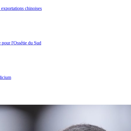
s exportations chinoises
e pour l'Ossétie du Sud
licium