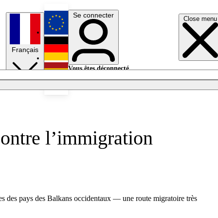
Se connecter
Close menu
English
Français
Deutsch
Vous êtes déconnecté.
Se connecter
Español
Lumières éteintes
 contre l’immigration
ières des pays des Balkans occidentaux — une route migratoire très