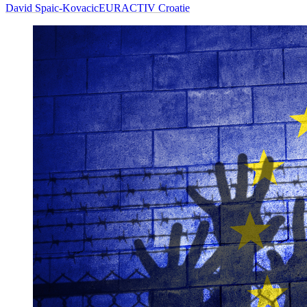
David Spaic-Kovacic
EURACTIV Croatie