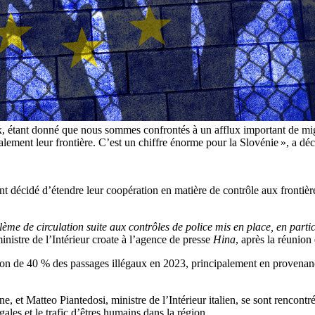
étant donné que nous sommes confrontés à un afflux important de migran
également leur frontière. C’est un chiffre énorme pour la Slovénie », a dé
ie ont décidé d’étendre leur coopération en matière de contrôle aux front
lème de circulation suite aux contrôles de police mis en place, en partic
nistre de l’Intérieur croate à l’agence de presse
Hina
, après la réunion
tion de 40 % des passages illégaux en 2023, principalement en provena
e, et Matteo Piantedosi, ministre de l’Intérieur italien, se sont rencontr
gales et le trafic d’êtres humains dans la région.