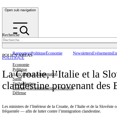
Open sub navigation
Recherche
Rapporteur
Politique
Économie
Newsletters
Evénements
Em
POLICY AREAS
POLITIQUE
Economie
Politique
La Croatie, l’Italie et la S
Agriculture et Alimentation
Santé
clandestine provenant des 
Technologies
Energie, Environnement et Transport
Défense
Les ministres de l’Intérieur de la Croatie, de l’Italie et de la Slovén
fréquentée — afin de lutter contre l’immigration clandestine.