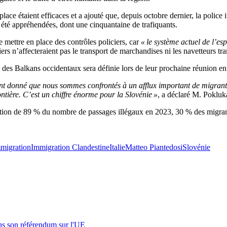
ace étaient efficaces et a ajouté que, depuis octobre dernier, la police i
 été appréhendées, dont une cinquantaine de trafiquants.
de mettre en place des contrôles policiers, car
« le système actuel de l’e
ers n’affecteraient pas le transport de marchandises ni les navetteurs tra
 des Balkans occidentaux sera définie lors de leur prochaine réunion en
 donné que nous sommes confrontés à un afflux important de migrants i
ontière. C’est un chiffre énorme pour la Slovénie »
, a déclaré M. Pokluk
tion de 89 % du nombre de passages illégaux en 2023, 30 % des migrants 
migration
Immigration Clandestine
Italie
Matteo Piantedosi
Slovénie
s son référendum sur l'UE