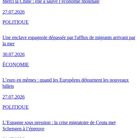
Merci la Chine : elle a sauvé l’économie mondiale
27.07.2026
POLITIQUE
Une enclave espagnole dépassée par l'afflux de migrants arrivant par
la mer
30.07.2026
ÉCONOMIE
L’euro en mèmes : quand les Européens détournent les nouveaux
billets
27.07.2026
POLITIQUE
L’Espagne sous pression : la crise migratoire de Ceuta met
Schengen à l’épreuve