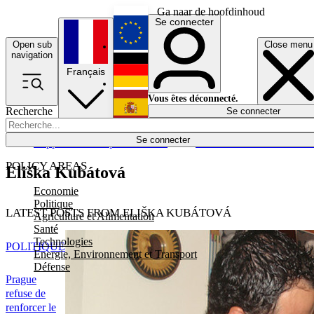
Ga naar de hoofdinhoud
Se connecter
Open sub
Close menu
English
navigation
Français
Deutsch
Vous êtes déconnecté.
Recherche
Se connecter
Español
Lumières éteintes
Se connecter
Rapporteur
Politique
Économie
Newsletters
Evénements
Em
POLICY AREAS
Eliška Kubátová
Economie
Politique
LATEST POSTS FROM ELIŠKA KUBÁTOVÁ
Agriculture et Alimentation
Santé
Technologies
POLITIQUE
Energie, Environnement et Transport
Défense
Prague
refuse de
renforcer le