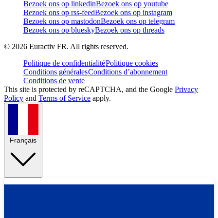
Bezoek ons op linkedin
Bezoek ons op youtube
Bezoek ons op rss-feed
Bezoek ons op instagram
Bezoek ons op mastodon
Bezoek ons op telegram
Bezoek ons op bluesky
Bezoek ons op threads
©
2026
Euractiv FR. All rights reserved.
Politique de confidentialité
Politique cookies
Conditions générales
Conditions d’abonnement
Conditions de vente
This site is protected by reCAPTCHA, and the Google
Privacy
Policy
and
Terms of Service
apply.
Français