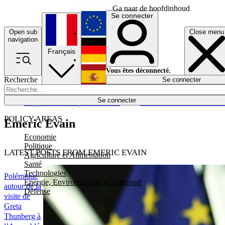
Ga naar de hoofdinhoud
Se connecter
Open sub
Close menu
English
navigation
Français
Deutsch
Vous êtes déconnecté.
Recherche
Se connecter
Español
Lumières éteintes
Se connecter
Rapporteur
Politique
Économie
Newsletters
Evénements
Em
POLICY AREAS
Emeric Evain
Economie
Politique
LATEST POSTS FROM EMERIC EVAIN
Agriculture et Alimentation
Santé
Technologies
Polémique
Energie, Environnement et Transport
autour de la
Défense
visite de
Greta
Thunberg à