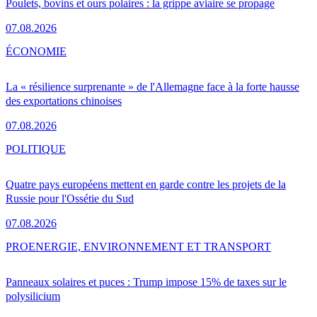
Poulets, bovins et ours polaires : la grippe aviaire se propage
07.08.2026
ÉCONOMIE
La « résilience surprenante » de l'Allemagne face à la forte hausse
des exportations chinoises
07.08.2026
POLITIQUE
Quatre pays européens mettent en garde contre les projets de la
Russie pour l'Ossétie du Sud
07.08.2026
PRO
ENERGIE, ENVIRONNEMENT ET TRANSPORT
Panneaux solaires et puces : Trump impose 15% de taxes sur le
polysilicium