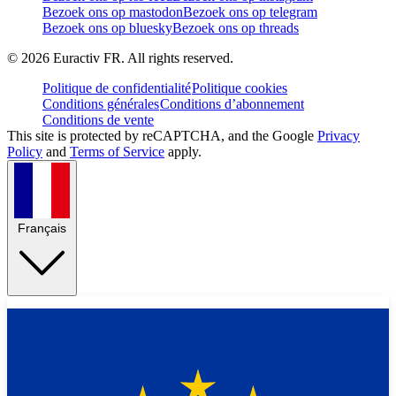
Bezoek ons op mastodon
Bezoek ons op telegram
Bezoek ons op bluesky
Bezoek ons op threads
©
2026
Euractiv FR. All rights reserved.
Politique de confidentialité
Politique cookies
Conditions générales
Conditions d’abonnement
Conditions de vente
This site is protected by reCAPTCHA, and the Google
Privacy
Policy
and
Terms of Service
apply.
Français