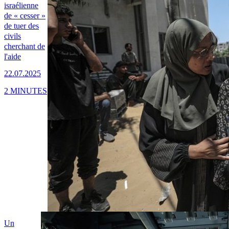
israélienne
de « cesser »
de tuer des
civils
cherchant de
l'aide
22.07.2025
2 MINUTES
Un