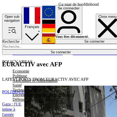
Ga naar de hoofdinhoud
Se connecter
Open sub
Close menu
English
navigation
Français
Deutsch
Vous êtes déconnecté.
Recherche
Se connecter
Español
Lumières éteintes
Se connecter
Rapporteur
Politique
Économie
Newsletters
Evénements
Em
POLICY AREAS
EURACTIV avec AFP
Economie
Politique
LATEST POSTS FROM EURACTIV AVEC AFP
Agriculture et Alimentation
Santé
Technologies
POLITIQUE
Energie, Environnement et Transport
Défense
Gaza : l'UE
intime à
l'armée