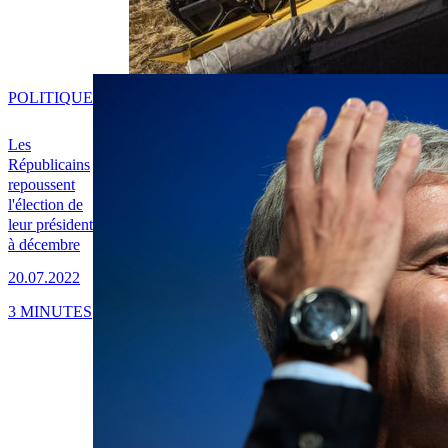
POLITIQUE
Les
Républicains
repoussent
l'élection de
leur président
à décembre
20.07.2022
3 MINUTES