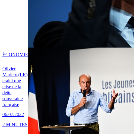
ÉCONOMIE
Olivier
Marleix (LR)
craint une
crise de la
dette
souveraine
française
06.07.2022
2 MINUTES