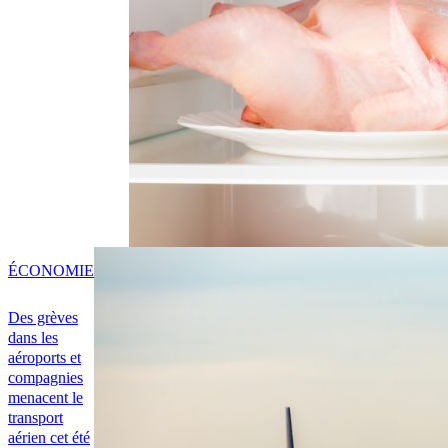
ÉCONOMIE
Des grèves
dans les
aéroports et
compagnies
menacent le
transport
aérien cet été