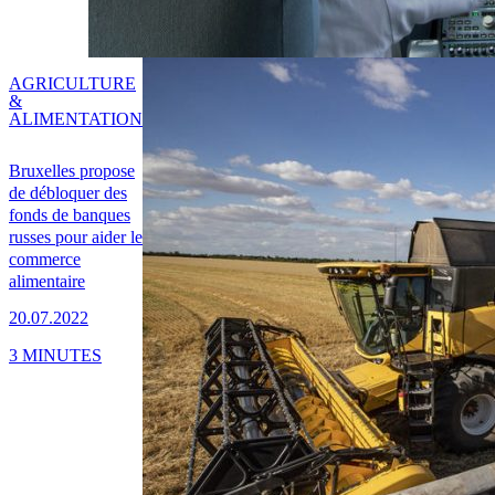
AGRICULTURE
&
ALIMENTATION
Bruxelles propose
de débloquer des
fonds de banques
russes pour aider le
commerce
alimentaire
20.07.2022
3 MINUTES