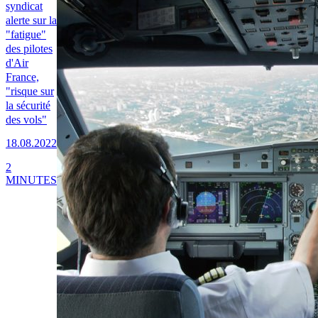
syndicat
alerte sur la
"fatigue"
des pilotes
d'Air
France,
"risque sur
la sécurité
des vols"
18.08.2022
2
MINUTES