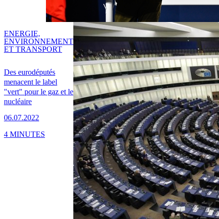
ENERGIE,
ENVIRONNEMENT
ET TRANSPORT
Des eurodéputés
menacent le label
"vert" pour le gaz et le
nucléaire
06.07.2022
4 MINUTES