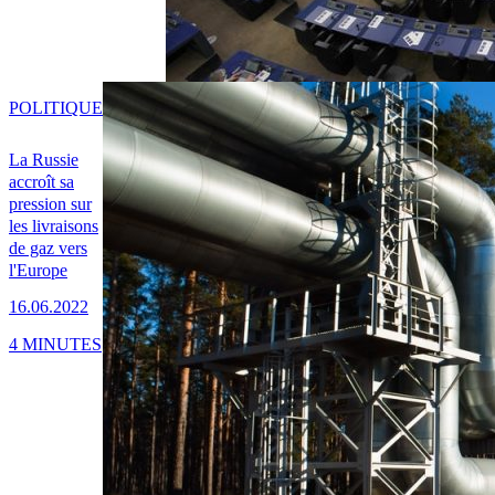
POLITIQUE
La Russie
accroît sa
pression sur
les livraisons
de gaz vers
l'Europe
16.06.2022
4 MINUTES