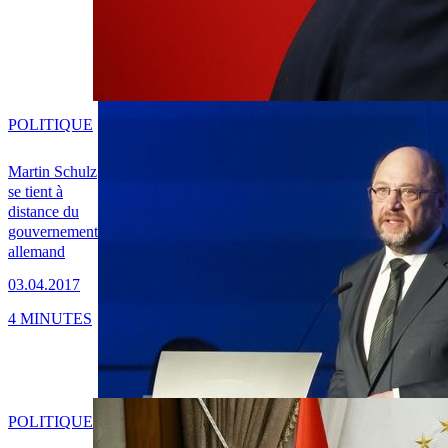
POLITIQUE
Martin Schulz
se tient à
distance du
gouvernement
allemand
03.04.2017
4 MINUTES
POLITIQUE