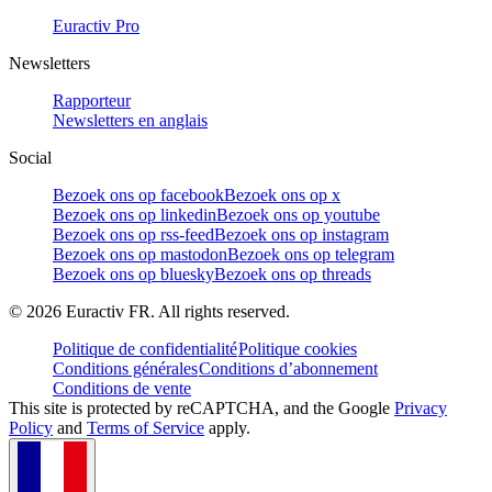
Euractiv Pro
Newsletters
Rapporteur
Newsletters en anglais
Social
Bezoek ons op facebook
Bezoek ons op x
Bezoek ons op linkedin
Bezoek ons op youtube
Bezoek ons op rss-feed
Bezoek ons op instagram
Bezoek ons op mastodon
Bezoek ons op telegram
Bezoek ons op bluesky
Bezoek ons op threads
©
2026
Euractiv FR. All rights reserved.
Politique de confidentialité
Politique cookies
Conditions générales
Conditions d’abonnement
Conditions de vente
This site is protected by reCAPTCHA, and the Google
Privacy
Policy
and
Terms of Service
apply.