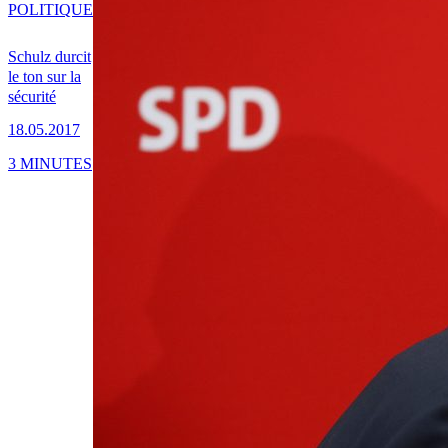
POLITIQUE
Schulz durcit
le ton sur la
sécurité
18.05.2017
3 MINUTES