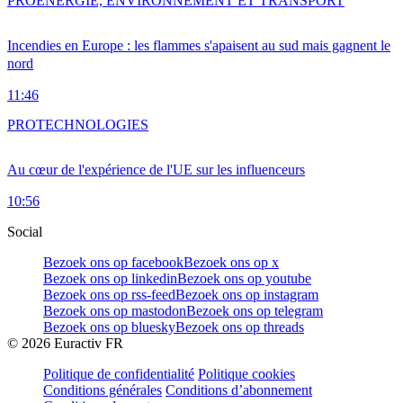
PRO
ENERGIE, ENVIRONNEMENT ET TRANSPORT
Incendies en Europe : les flammes s'apaisent au sud mais gagnent le
nord
11:46
PRO
TECHNOLOGIES
Au cœur de l'expérience de l'UE sur les influenceurs
10:56
Social
Bezoek ons op facebook
Bezoek ons op x
Bezoek ons op linkedin
Bezoek ons op youtube
Bezoek ons op rss-feed
Bezoek ons op instagram
Bezoek ons op mastodon
Bezoek ons op telegram
Bezoek ons op bluesky
Bezoek ons op threads
©
2026
Euractiv FR
Politique de confidentialité
Politique cookies
Conditions générales
Conditions d’abonnement