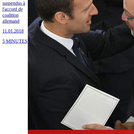
suspendus à
l'accord de
coalition
allemand
11.01.2018
5 MINUTES