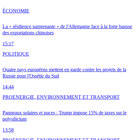
ÉCONOMIE
La « résilience surprenante » de l'Allemagne face à la forte hausse
des exportations chinoises
15:17
POLITIQUE
Quatre pays européens mettent en garde contre les projets de la
Russie pour l'Ossétie du Sud
14:44
PRO
ENERGIE, ENVIRONNEMENT ET TRANSPORT
Panneaux solaires et puces : Trump impose 15% de taxes sur le
polysilicium
13:58