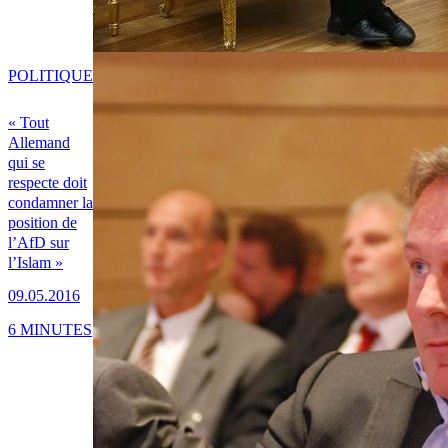
POLITIQUE
« Tout
Allemand
qui se
respecte doit
condamner la
position de
l’AfD sur
l’Islam »
09.05.2016
6 MINUTES