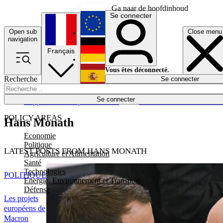
Ga naar de hoofdinhoud
Se connecter
Open sub
Close menu
English
navigation
Français
Deutsch
Vous êtes déconnecté.
Recherche
Se connecter
Español
Lumières éteintes
Se connecter
Rapporteur
Politique
Économie
Newsletters
Evénements
Em
POLICY AREAS
Hans Monath
Economie
Politique
LATEST POSTS FROM HANS MONATH
Agriculture et Alimentation
Santé
Technologies
POLITIQUE
Energie, Environnement et Transport
Défense
Les projets
européens de
Macron