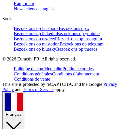
Rapporteur
Newsletters en anglais
Social
Bezoek ons op facebook
Bezoek ons op x
Bezoek ons op linkedin
Bezoek ons op youtube
Bezoek ons op rss-feed
Bezoek ons op instagram
Bezoek ons op mastodon
Bezoek ons op telegram
Bezoek ons op bluesky
Bezoek ons op threads
©
2026
Euractiv FR. All rights reserved.
Politique de confidentialité
Politique cookies
Conditions générales
Conditions d’abonnement
Conditions de vente
This site is protected by reCAPTCHA, and the Google
Privacy
Policy
and
Terms of Service
apply.
Français