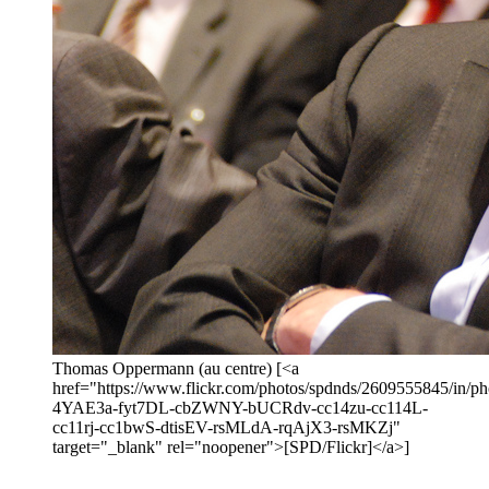
Thomas Oppermann (au centre) [<a
href="https://www.flickr.com/photos/spdnds/2609555845/in/pho
4YAE3a-fyt7DL-cbZWNY-bUCRdv-cc14zu-cc114L-
cc11rj-cc1bwS-dtisEV-rsMLdA-rqAjX3-rsMKZj"
target="_blank" rel="noopener">[SPD/Flickr]</a>]