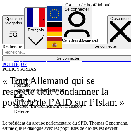
Ga naar de hoofdinhoud
Se connecter
Open sub
Close menu
English
navigation
Français
Deutsch
Vous êtes déconnecté.
Recherche
Se connecter
Español
Lumières éteintes
Se connecter
Rapporteur
Politique
Économie
Newsletters
Evénements
Em
POLITIQUE
POLICY AREAS
« Tout Allemand qui se
Economie
Politique
respecte doit condamner la
Agriculture et Alimentation
Santé
position de l’AfD sur l’Islam »
Technologies
Energie, Environnement et Transport
Défense
Le président du groupe parlementaire du SPD, Thomas Oppermann,
estime que le dialogue avec les populistes de droites est devenu