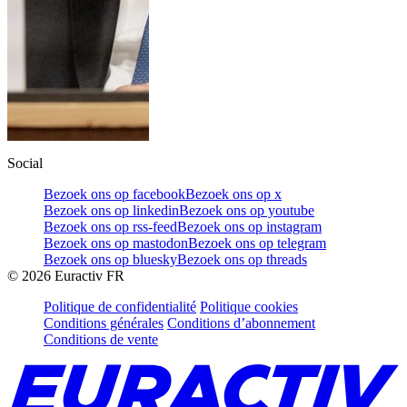
Social
Bezoek ons op facebook
Bezoek ons op x
Bezoek ons op linkedin
Bezoek ons op youtube
Bezoek ons op rss-feed
Bezoek ons op instagram
Bezoek ons op mastodon
Bezoek ons op telegram
Bezoek ons op bluesky
Bezoek ons op threads
©
2026
Euractiv FR
Politique de confidentialité
Politique cookies
Conditions générales
Conditions d’abonnement
Conditions de vente