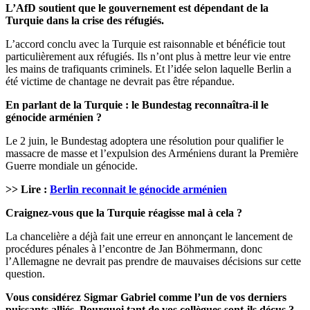
L’AfD soutient que le gouvernement est dépendant de la
Turquie dans la crise des réfugiés.
L’accord conclu avec la Turquie est raisonnable et bénéficie tout
particulièrement aux réfugiés. Ils n’ont plus à mettre leur vie entre
les mains de trafiquants criminels. Et l’idée selon laquelle Berlin a
été victime de chantage ne devrait pas être répandue.
En parlant de la Turquie : le Bundestag reconnaîtra-il le
génocide arménien ?
Le 2 juin, le Bundestag adoptera une résolution pour qualifier le
massacre de masse et l’expulsion des Arméniens durant la Première
Guerre mondiale un génocide.
>> Lire :
Berlin reconnait le génocide arménien
Craignez-vous que la Turquie réagisse mal à cela ?
La chancelière a déjà fait une erreur en annonçant le lancement de
procédures pénales à l’encontre de Jan Böhmermann, donc
l’Allemagne ne devrait pas prendre de mauvaises décisions sur cette
question.
Vous considérez Sigmar Gabriel comme l’un de vos derniers
puissants alliés. Pourquoi tant de vos collègues sont-ils déçus ?