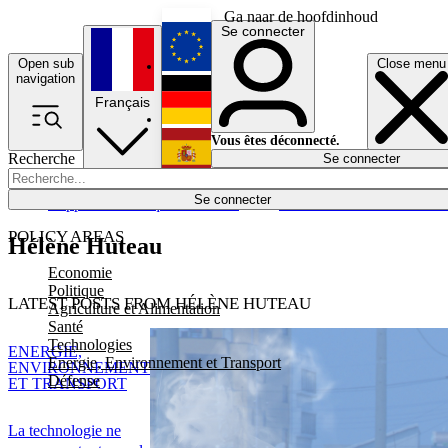
Ga naar de hoofdinhoud
Se connecter
Open sub
Close menu
English
navigation
Français
Deutsch
Vous êtes déconnecté.
Recherche
Se connecter
Español
Lumières éteintes
Se connecter
Rapporteur
Politique
Économie
Newsletters
Evénements
Em
POLICY AREAS
Hélène Huteau
Economie
Politique
LATEST POSTS FROM HÉLÈNE HUTEAU
Agriculture et Alimentation
Santé
Technologies
ENERGIE,
Energie, Environnement et Transport
ENVIRONNEMENT
Défense
ET TRANSPORT
La technologie ne