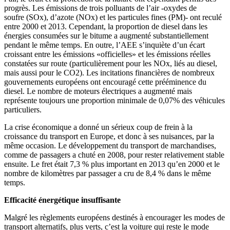
progrès. Les émissions de trois polluants de l’air -oxydes de
soufre (SOx), d’azote (NOx) et les particules fines (PM)- ont reculé
entre 2000 et 2013. Cependant, la proportion de diesel dans les
énergies consumées sur le bitume a augmenté substantiellement
pendant le même temps. En outre, l’AEE s’inquiète d’un écart
croissant entre les émissions «officielles» et les émissions réelles
constatées sur route (particulièrement pour les NOx, liés au diesel,
mais aussi pour le CO2). Les incitations financières de nombreux
gouvernements européens ont encouragé cette prééminence du
diesel. Le nombre de moteurs électriques a augmenté mais
représente toujours une proportion minimale de 0,07% des véhicules
particuliers.
La crise économique a donné un sérieux coup de frein à la
croissance du transport en Europe, et donc à ses nuisances, par la
même occasion. Le développement du transport de marchandises,
comme de passagers a chuté en 2008, pour rester relativement stable
ensuite. Le fret était 7,3 % plus important en 2013 qu’en 2000 et le
nombre de kilomètres par passager a cru de 8,4 % dans le même
temps.
Efficacité énergétique insuffisante
Malgré les règlements européens destinés à encourager les modes de
transport alternatifs, plus verts, c’est la voiture qui reste le mode