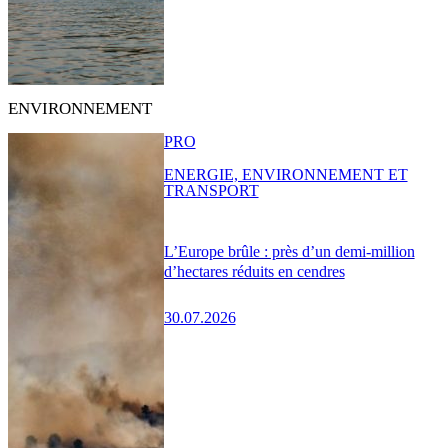
ENVIRONNEMENT
PRO
ENERGIE, ENVIRONNEMENT ET
TRANSPORT
L’Europe brûle : près d’un demi-million
d’hectares réduits en cendres
30.07.2026