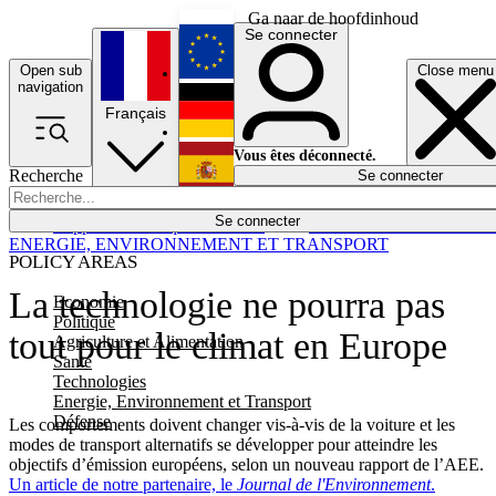
Ga naar de hoofdinhoud
Se connecter
Open sub
Close menu
English
navigation
Français
Deutsch
Vous êtes déconnecté.
Recherche
Se connecter
Español
Lumières éteintes
Se connecter
Rapporteur
Politique
Économie
Newsletters
Evénements
Em
ENERGIE, ENVIRONNEMENT ET TRANSPORT
POLICY AREAS
La technologie ne pourra pas
Economie
Politique
tout pour le climat en Europe
Agriculture et Alimentation
Santé
Technologies
Energie, Environnement et Transport
Défense
Les comportements doivent changer vis-à-vis de la voiture et les
modes de transport alternatifs se développer pour atteindre les
objectifs d’émission européens, selon un nouveau rapport de l’AEE.
Un article de notre partenaire, le
Journal de l'Environnement
.