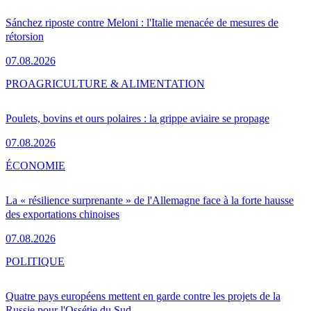
Sánchez riposte contre Meloni : l'Italie menacée de mesures de
rétorsion
07.08.2026
PRO
AGRICULTURE & ALIMENTATION
Poulets, bovins et ours polaires : la grippe aviaire se propage
07.08.2026
ÉCONOMIE
La « résilience surprenante » de l'Allemagne face à la forte hausse
des exportations chinoises
07.08.2026
POLITIQUE
Quatre pays européens mettent en garde contre les projets de la
Russie pour l'Ossétie du Sud