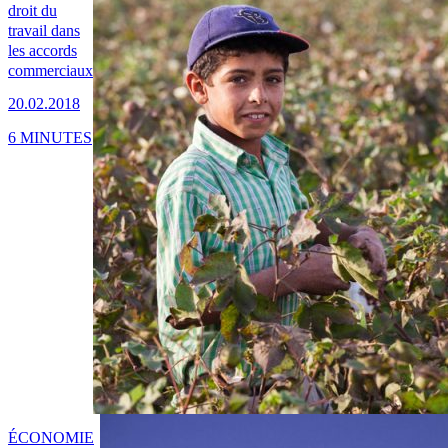
droit du
travail dans
les accords
commerciaux
20.02.2018
6 MINUTES
ÉCONOMIE