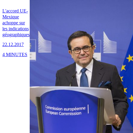
L'accord UE-
Mexique
achoppe sur
les indications
géographiques
22.12.2017
4 MINUTES