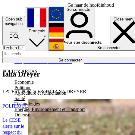
Ga naar de hoofdinhoud
Se connecter
Open sub
Close menu
English
navigation
Français
Deutsch
Vous êtes déconnecté.
Recherche
Se connecter
Español
Lumières éteintes
Se connecter
Rapporteur
Politique
Économie
Newsletters
Evénements
Em
POLICY AREAS
Iana Dreyer
Economie
Politique
LATEST POSTS FROM IANA DREYER
Agriculture et Alimentation
Santé
Technologies
POLITIQUE
Energie, Environnement et Transport
Défense
Le CESE
alerte sur le
respect du