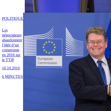
POLITIQUE
Les
négociateurs
abandonnent
l’idée d’un
compromis
en 2016 sur
le TTIP
10.10.2016
6 MINUTES