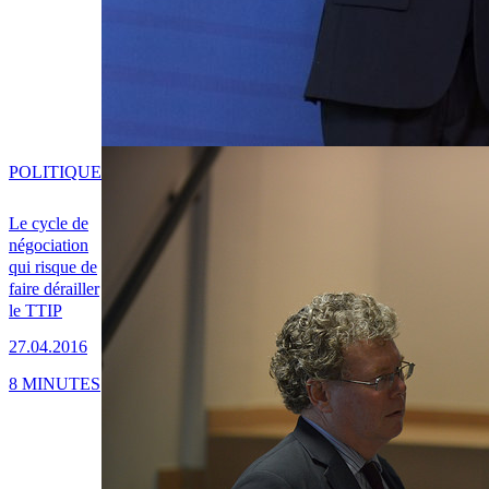
POLITIQUE
Le cycle de
négociation
qui risque de
faire dérailler
le TTIP
27.04.2016
8 MINUTES