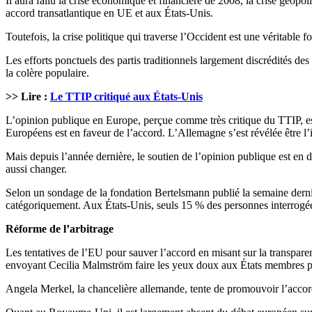
Il aura fallu la crise économique et financière de 2008, la crise géopo
accord transatlantique en UE et aux États-Unis.
Toutefois, la crise politique qui traverse l’Occident est une véritable fo
Les efforts ponctuels des partis traditionnels largement discrédités des
la colère populaire.
>> Lire :
Le TTIP critiqué aux États-Unis
L’opinion publique en Europe, perçue comme très critique du TTIP, es
Européens est en faveur de l’accord. L’Allemagne s’est révélée être l’
Mais depuis l’année dernière, le soutien de l’opinion publique est en d
aussi changer.
Selon un sondage de la fondation Bertelsmann publié la semaine derniè
catégoriquement. Aux États-Unis, seuls 15 % des personnes interrogée
Réforme de l’arbitrage
Les tentatives de l’EU pour sauver l’accord en misant sur la transpar
envoyant Cecilia Malmström faire les yeux doux aux États membres p
Angela Merkel, la chancelière allemande, tente de promouvoir l’accord 