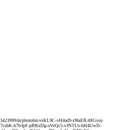
19553423999/in/photolist-vsKL9C-vH4adS-tJ8aER-tHGvoj-
-h7csbK-h7b3pF-pRRxDg-oVeQc5-vJNTUs-hH4UwD-