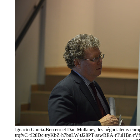
Ignacio Garcia-Bercero et Dan Mullaney, les négociateurs eu
trqfvC-tJ28Dc-tryKbZ-h7bnLW-tJ28PT-sawREA-rTuHBn-