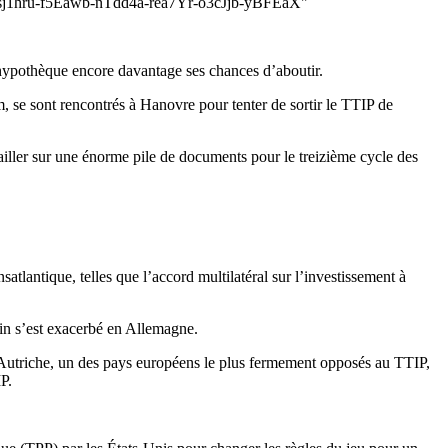
ru-f5Eawb-nTdd4a-rea7Yr-o3cJjb-yBFEaX"
’hypothèque encore davantage ses chances d’aboutir.
e sont rencontrés à Hanovre pour tenter de sortir le TTIP de
ler sur une énorme pile de documents pour le treizième cycle des
atlantique, telles que l’accord multilatéral sur l’investissement à
ain s’est exacerbé en Allemagne.
n Autriche, un des pays européens le plus fermement opposés au TTIP,
IP.