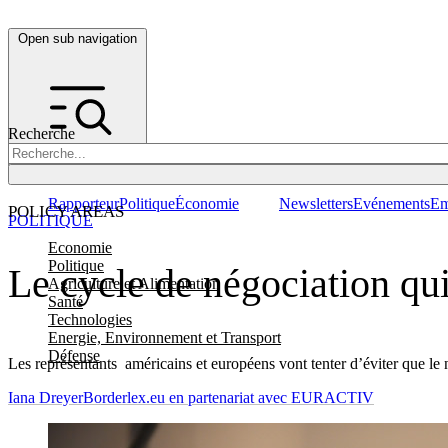
Open sub navigation
Recherche
Rapporteur
Politique
Économie
Newsletters
Evénements
Em
POLICY AREAS
POLITIQUE
Economie
Politique
Le cycle de négociation qui 
Agriculture et Alimentation
Santé
Technologies
Energie, Environnement et Transport
Défense
Les représentants américains et européens vont tenter d’éviter que l
Iana Dreyer
Borderlex.eu en partenariat avec EURACTIV