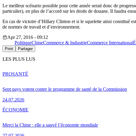
Le meilleur scénario possible pour cette année serait donc de progress
particulier), en plus de l’accord sur les droits de douane. Il faudra en
En cas de victoire d’Hillary Clinton et si le squelette ainsi constitué 
de normes de travail et d’environnement.
Apr 27, 2016 - 09:12
Politique
Chine
Commerce & Industrie
Commerce International
É
Print
Partager
LES PLUS LUS
PRO
SANTÉ
Sept pays votent contre le programme de santé de la Commission
24.07.2026
ÉCONOMIE
Merci la Chine : elle a sauvé l’économie mondiale
27.07.2026