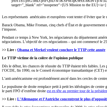
jHHT85-jHG5mD-jHFQoD-w3KSPM-qK9exx-nKbvTp-w3D1pb
target="_blank" rel="noopener">[US Mission to the EU]</a>]
Les représentants américains et européens vont tenter d’éviter que l
Barack Obama, Mike Froman, cinq chefs d’État et de gouvernement eu
l’impasse.
Pendant ce temps à New York, les négociateurs du département améri
négociations. L’objectif de ces négociations – qui ont commencé le 25
>> Lire :
Obama et Merkel veulent conclure le TTIP cette année
Le TTIP victime de la colère de l’opinion publique
Dès le début, les chances de réussite du TTIP étaient très faibles. Les 
l’OCDE, fin 1990, ou le Conseil économique transatlantique (CET) en
L’anti-américanisme est profondément ancré dans les cercles de centre
Le populisme de droite remplace petit à petit les idéologies de centr
le parti FPÖ d’extrême droite
est en tête au premier tour de la présiden
>> Lire :
L’Allemagne et l’Autriche concentrent le plus d’opposi