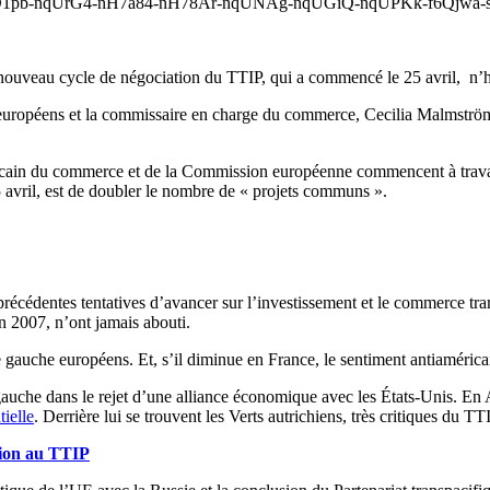
-nqUrG4-nH7a84-nH78Ar-nqUNAg-nqUGiQ-nqUPKk-f6Qjwa-sj1h
e nouveau cycle de négociation du TTIP, qui a commencé le 25 avril, n
ropéens et la commissaire en charge du commerce, Cecilia Malmström, s
cain du commerce et de la Commission européenne commencent à travail
 avril, est de doubler le nombre de « projets communs ».
précédentes tentatives d’avancer sur l’investissement et le commerce trans
 2007, n’ont jamais abouti.
 gauche européens. Et, s’il diminue en France, le sentiment antiaméric
e gauche dans le rejet d’une alliance économique avec les États-Unis. E
tielle
. Derrière lui se trouvent les Verts autrichiens, très critiques du TT
tion au TTIP