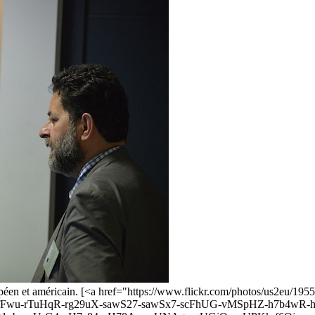
ropéen et américain. [<a href="https://www.flickr.com/photos/us2eu/
rVfFwu-rTuHqR-rg29uX-sawS27-sawSx7-scFhUG-vMSpHZ-h7b4wR