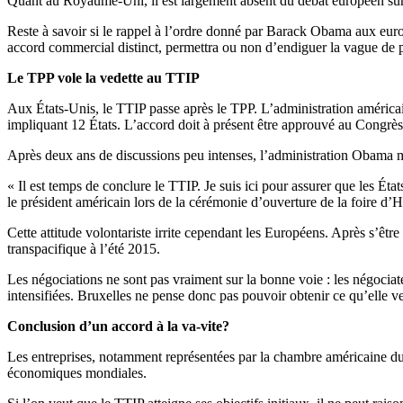
Quant au Royaume-Uni, il est largement absent du débat européen sur 
Reste à savoir si le rappel à l’ordre donné par Barack Obama aux euros
accord commercial distinct, permettra ou non d’endiguer la vague de 
Le TPP vole la vedette au TTIP
Aux États-Unis, le TTIP passe après le TPP. L’administration américa
impliquant 12 États. L’accord doit à présent être approuvé au Congrès
Après deux ans de discussions peu intenses, l’administration Obama m
« Il est temps de conclure le TTIP. Je suis ici pour assurer que les État
le président américain lors de la cérémonie d’ouverture de la foire d’H
Cette attitude volontariste irrite cependant les Européens. Après s’êtr
transpacifique à l’été 2015.
Les négociations ne sont pas vraiment sur la bonne voie : les négociate
intensifiées. Bruxelles ne pense donc pas pouvoir obtenir ce qu’elle ve
Conclusion d’un accord à la va-vite?
Les entreprises, notamment représentées par la chambre américaine du 
économiques mondiales.