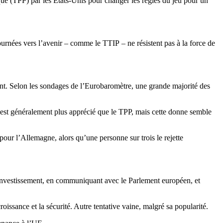
ique (TPP) par les États-Unis pour changer les règles du jeu pour un
tournées vers l’avenir – comme le TTIP – ne résistent pas à la force de
ent. Selon les sondages de l’Eurobaromètre, une grande majorité des
rd est généralement plus apprécié que le TPP, mais cette donne semble
ur l’Allemagne, alors qu’une personne sur trois le rejette
l’investissement, en communiquant avec le Parlement européen, et
issance et la sécurité. Autre tentative vaine, malgré sa popularité.