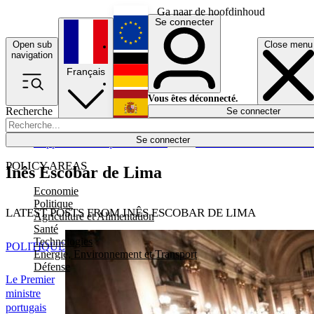
Ga naar de hoofdinhoud
Se connecter
Open sub
Close menu
English
navigation
Français
Deutsch
Vous êtes déconnecté.
Recherche
Se connecter
Español
Lumières éteintes
Se connecter
Rapporteur
Politique
Économie
Newsletters
Evénements
Em
POLICY AREAS
Inês Escobar de Lima
Economie
Politique
LATEST POSTS FROM INÊS ESCOBAR DE LIMA
Agriculture et Alimentation
Santé
Technologies
POLITIQUE
Energie, Environnement et Transport
Défense
Le Premier
ministre
portugais