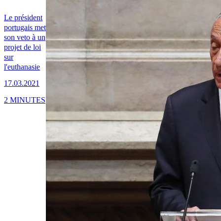
Le président
portugais met
son veto à un
projet de loi
sur
l'euthanasie
17.03.2021
2 MINUTES