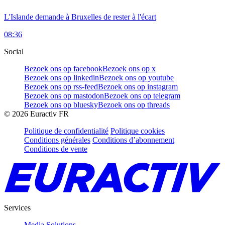
L'Islande demande à Bruxelles de rester à l'écart
08:36
Social
Bezoek ons op facebook
Bezoek ons op x
Bezoek ons op linkedin
Bezoek ons op youtube
Bezoek ons op rss-feed
Bezoek ons op instagram
Bezoek ons op mastodon
Bezoek ons op telegram
Bezoek ons op bluesky
Bezoek ons op threads
©
2026
Euractiv FR
Politique de confidentialité
Politique cookies
Conditions générales
Conditions d’abonnement
Conditions de vente
Services
Media Solutions