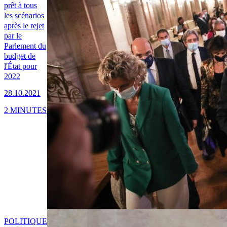
prêt à tous
les scénarios
après le rejet
par le
Parlement du
budget de
l'État pour
2022
28.10.2021
2 MINUTES
POLITIQUE