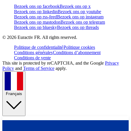
Bezoek ons op facebook
Bezoek ons op x
Bezoek ons op linkedin
Bezoek ons op youtube
Bezoek ons op rss-feed
Bezoek ons op instagram
Bezoek ons op mastodon
Bezoek ons op telegram
Bezoek ons op bluesky
Bezoek ons op threads
©
2026
Euractiv FR. All rights reserved.
Politique de confidentialité
Politique cookies
Conditions générales
Conditions d’abonnement
Conditions de vente
This site is protected by reCAPTCHA, and the Google
Privacy
Policy
and
Terms of Service
apply.
Français