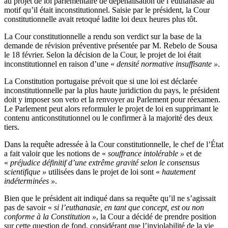
au projet de loi parlementaire de dépénalisation de l’euthanasie au
motif qu’il était inconstitutionnel. Saisie par le président, la Cour
constitutionnelle avait retoqué ladite loi deux heures plus tôt.
La Cour constitutionnelle a rendu son verdict sur la base de la
demande de révision préventive présentée par M. Rebelo de Sousa
le 18 février. Selon la décision de la Cour, le projet de loi était
inconstitutionnel en raison d’une «
densité normative insuffisante »
.
La Constitution portugaise prévoit que si une loi est déclarée
inconstitutionnelle par la plus haute juridiction du pays, le président
doit y imposer son veto et la renvoyer au Parlement pour réexamen.
Le Parlement peut alors reformuler le projet de loi en supprimant le
contenu anticonstitutionnel ou le confirmer à la majorité des deux
tiers.
Dans la requête adressée à la Cour constitutionnelle, le chef de l’État
a fait valoir que les notions de «
souffrance intolérable »
et de
«
préjudice définitif d’une extrême gravité selon le consensus
scientifique »
utilisées dans le projet de loi sont «
hautement
indéterminées »
.
Bien que le président ait indiqué dans sa requête qu’il ne s’agissait
pas de savoir «
si l’euthanasie, en tant que concept, est ou non
conforme à la Constitution »
, la Cour a décidé de prendre position
sur cette question de fond, considérant que l’inviolabilité de la vie