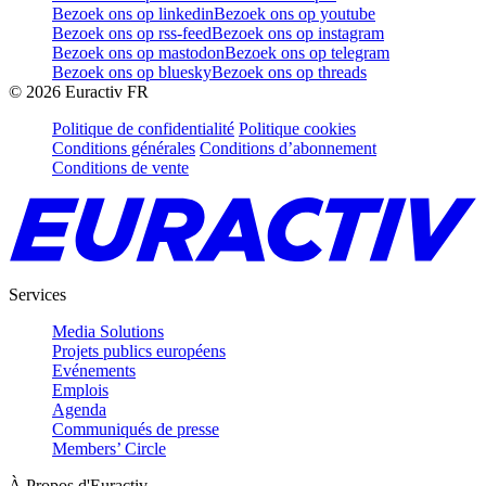
Bezoek ons op linkedin
Bezoek ons op youtube
Bezoek ons op rss-feed
Bezoek ons op instagram
Bezoek ons op mastodon
Bezoek ons op telegram
Bezoek ons op bluesky
Bezoek ons op threads
©
2026
Euractiv FR
Politique de confidentialité
Politique cookies
Conditions générales
Conditions d’abonnement
Conditions de vente
Services
Media Solutions
Projets publics européens
Evénements
Emplois
Agenda
Communiqués de presse
Members’ Circle
À Propos d'Euractiv