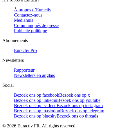
À propos d’Euractiv
Contactez-nous
Mediahuis
Communiqués de presse
Publicité politique
Abonnements
Euractiv Pro
Newsletters
Rapporteur
Newsletters en anglais
Social
Bezoek ons op facebook
Bezoek ons op x
Bezoek ons op linkedin
Bezoek ons op youtube
Bezoek ons op rss-feed
Bezoek ons op instagram
Bezoek ons op mastodon
Bezoek ons op telegram
Bezoek ons op bluesky
Bezoek ons op threads
©
2026
Euractiv FR. All rights reserved.