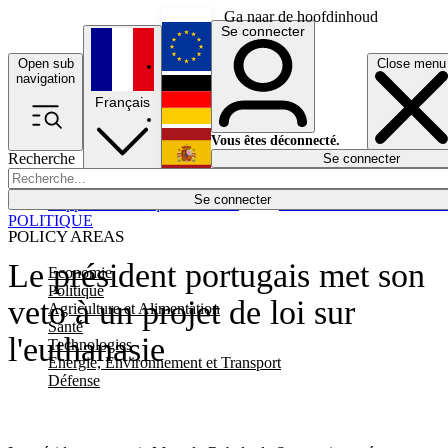
Ga naar de hoofdinhoud
Se connecter
Open sub
Close menu
English
navigation
Français
Deutsch
Vous êtes déconnecté.
Recherche
Se connecter
Español
Lumières éteintes
Se connecter
Rapporteur
Politique
Économie
Newsletters
Evénements
Em
POLITIQUE
POLICY AREAS
Le président portugais met son
Economie
Politique
veto à un projet de loi sur
Agriculture et Alimentation
Santé
l'euthanasie
Technologies
Energie, Environnement et Transport
Défense