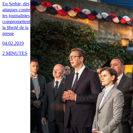
En Serbie, des
attaques contre
les journalistes
compromettent
la liberté de la
presse
04.02.2019
2 MINUTES