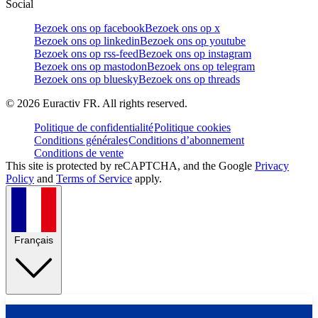
Social
Bezoek ons op facebook
Bezoek ons op x
Bezoek ons op linkedin
Bezoek ons op youtube
Bezoek ons op rss-feed
Bezoek ons op instagram
Bezoek ons op mastodon
Bezoek ons op telegram
Bezoek ons op bluesky
Bezoek ons op threads
©
2026
Euractiv FR. All rights reserved.
Politique de confidentialité
Politique cookies
Conditions générales
Conditions d’abonnement
Conditions de vente
This site is protected by reCAPTCHA, and the Google
Privacy
Policy
and
Terms of Service
apply.
Français