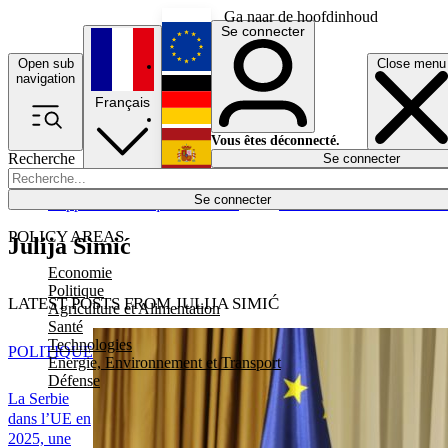
Ga naar de hoofdinhoud
Se connecter
Open sub
Close menu
English
navigation
Français
Deutsch
Vous êtes déconnecté.
Recherche
Se connecter
Español
Lumières éteintes
Se connecter
Rapporteur
Politique
Économie
Newsletters
Evénements
Em
POLICY AREAS
Julija Simić
Economie
Politique
LATEST POSTS FROM JULIJA SIMIĆ
Agriculture et Alimentation
Santé
Technologies
POLITIQUE
Energie, Environnement et Transport
Défense
La Serbie
dans l’UE en
2025, une