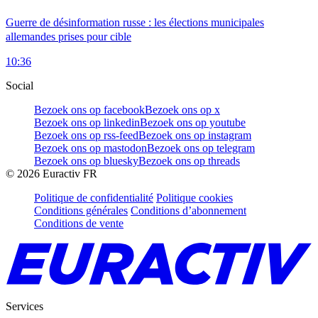
Guerre de désinformation russe : les élections municipales
allemandes prises pour cible
10:36
Social
Bezoek ons op facebook
Bezoek ons op x
Bezoek ons op linkedin
Bezoek ons op youtube
Bezoek ons op rss-feed
Bezoek ons op instagram
Bezoek ons op mastodon
Bezoek ons op telegram
Bezoek ons op bluesky
Bezoek ons op threads
©
2026
Euractiv FR
Politique de confidentialité
Politique cookies
Conditions générales
Conditions d’abonnement
Conditions de vente
Services