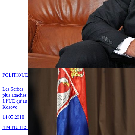
POLITIQUE
Les Serbes
plus attachés
à l’UE qu’au
Kosovo
14.05.2018
4 MINUTES