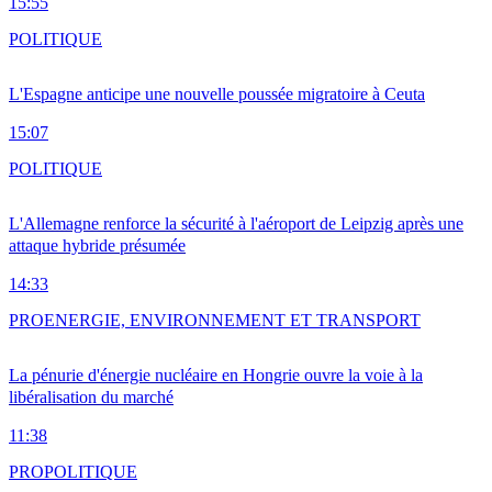
15:55
POLITIQUE
L'Espagne anticipe une nouvelle poussée migratoire à Ceuta
15:07
POLITIQUE
L'Allemagne renforce la sécurité à l'aéroport de Leipzig après une
attaque hybride présumée
14:33
PRO
ENERGIE, ENVIRONNEMENT ET TRANSPORT
La pénurie d'énergie nucléaire en Hongrie ouvre la voie à la
libéralisation du marché
11:38
PRO
POLITIQUE