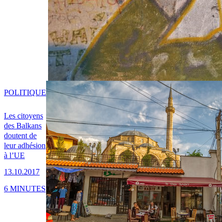
POLITIQUE
Les citoyens
des Balkans
doutent de
leur adhésion
à l’UE
13.10.2017
6 MINUTES