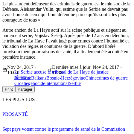
Le plus ardent défenseur des criminels de guerre est le ministre de la
Défense, Aleksandar Vulin, qui estime que la Serbie ne devrait pas
avoir honte de ceux qui l’ont défendue parce qu’ils sont « les plus
courageux de tous ».
Autre ancien de La Haye actif sur la scène publique et siégeant au
parlement serbe, Vojislav Šešelj. Après près de 12 ans en détention,
le tribunal de La Haye l’avait jugé pour crimes contre l’humanité et
violation des règles et coutumes de la guerre. D’abord libéré
provisoirement pour raisons de santé, il a finalement été acquitté en
première instance.
Nov 24, 2017 -
Dernière mise à jour: Nov 24, 2017 -
La Serbie accuse le tribunal de La Haye de justice
10:00
11:38
sélective
Politique
Balkans
Bosnie-Herzégovine
Chine
crimes de guerre
Croatie
génocide
International
Serbie
Print
Partager
LES PLUS LUS
PRO
SANTÉ
Sept pays votent contre le programme de santé de la Commission