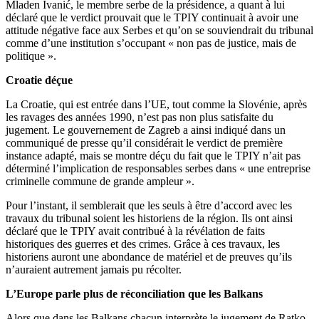
Mladen Ivanić, le membre serbe de la présidence, a quant à lui
déclaré que le verdict prouvait que le TPIY continuait à avoir une
attitude négative face aux Serbes et qu’on se souviendrait du tribunal
comme d’une institution s’occupant « non pas de justice, mais de
politique ».
Croatie déçue
La Croatie, qui est entrée dans l’UE, tout comme la Slovénie, après
les ravages des années 1990, n’est pas non plus satisfaite du
jugement. Le gouvernement de Zagreb a ainsi indiqué dans un
communiqué de presse qu’il considérait le verdict de première
instance adapté, mais se montre déçu du fait que le TPIY n’ait pas
déterminé l’implication de responsables serbes dans « une entreprise
criminelle commune de grande ampleur ».
Pour l’instant, il semblerait que les seuls à être d’accord avec les
travaux du tribunal soient les historiens de la région. Ils ont ainsi
déclaré que le TPIY avait contribué à la révélation de faits
historiques des guerres et des crimes. Grâce à ces travaux, les
historiens auront une abondance de matériel et de preuves qu’ils
n’auraient autrement jamais pu récolter.
L’Europe parle plus de réconciliation que les Balkans
Alors que dans les Balkans chacun interprète le jugement de Ratko