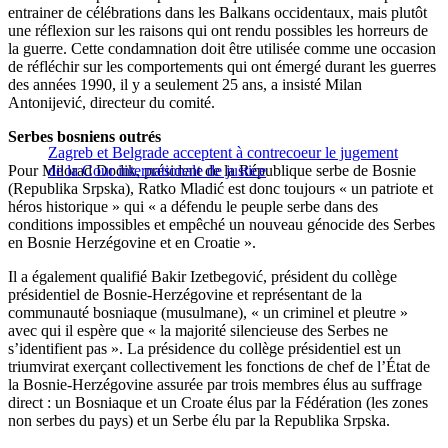
entrainer de célébrations dans les Balkans occidentaux, mais plutôt
une réflexion sur les raisons qui ont rendu possibles les horreurs de
la guerre. Cette condamnation doit être utilisée comme une occasion
de réfléchir sur les comportements qui ont émergé durant les guerres
des années 1990, il y a seulement 25 ans, a insisté Milan
Antonijević, directeur du comité.
Serbes bosniens outrés
Zagreb et Belgrade acceptent à contrecoeur le jugement
Pour Milorad Dodik, président de la République serbe de Bosnie
de la Cour internationale de justice
(Republika Srpska), Ratko Mladić est donc toujours « un patriote et
héros historique » qui « a défendu le peuple serbe dans des
conditions impossibles et empêché un nouveau génocide des Serbes
en Bosnie Herzégovine et en Croatie ».
Il a également qualifié Bakir Izetbegović, président du collège
présidentiel de Bosnie-Herzégovine et représentant de la
communauté bosniaque (musulmane), « un criminel et pleutre »
avec qui il espère que « la majorité silencieuse des Serbes ne
s’identifient pas ». La présidence du collège présidentiel est un
triumvirat exerçant collectivement les fonctions de chef de l’État de
la Bosnie-Herzégovine assurée par trois membres élus au suffrage
direct : un Bosniaque et un Croate élus par la Fédération (les zones
non serbes du pays) et un Serbe élu par la Republika Srpska.