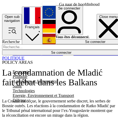
Ga naar de hoofdinhoud
Se connecter
Open sub
Close menu
English
navigation
Français
Deutsch
Vous êtes déconnecté.
Recherche
Se connecter
Español
Lumières éteintes
Se connecter
Rapporteur
Politique
Économie
Newsletters
Evénements
Em
POLITIQUE
POLICY AREAS
La condamnation de Mladić
Economie
Politique
fait débat dans les Balkans
Agriculture et Alimentation
Santé
Technologies
Energie, Environnement et Transport
Défense
La Croatie est déçue, le gouvernement serbe discret, les serbes de
Bosnie outrés. Les réactions à la condamnation de Ratko Mladić par
le Tribunal pénal international pour l’ex-Yougoslavie montrent que
la réconciliation est encore un mirage dans la région.