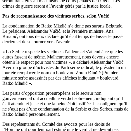
seront transférés au mécanisme de cours pénales de l’ONU. Les
crimes de guerre seront à l’avenir gérés par la justice locale.
Pas de reconnaissance des victimes serbes, selon Vučić
La condamnation de Ratko Mladić n’a donc pas surpris Belgrade.
Le président, Aleksandar Vučić, et la Première ministre, Ana
Brnabić, ont tous deux déclaré qu’il était temps de laisser le passé
derrière et de se tourner vers l’avenir.
« La Serbie respecte les victimes d’ailleurs et s’attend à ce que les
autres fassent de même. Malheureusement, nous devons encore
obtenir le respect pour nos victimes », a déclaré Aleksandar Vučić.
Avec un groupe d’activistes du Parti serbe radical, le président a un
jour été remplacer le nom du boulevard Zoran Đinđić (Premier
ministre serbe assassiné) par des affiches indiquant « boulevard
Ratko Mladić ».
Les partis d’opposition proeuropéens et le secteur non
gouvernemental ont accueilli le verdict sobrement, indiquant qu’il
était attendu et juste et que la peine était justifiée. Ils soulignent qu’il
ne s’agit pas d’une condamnation de la Serbie et des Serbes, mais de
Ratko Mladić personnellement.
Des représentants du Comité des avocats pour les droits de
l’Homme ont pour leur part estimé que le verdict ne devrait pas