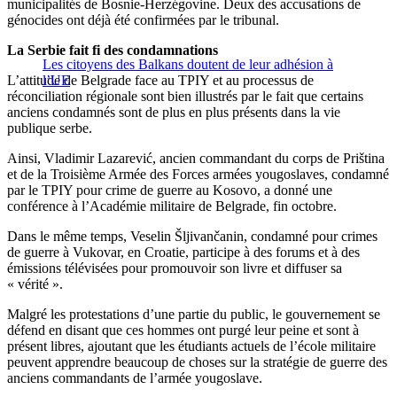
municipalités de Bosnie-Herzégovine. Deux des accusations de
génocides ont déjà été confirmées par le tribunal.
La Serbie fait fi des condamnations
Les citoyens des Balkans doutent de leur adhésion à
L’attitude de Belgrade face au TPIY et au processus de
l’UE
réconciliation régionale sont bien illustrés par le fait que certains
anciens condamnés sont de plus en plus présents dans la vie
publique serbe.
Ainsi, Vladimir Lazarević, ancien commandant du corps de Priština
et de la Troisième Armée des Forces armées yougoslaves, condamné
par le TPIY pour crime de guerre au Kosovo, a donné une
conférence à l’Académie militaire de Belgrade, fin octobre.
Dans le même temps, Veselin Šljivančanin, condamné pour crimes
de guerre à Vukovar, en Croatie, participe à des forums et à des
émissions télévisées pour promouvoir son livre et diffuser sa
« vérité ».
Malgré les protestations d’une partie du public, le gouvernement se
défend en disant que ces hommes ont purgé leur peine et sont à
présent libres, ajoutant que les étudiants actuels de l’école militaire
peuvent apprendre beaucoup de choses sur la stratégie de guerre des
anciens commandants de l’armée yougoslave.