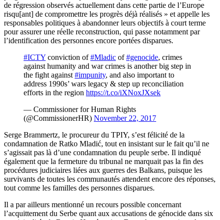
de régression observés actuellement dans cette partie de l’Europe
risqu[ant] de compromettre les progrès déjà réalisés » et appelle les
responsables politiques à abandonner leurs objectifs à court terme
pour assurer une réelle reconstruction, qui passe notamment par
l’identification des personnes encore portées disparues.
#ICTY
conviction of
#Mladic
of
#genocide
, crimes
against humanity and war crimes is another big step in
the fight against
#impunity
, and also important to
address 1990s’ wars legacy & step up reconciliation
efforts in the region
https://t.co/iXNoxJXsek
— Commissioner for Human Rights
(@CommissionerHR)
November 22, 2017
Serge Brammertz, le procureur du TPIY, s’est félicité de la
condamnation de Ratko Mladić, tout en insistant sur le fait qu’il ne
s’agissait pas là d’une condamnation du peuple serbe. Il indiqué
également que la fermeture du tribunal ne marquait pas la fin des
procédures judiciaires liées aux guerres des Balkans, puisque les
survivants de toutes les communautés attendent encore des réponses,
tout comme les familles des personnes disparues.
Il a par ailleurs mentionné un recours possible concernant
l’acquittement du Serbe quant aux accusations de génocide dans six