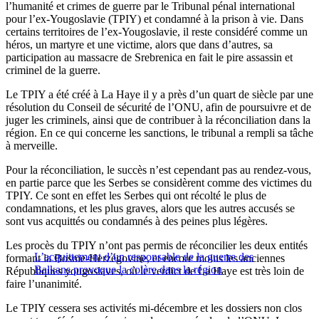
l’humanité et crimes de guerre par le Tribunal pénal international
pour l’ex-Yougoslavie (TPIY) et condamné à la prison à vie. Dans
certains territoires de l’ex-Yougoslavie, il reste considéré comme un
héros, un martyre et une victime, alors que dans d’autres, sa
participation au massacre de Srebrenica en fait le pire assassin et
criminel de la guerre.
Le TPIY a été créé à La Haye il y a près d’un quart de siècle par une
résolution du Conseil de sécurité de l’ONU, afin de poursuivre et de
juger les criminels, ainsi que de contribuer à la réconciliation dans la
région. En ce qui concerne les sanctions, le tribunal a rempli sa tâche
à merveille.
Pour la réconciliation, le succès n’est cependant pas au rendez-vous,
en partie parce que les Serbes se considèrent comme des victimes du
TPIY. Ce sont en effet les Serbes qui ont récolté le plus de
condamnations, et les plus graves, alors que les autres accusés se
sont vus acquittés ou condamnés à des peines plus légères.
Les procès du TPIY n’ont pas permis de réconcilier les deux entités
L’acquittement d’un responsable de la guerre des
formant la Bosnie-Herzégovine, et encore moins les anciennes
Balkans provoque la colère dans la région
Républiques yougoslaves, où le verdict de La Haye est très loin de
faire l’unanimité.
Le TPIY cessera ses activités mi-décembre et les dossiers non clos