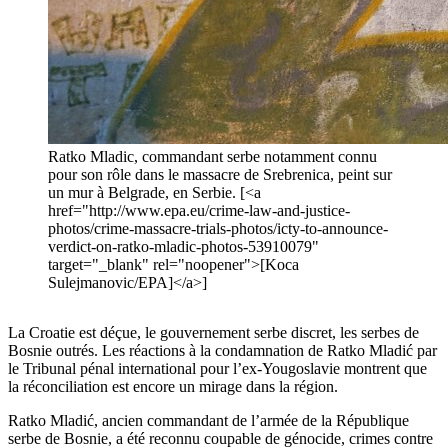
Ratko Mladic, commandant serbe notamment connu
pour son rôle dans le massacre de Srebrenica, peint sur
un mur à Belgrade, en Serbie. [<a
href="http://www.epa.eu/crime-law-and-justice-
photos/crime-massacre-trials-photos/icty-to-announce-
verdict-on-ratko-mladic-photos-53910079"
target="_blank" rel="noopener">[Koca
Sulejmanovic/EPA]</a>]
La Croatie est déçue, le gouvernement serbe discret, les serbes de
Bosnie outrés. Les réactions à la condamnation de Ratko Mladić par
le Tribunal pénal international pour l’ex-Yougoslavie montrent que
la réconciliation est encore un mirage dans la région.
Ratko Mladić, ancien commandant de l’armée de la République
serbe de Bosnie, a été reconnu coupable de génocide, crimes contre