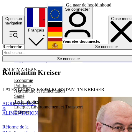
Ga naar de hoofdinhoud
Se connecter
Open sub
Close menu
English
navigation
Français
Deutsch
Vous êtes déconnecté.
Recherche
Se connecter
Español
Lumières éteintes
Se connecter
Rapporteur
Politique
Économie
Newsletters
Evénements
Em
POLICY AREAS
Konstantin Kreiser
Economie
Politique
LATEST POSTS FROM KONSTANTIN KREISER
Agriculture et Alimentation
Santé
Technologies
AGRICULTURE
Energie, Environnement et Transport
&
Défense
ALIMENTATION
Réforme de la