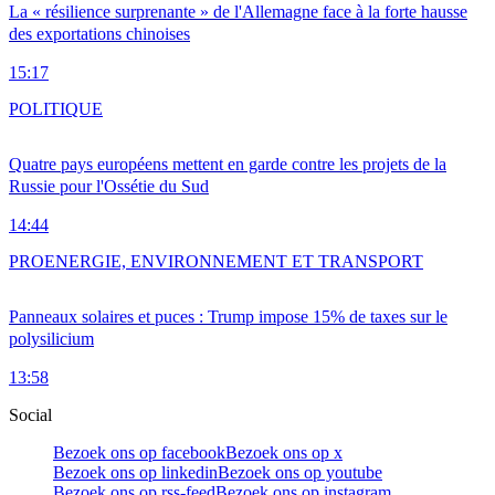
La « résilience surprenante » de l'Allemagne face à la forte hausse
des exportations chinoises
15:17
POLITIQUE
Quatre pays européens mettent en garde contre les projets de la
Russie pour l'Ossétie du Sud
14:44
PRO
ENERGIE, ENVIRONNEMENT ET TRANSPORT
Panneaux solaires et puces : Trump impose 15% de taxes sur le
polysilicium
13:58
Social
Bezoek ons op facebook
Bezoek ons op x
Bezoek ons op linkedin
Bezoek ons op youtube
Bezoek ons op rss-feed
Bezoek ons op instagram